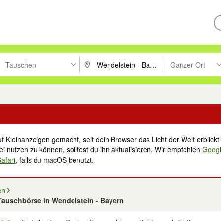
Tauschen
Ganzer Ort
ken um zu suchen, oder Vorschläge mit den Pfeiltasten nach oben/unt
PLZ oder Ort eingeben. Eingabetaste drücke
Suche im Umkreis 
f Kleinanzeigen gemacht, seit dein Browser das Licht der Welt erblickt 
i nutzen zu können, solltest du ihn aktualisieren. Wir empfehlen
Goog
Safari
, falls du macOS benutzt.
en
 Tauschbörse in Wendelstein - Bayern