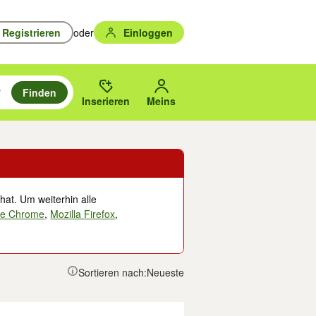
Registrieren
oder
Einloggen
Finden
en durchsuchen und mit Eingabetaste auswählen.
n um zu suchen, oder Vorschläge mit den Pfeiltasten nach oben/unten
des gewählten Orts oder PLZ.
Inserieren
Meins
hat. Um weiterhin alle
le Chrome
,
Mozilla Firefox
,
Sortieren nach:
Neueste