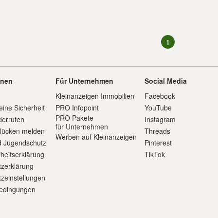
1
onen
Für Unternehmen
Social Media
Kleinanzeigen Immobilien
Facebook
eine Sicherheit
PRO Infopoint
YouTube
PRO Pakete
derrufen
Instagram
für Unternehmen
slücken melden
Threads
Werben auf Kleinanzeigen
d Jugendschutz
Pinterest
iheitserklärung
TikTok
zerklärung
zeinstellungen
edingungen
m