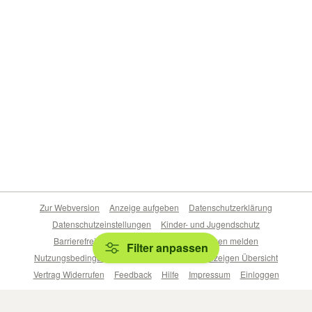
Zur Webversion
Anzeige aufgeben
Datenschutzerklärung
Datenschutzeinstellungen
Kinder- und Jugendschutz
Barrierefreiheitserklärung
Sicherheitslücken melden
Filter anpassen
Nutzungsbedingungen
Beliebte Suchen
Anzeigen Übersicht
Vertrag Widerrufen
Feedback
Hilfe
Impressum
Einloggen