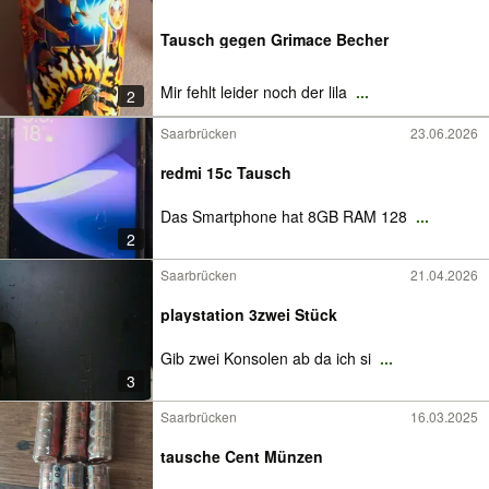
Tausch gegen Grimace Becher
Mir fehlt leider noch der lila
...
2
Saarbrücken
23.06.2026
redmi 15c Tausch
Das Smartphone hat 8GB RAM 128
...
2
Saarbrücken
21.04.2026
playstation 3zwei Stück
Gib zwei Konsolen ab da ich si
...
3
Saarbrücken
16.03.2025
tausche Cent Münzen