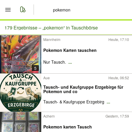
Start
179 Ergebnisse –
„pokemon“ in Tauschbörse
Mannheim
Heute, 17:10
Merkliste
Pokemon Karten tauschen
Nachrichten
Nur Tausch.
...
5
Anzeige aufgeben
Aue
Heute, 06:52
Tausch- und Kaufgruppe Erzgebirge für
Pokemon und co
Tausch- & Kaufgruppe Erzgebirg
...
Achern
Gestern, 17:59
Pokemon karten Tausch