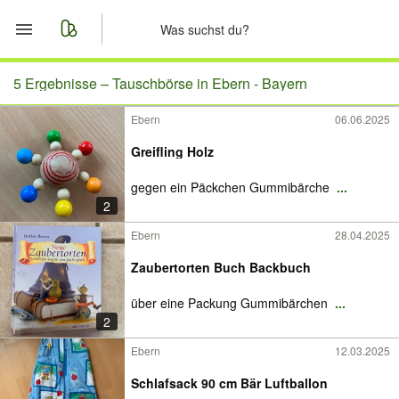
Start
5 Ergebnisse –
Tauschbörse in Ebern - Bayern
Ebern
06.06.2025
Merkliste
Greifling Holz
Nachrichten
gegen ein Päckchen Gummibärche
...
2
Anzeige aufgeben
Ebern
28.04.2025
Zaubertorten Buch Backbuch
über eine Packung Gummibärchen
...
2
Ebern
12.03.2025
Schlafsack 90 cm Bär Luftballon