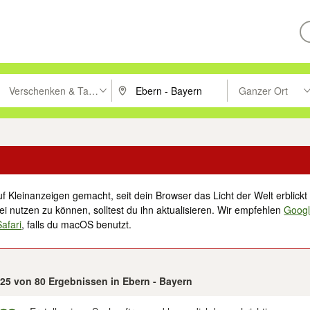
Verschenken & Tauschen
Ganzer Ort
ken um zu suchen, oder Vorschläge mit den Pfeiltasten nach oben/unt
PLZ oder Ort eingeben. Eingabetaste drücke
Suche im Umkreis 
f Kleinanzeigen gemacht, seit dein Browser das Licht der Welt erblickt 
i nutzen zu können, solltest du ihn aktualisieren. Wir empfehlen
Goog
Safari
, falls du macOS benutzt.
 25 von 80 Ergebnissen in Ebern - Bayern