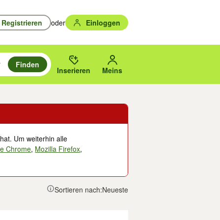
Registrieren
oder
Einloggen
Finden
en durchsuchen und mit Eingabetaste auswählen.
n um zu suchen, oder Vorschläge mit den Pfeiltasten nach oben/unten
des gewählten Orts oder PLZ.
Inserieren
Meins
hat. Um weiterhin alle
le Chrome
,
Mozilla Firefox
,
Sortieren nach:
Neueste