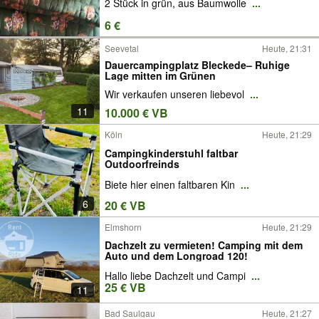
2 Stück in grün, aus Baumwolle
...
6 €
Seevetal
Heute, 21:31
Dauercampingplatz Bleckede– Ruhige
Lage mitten im Grünen
Wir verkaufen unseren liebevol
...
11
10.000 € VB
Köln
Heute, 21:29
Campingkinderstuhl faltbar
Outdoorfreinds
Biete hier einen faltbaren Kin
...
6
20 € VB
Elmshorn
Heute, 21:29
Dachzelt zu vermieten! Camping mit dem
Auto und dem Longroad 120!
Hallo liebe Dachzelt und Campi
...
25 € VB
11
Bad Saulgau
Heute, 21:27