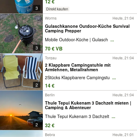
12 €
3
Direkt kaufen
Worms
Heute, 21:04
Gulaschkanone Outdoor-Küche Survival
Camping Prepper
Mobile Outdoor-Küche | Gulasch
...
3
70 € VB
Torgau
Heute, 21:04
2 Klappbare Campingstuhle mit
Armlehnen, Metallrahmen
2Stücks Klappbarere Campingstu
...
2
14 €
Berlin
Heute, 21:04
Thule Tepui Kukenam 3 Dachzelt mieten |
Camping & Abenteuer
Thule Tepui Kukenam 3 Dachzelt
...
2
32 €
Bebra
Heute, 21:01