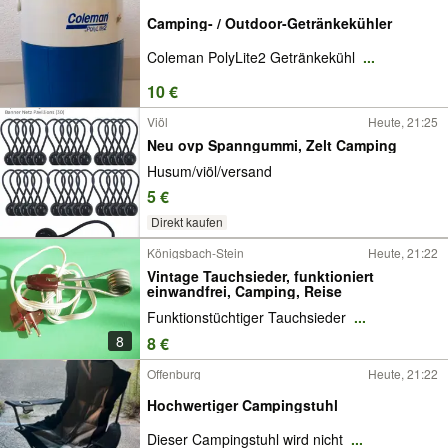
Camping- / Outdoor-Getränkekühler
Coleman PolyLite2 Getränkekühl
...
10 €
Viöl
Heute, 21:25
Neu ovp Spanngummi, Zelt Camping
Husum/viöl/versand
5 €
Direkt kaufen
Königsbach-Stein
Heute, 21:22
Vintage Tauchsieder, funktioniert
einwandfrei, Camping, Reise
Funktionstüchtiger Tauchsieder
...
8
8 €
Offenburg
Heute, 21:22
Hochwertiger Campingstuhl
Dieser Campingstuhl wird nicht
...