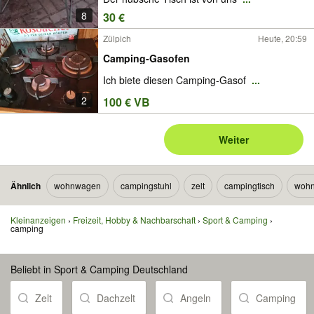
8
30 €
Zülpich
Heute, 20:59
Camping-Gasofen
Ich biete diesen Camping-Gasof
...
2
100 € VB
Weiter
Ähnlich
wohnwagen
campingstuhl
zelt
campingtisch
wohn
Kleinanzeigen
Freizeit, Hobby & Nachbarschaft
Sport & Camping
camping
Beliebt in Sport & Camping Deutschland
Zelt
Dachzelt
Angeln
Camping