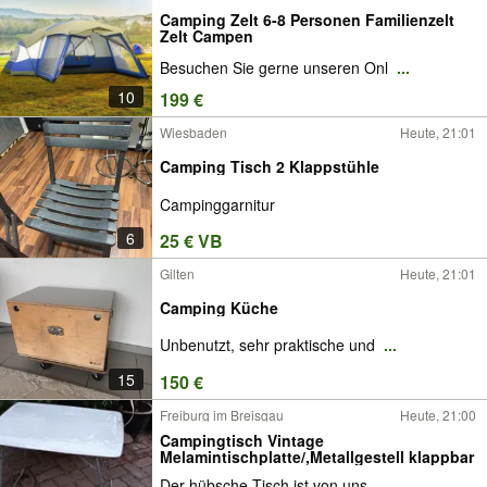
Camping Zelt 6-8 Personen Familienzelt
Zelt Campen
Besuchen Sie gerne unseren Onl
...
10
199 €
Wiesbaden
Heute, 21:01
Camping Tisch 2 Klappstühle
Campinggarnitur
6
25 € VB
Gilten
Heute, 21:01
Camping Küche
Unbenutzt, sehr praktische und
...
15
150 €
Freiburg im Breisgau
Heute, 21:00
Campingtisch Vintage
Melamintischplatte/,Metallgestell klappbar
Der hübsche Tisch ist von uns
...