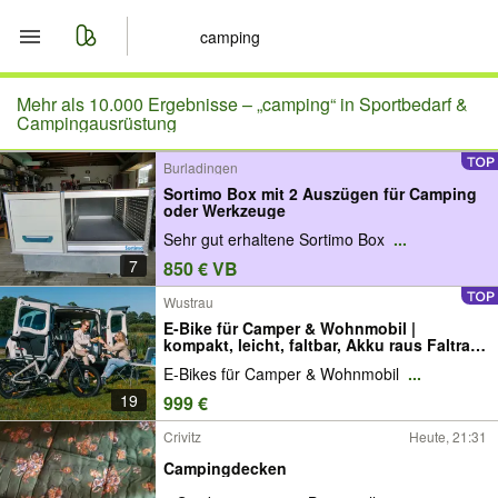
Start
Mehr als 10.000 Ergebnisse –
„camping“ in Sportbedarf &
Campingausrüstung
Merkliste
Burladingen
Sortimo Box mit 2 Auszügen für Camping
Nachrichten
oder Werkzeuge
Sehr gut erhaltene Sortimo Box
...
Anzeige aufgeben
7
850 € VB
Wustrau
E-Bike für Camper & Wohnmobil |
kompakt, leicht, faltbar, Akku raus Faltrad
Kompaktrad leichtes e bike Klapprad
E-Bikes für Camper & Wohnmobil
...
Foldbike campen mit Rad Heckgarage
Fahrradträger Heckträger Camping
19
999 €
Crivitz
Heute, 21:31
Campingdecken