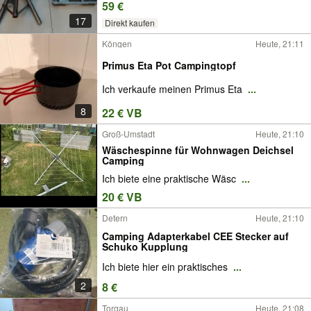
59 €
17
Direkt kaufen
Köngen
Heute, 21:11
Primus Eta Pot Campingtopf
Ich verkaufe meinen Primus Eta
...
8
22 € VB
Groß-Umstadt
Heute, 21:10
Wäschespinne für Wohnwagen Deichsel
Camping
Ich biete eine praktische Wäsc
...
20 € VB
Detern
Heute, 21:10
Camping Adapterkabel CEE Stecker auf
Schuko Kupplung
Ich biete hier ein praktisches
...
2
8 €
Torgau
Heute, 21:08