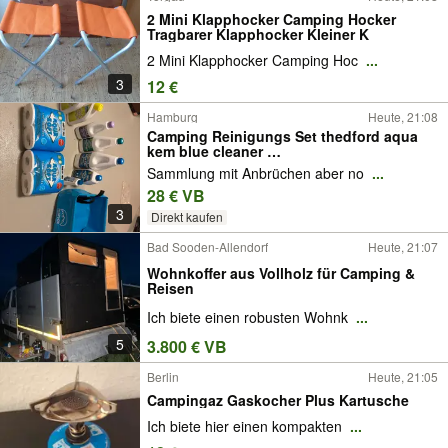
2 Mini Klapphocker Camping Hocker
Tragbarer Klapphocker Kleiner K
2 Mini Klapphocker Camping Hoc
...
3
12 €
Hamburg
Heute, 21:08
Camping Reinigungs Set thedford aqua
kem blue cleaner …
Sammlung mit Anbrüchen aber no
...
28 € VB
3
Direkt kaufen
Bad Sooden-Allendorf
Heute, 21:07
Wohnkoffer aus Vollholz für Camping &
Reisen
Ich biete einen robusten Wohnk
...
5
3.800 € VB
Berlin
Heute, 21:05
Campingaz Gaskocher Plus Kartusche
Ich biete hier einen kompakten
...