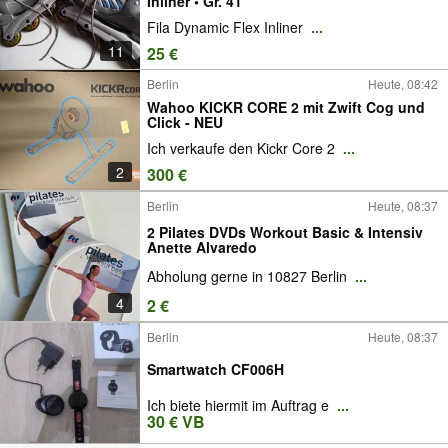
Inliner • Gr. 41
Fila Dynamic Flex Inliner
...
11
25 €
Berlin
Heute, 08:42
Wahoo KICKR CORE 2 mit Zwift Cog und
Click - NEU
Ich verkaufe den Kickr Core 2
...
2
300 €
Berlin
Heute, 08:37
2 Pilates DVDs Workout Basic & Intensiv
Anette Alvaredo
Abholung gerne in 10827 Berlin
...
4
2 €
Berlin
Heute, 08:37
Smartwatch CF006H
Ich biete hiermit im Auftrag e
...
30 € VB