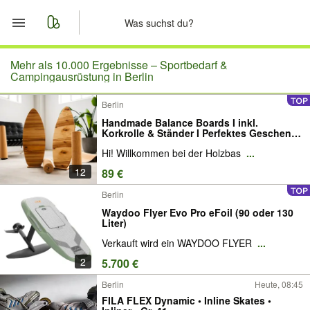
Start
Mehr als 10.000 Ergebnisse –
Sportbedarf &
Campingausrüstung in Berlin
Merkliste
Berlin
Handmade Balance Boards I inkl.
Nachrichten
Korkrolle & Ständer I Perfektes Geschenk,
Gratis versendet, Ideal für Anfänger,
Hi! Willkommen bei der Holzbas
...
Erwachsene und Jugendliche
Anzeige aufgeben
12
89 €
Berlin
Waydoo Flyer Evo Pro eFoil (90 oder 130
Liter)
Verkauft wird ein WAYDOO FLYER
...
2
5.700 €
Berlin
Heute, 08:45
FILA FLEX Dynamic • Inline Skates •