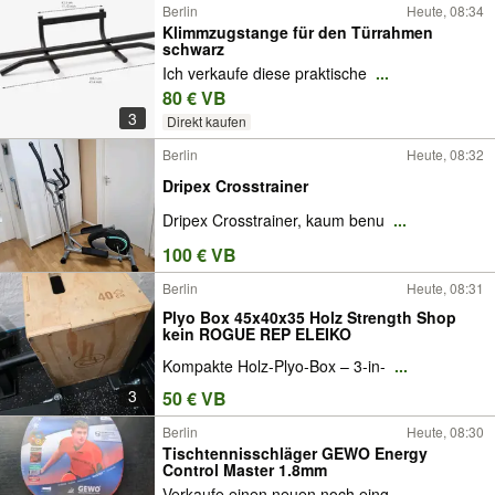
Berlin
Heute, 08:34
Klimmzugstange für den Türrahmen
schwarz
Ich verkaufe diese praktische
...
80 € VB
3
Direkt kaufen
Berlin
Heute, 08:32
Dripex Crosstrainer
Dripex Crosstrainer, kaum benu
...
100 € VB
Berlin
Heute, 08:31
Plyo Box 45x40x35 Holz Strength Shop
kein ROGUE REP ELEIKO
Kompakte Holz-Plyo-Box – 3-in-
...
3
50 € VB
Berlin
Heute, 08:30
Tischtennisschläger GEWO Energy
Control Master 1.8mm
Verkaufe einen neuen noch eing
...