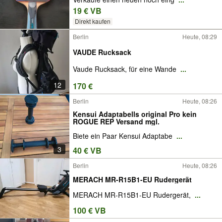
19 € VB
Direkt kaufen
Berlin
Heute, 08:29
VAUDE Rucksack
Vaude Rucksack, für eine Wande
...
12
170 €
Berlin
Heute, 08:26
Kensui Adaptabells original Pro kein
ROGUE REP Versand mgl.
Biete ein Paar Kensui Adaptabe
...
3
40 € VB
Berlin
Heute, 08:26
MERACH MR-R15B1-EU Rudergerät
MERACH MR-R15B1-EU Rudergerät,
...
100 € VB