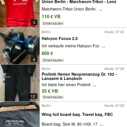
Union Berlin - Matchworn-Trikot - Lenz
Matchworn-Trikot Union Berlin.
...
110 € VB
3
Direkt kaufen
Berlin
Heute, 07:42
Halcyon Focus 2.0
Ich verkaufe meine Halcyon Foc
...
600 €
4
Direkt kaufen
Berlin
Heute, 07:39
Prolimit Herren Neoprenanzug Gr. 102 -
Langarm & Langbein
Ich biete hier einen Prolimit
...
35 € VB
12
Direkt kaufen
Berlin
Heute, 07:39
Wing foil board bag. Travel bag, FBC
Board bag, Size M, 80-100l, 17
...