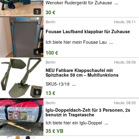
Wenoker Rudergerät für Zuhause
...
3
30 €
Berlin
Heute, 08:11
Fousae Laufband klappbar für Zuhause
Ich biete hier mein Fousae Lau
...
4
100 €
Berlin
Heute, 08:06
NEU Faltbare Klappschaufel mit
Spitzhacke 59 cm – Multifunktions
SKU5-13/19
...
9
13 €
Berlin
Heute, 08:05
Iglu-Doppeldach-Zelt für 3 Personen, 2x
benutzt in Tragetasche
Ich biete hier ein Iglu-Doppel
...
35 € VB