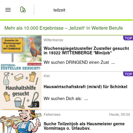
Start
Mehr als 10.000 Ergebnisse –
„teilzeit“ in Weitere Berufe
Wittenberge
Merkliste
Wochenspiegelzusteller Zusteller gesucht
in 19322 WITTENBERGE *Minijob*
Nachrichten
Wir suchen DRINGEND einen Zust
...
Anzeige aufgeben
Kiel
Hauswirtschaftskraft (m/w/d) für Schinkel
Wir suchen Dich als:
...
2
Falkensee
Heute, 09:34
Suche Teilzeitjob als Hausmeister gerne
Vormittags o. Urlaubsv.