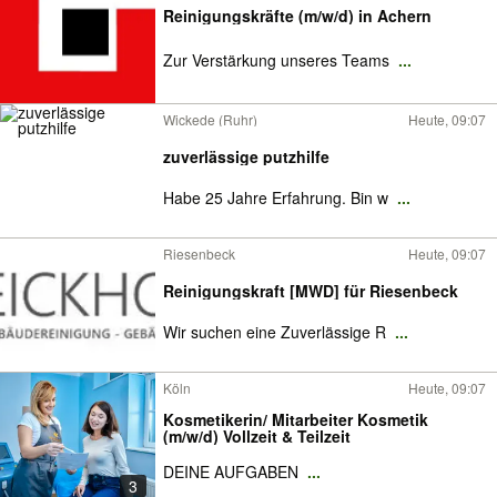
Reinigungskräfte (m/w/d) in Achern
Zur Verstärkung unseres Teams
...
Wickede (Ruhr)
Heute, 09:07
zuverlässige putzhilfe
Habe 25 Jahre Erfahrung. Bin w
...
Riesenbeck
Heute, 09:07
Reinigungskraft [MWD] für Riesenbeck
Wir suchen eine Zuverlässige R
...
Köln
Heute, 09:07
Kosmetikerin/ Mitarbeiter Kosmetik
(m/w/d) Vollzeit & Teilzeit
DEINE AUFGABEN
...
3