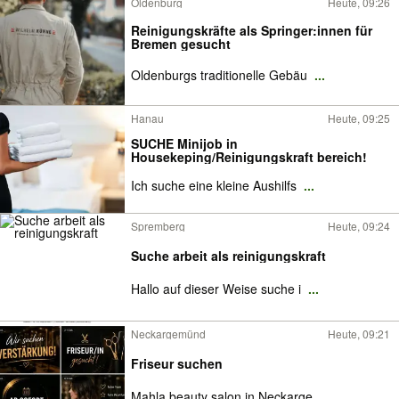
Oldenburg
Heute, 09:26
Reinigungskräfte als Springer:innen für
Bremen gesucht
Oldenburgs traditionelle Gebäu
...
Hanau
Heute, 09:25
SUCHE Minijob in
Housekeping/Reinigungskraft bereich!
Ich suche eine kleine Aushilfs
...
Spremberg
Heute, 09:24
Suche arbeit als reinigungskraft
Hallo auf dieser Weise suche i
...
Neckargemünd
Heute, 09:21
Friseur suchen
Mahla beauty salon in Neckarge
...