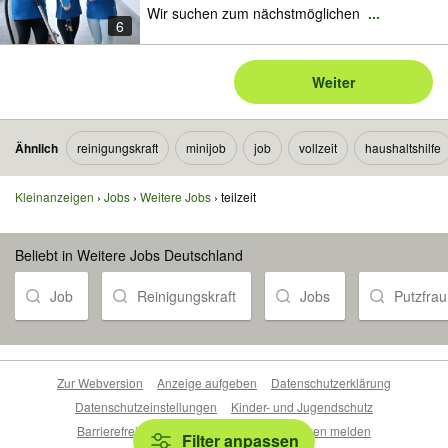
Wir suchen zum nächstmöglichen
...
6
Weiter
Ähnlich
reinigungskraft
minijob
job
vollzeit
haushaltshilfe
Kleinanzeigen
Jobs
Weitere Jobs
teilzeit
Beliebt in Weitere Jobs Deutschland
Job
Reinigungskraft
Jobs
Putzfrau
Zur Webversion
Anzeige aufgeben
Datenschutzerklärung
Datenschutzeinstellungen
Kinder- und Jugendschutz
Barrierefreiheitserklärung
Sicherheitslücken melden
Filter anpassen