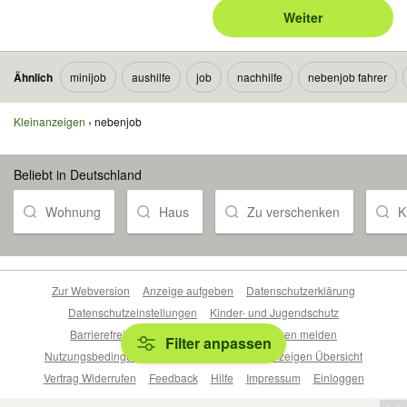
Weiter
Ähnlich
minijob
aushilfe
job
nachhilfe
nebenjob fahrer
Kleinanzeigen
nebenjob
Beliebt in Deutschland
Wohnung
Haus
Zu verschenken
K
Zur Webversion
Anzeige aufgeben
Datenschutzerklärung
Datenschutzeinstellungen
Kinder- und Jugendschutz
Barrierefreiheitserklärung
Sicherheitslücken melden
Filter anpassen
Nutzungsbedingungen
Beliebte Suchen
Anzeigen Übersicht
Vertrag Widerrufen
Feedback
Hilfe
Impressum
Einloggen