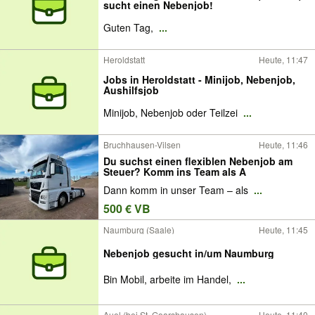
sucht einen Nebenjob!
Guten Tag,
...
Heroldstatt
Heute, 11:47
Jobs in Heroldstatt - Minijob, Nebenjob,
Aushilfsjob
Minijob, Nebenjob oder Teilzei
...
Bruchhausen-Vilsen
Heute, 11:46
Du suchst einen flexiblen Nebenjob am
Steuer? Komm ins Team als A
Dann komm in unser Team – als
...
500 € VB
Naumburg (Saale)
Heute, 11:45
Nebenjob gesucht in/um Naumburg
Bin Mobil, arbeite im Handel,
...
Auel (bei St. Goarshausen)
Heute, 11:40