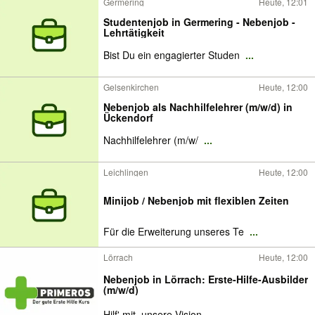
Germering
Heute, 12:01
Studentenjob in Germering - Nebenjob -
Lehrtätigkeit
Bist Du ein engagierter Studen
...
Gelsenkirchen
Heute, 12:00
Nebenjob als Nachhilfelehrer (m/w/d) in
Ückendorf
Nachhilfelehrer (m/w/
...
Leichlingen
Heute, 12:00
Minijob / Nebenjob mit flexiblen Zeiten
Für die Erweiterung unseres Te
...
Lörrach
Heute, 12:00
Nebenjob in Lörrach: Erste-Hilfe-Ausbilder
(m/w/d)
Hilf' mit, unsere Vision
...