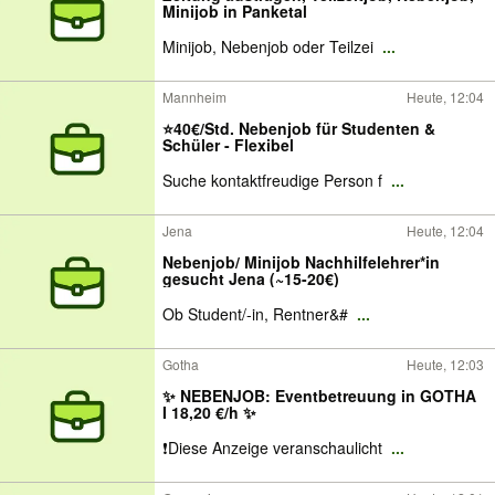
Minijob in Panketal
Minijob, Nebenjob oder Teilzei
...
Mannheim
Heute, 12:04
⭐40€/Std. Nebenjob für Studenten &
Schüler - Flexibel
Suche kontaktfreudige Person f
...
Jena
Heute, 12:04
Nebenjob/ Minijob Nachhilfelehrer*in
gesucht Jena (~15-20€)
Ob Student/-in, Rentner&#
...
Gotha
Heute, 12:03
✨️ NEBENJOB: Eventbetreuung in GOTHA
I 18,20 €/h ✨
❗Diese Anzeige veranschaulicht
...