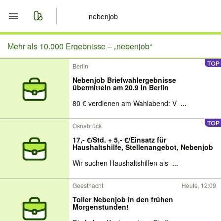
Start
Mehr als 10.000 Ergebnisse –
„nebenjob“
Berlin
Merkliste
Nebenjob Briefwahlergebnisse
übermitteln am 20.9 in Berlin
Nachrichten
80 € verdienen am Wahlabend: V
...
Anzeige aufgeben
Osnabrück
17,- €/Std. + 5,- €/Einsatz für
Haushaltshilfe, Stellenangebot, Nebenjob
Wir suchen Haushaltshilfen als
...
Geesthacht
Heute, 12:09
Toller Nebenjob in den frühen
Morgenstunden!