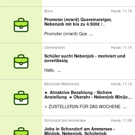
Bonn
Heute, 11:19
Promoter (m/w/d) Quereinsteiger,
Nebenjob mit bis zu 4.500€ / .
Promoter (m/w/d) Que
...
Uelversheim
Heute, 11:14
Schüler sucht Nebenjob - motiviert und
zuverlässig
Hallo,
...
Berod bei Wallmerod
Heute, 11:13
► Attraktive Bezahlung - Sichere
Anstellung ◄ Oberahr - Nebenjob Minijob
- Zustellservice Zeitung & Post -
Zeitungszusteller/in - Zeitung austragen
⭐ ZUSTELLER|IN FÜR DAS WOCHENE
...
Nebenjob Minijob Beschäftigung Job
Schondorf am Ammersee
Heute, 11:08
Jobs in Schondorf am Ammersee -
Minijob, Nebenjob, Schülerjob