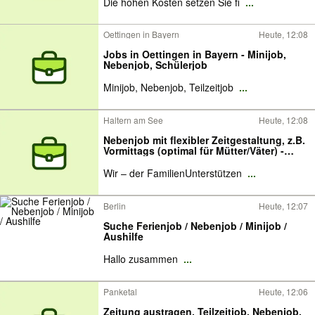
Die hohen Kosten setzen Sie fi
...
Oettingen in Bayern
Heute, 12:08
Jobs in Oettingen in Bayern - Minijob,
Nebenjob, Schülerjob
Minijob, Nebenjob, Teilzeitjob
...
Haltern am See
Heute, 12:08
Nebenjob mit flexibler Zeitgestaltung, z.B.
Vormittags (optimal für Mütter/Väter) -
Freizeitbegleitung & Hauswirtschaftliche
Hilfe als Übungsleiter / Nebenjob (m/w/d)
Wir – der FamilienUnterstützen
...
Berlin
Heute, 12:07
Suche Ferienjob / Nebenjob / Minijob /
Aushilfe
Hallo zusammen
...
Panketal
Heute, 12:06
Zeitung austragen, Teilzeitjob, Nebenjob,