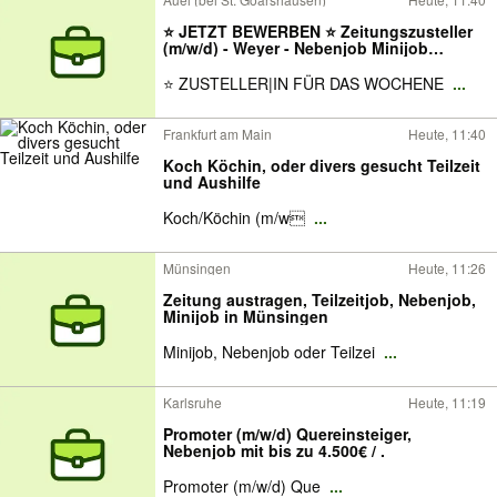
⭐️ JETZT BEWERBEN ⭐️ Zeitungszusteller
(m/w/d) - Weyer - Nebenjob Minijob
Schülerjob Studentenjob - Fr/Sa tagsüber
Zeitung austragen - Zeitungslieferdienst
⭐ ZUSTELLER|IN FÜR DAS WOCHENE
...
Hauszustellung
Frankfurt am Main
Heute, 11:40
Koch Köchin, oder divers gesucht Teilzeit
und Aushilfe
Koch/Köchin (m/w
...
Münsingen
Heute, 11:26
Zeitung austragen, Teilzeitjob, Nebenjob,
Minijob in Münsingen
Minijob, Nebenjob oder Teilzei
...
Karlsruhe
Heute, 11:19
Promoter (m/w/d) Quereinsteiger,
Nebenjob mit bis zu 4.500€ / .
Promoter (m/w/d) Que
...