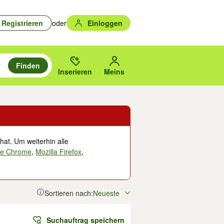
Registrieren
oder
Einloggen
Finden
en durchsuchen und mit Eingabetaste auswählen.
n um zu suchen, oder Vorschläge mit den Pfeiltasten nach oben/unten
des gewählten Orts oder PLZ.
Inserieren
Meins
hat. Um weiterhin alle
le Chrome
,
Mozilla Firefox
,
Sortieren nach:
Neueste
Suchauftrag speichern