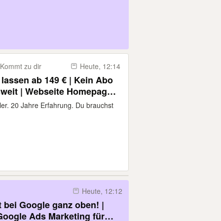
Kommt zu dir
Heute, 12:14
 lassen ab 149 € | Kein Abo
sweit | Webseite Homepage
etseite Logo AI
kler. 20 Jahre Erfahrung. Du brauchst
Heute, 12:12
t bei Google ganz oben! |
oogle Ads Marketing für