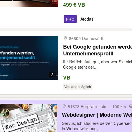
499 € VB
Afodas
PRO
86609 Donauwörth
Bei Google gefunden werd
Unternehmensprofil
Ihr Betrieb läuft gut, aber wer Sie nic
Google steht der...
3
VB
Versand möglich
81673 Berg-​am-​Laim + 100 km
Webdesigner | Moderne Web
Servus, ich studiere derzeit Cybersecu
in Webentwicklung,...