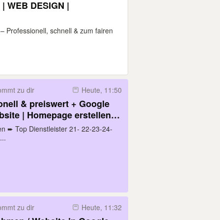
| WEB DESIGN |
 Professionell, schnell & zum fairen
mmt zu dir
Heute, 11:50
onell & preiswert + Google
site | Homepage erstellen |
| UX / UI | Web Agentur
 ➨ Top Dienstleister 21- 22-23-24-
..
mmt zu dir
Heute, 11:32