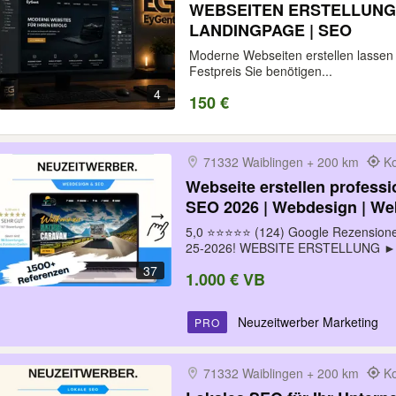
WEBSEITEN ERSTELLUNG 
LANDINGPAGE | SEO
Moderne Webseiten erstellen lassen –
Festpreis Sie benötigen...
4
150 €
71332 Waiblingen + 200 km
Ko
Webseite erstellen professi
SEO 2026 | Webdesign | Web
WordPress | Programmierer 
5,0 ⭐⭐⭐⭐⭐ (124) Google Rezensionen
25-2026! WEBSITE ERSTELLUNG ►.
37
1.000 € VB
Neuzeitwerber Marketing
PRO
71332 Waiblingen + 200 km
Ko