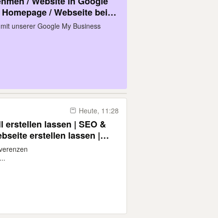
ehmen / Website in Google
e Homepage / Webseite bei
 mit unserer Google My Business
Heute, 11:28
l erstellen lassen | SEO &
eite erstellen lassen |
design
verenzen
..