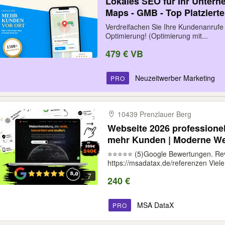
Lokales SEO für Ihr Untern
Maps - GMB - Top Platziert
My-Business!
Verdreifachen Sie Ihre Kundenanrufe
Optimierung! (Optimierung mit...
479 € VB
Neuzeitwerber Marketing
PRO
10439 Prenzlauer Berg
Webseite 2026 professionel
mehr Kunden | Moderne Webs
Website | Homepage | Web
⭐⭐⭐⭐⭐ (5)Google Bewertungen. Re
https://msadatax.de/referenzen Viele.
7
240 €
MSA DataX
PRO