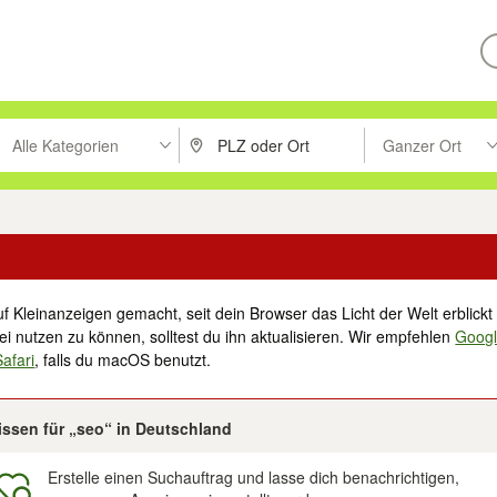
Alle Kategorien
Ganzer Ort
ken um zu suchen, oder Vorschläge mit den Pfeiltasten nach oben/unt
PLZ oder Ort eingeben. Eingabetaste drücke
Suche im Umkreis 
f Kleinanzeigen gemacht, seit dein Browser das Licht der Welt erblickt 
i nutzen zu können, solltest du ihn aktualisieren. Wir empfehlen
Goog
Safari
, falls du macOS benutzt.
issen für „seo“ in Deutschland
Erstelle einen Suchauftrag und lasse dich benachrichtigen,