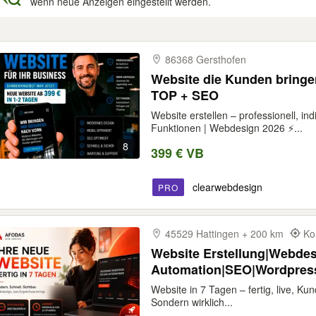
wenn neue Anzeigen eingestellt werden.
gebnisse
86368 Gersthofen
Website die Kunden bringen
TOP + SEO
Website erstellen – professionell, in
Funktionen | Webdesign 2026 ⚡...
8
399 € VB
clearwebdesign
PRO
45529 Hattingen + 200 km
Ko
Website Erstellung|Webdes
Automation|SEO|Wordpress
Website in 7 Tagen – fertig, live, Ku
Sondern wirklich...