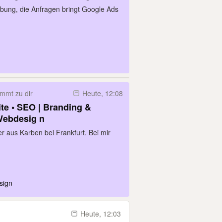
p | SEO + Webdesign vom
erbung, die Anfragen bringt Google Ads
mmt zu dir
Heute, 12:08
ing &
Webdesig n
r aus Karben bei Frankfurt. Bei mir
sign
Heute, 12:03