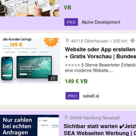
VB
Alpine Development
PRO
46119 Oberhausen + 200 km
Website oder App erstellen
+ Gratis Vorschau | Bunde
Landingpage SEO KI Intern
⭐️⭐️⭐️⭐️⭐️ 5 Sterne Bewerteter Entwic
eine moderne Website,...
11
149 € VB
sakalli.ai
PRO
20459 Hamburg Neustadt
Sichtbar statt warten ✔️Jetz
SEA Webseiten Werbung | G