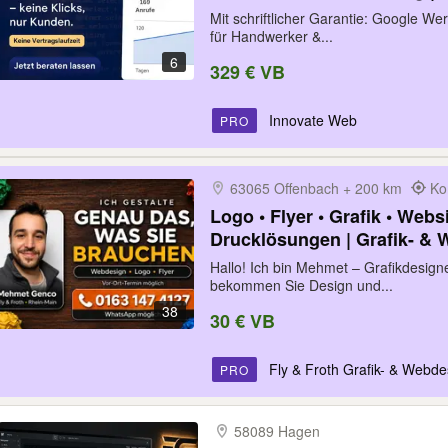
Ihre Website & Online Sho
Mit schriftlicher Garantie: Google W
Profi
für Handwerker &...
6
329 € VB
Innovate Web
PRO
63065 Offenbach + 200 km
Ko
Logo • Flyer • Grafik • Website • SEO | Brand
Drucklösungen | Grafik- & 
Hallo! Ich bin Mehmet – Grafikdesigne
bekommen Sie Design und...
38
30 € VB
Fly & Froth Grafik- & Webde
PRO
58089 Hagen