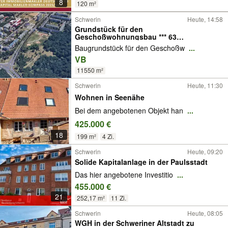
8
120 m²
Schwerin
Heute, 14:58
Grundstück für den
Geschoßwohnungsbau *** 63
Wohneinheiten ***
Baugrundstück für den Geschoßw
...
VB
11550 m²
Schwerin
Heute, 11:30
Wohnen in Seenähe
Bei dem angebotenen Objekt han
...
425.000 €
18
199 m²
4 Zi.
Schwerin
Heute, 09:20
Solide Kapitalanlage in der Paulsstadt
Das hier angebotene Investitio
...
455.000 €
21
252,17 m²
11 Zi.
Schwerin
Heute, 08:05
WGH in der Schweriner Altstadt zu