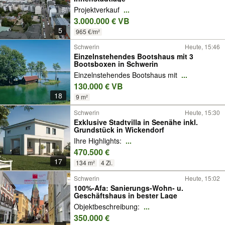
Projektverkauf
...
3.000.000 € VB
5
965 €/m²
Schwerin
Heute, 15:46
Einzelnstehendes Bootshaus mit 3
Bootsboxen in Schwerin
Einzelnstehendes Bootshaus mit
...
130.000 € VB
18
9 m²
Schwerin
Heute, 15:30
Exklusive Stadtvilla in Seenähe inkl.
Grundstück in Wickendorf
Ihre Highlights:
...
470.500 €
17
134 m²
4 Zi.
Schwerin
Heute, 15:02
100%-Afa: Sanierungs-Wohn- u.
Geschäftshaus in bester Lage
Objektbeschreibung:
...
350.000 €