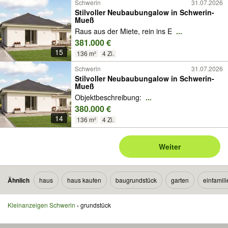
Schwerin
31.07.2026
Stilvoller Neubaubungalow in Schwerin-
Mueß
Raus aus der Miete, rein ins E
...
381.000 €
15
136 m²
4 Zi.
Schwerin
31.07.2026
Stilvoller Neubaubungalow in Schwerin-
Mueß
Objektbeschreibung:
...
380.000 €
14
136 m²
4 Zi.
Weiter
Ähnlich
haus
haus kaufen
baugrundstück
garten
einfamil
Kleinanzeigen Schwerin
grundstück