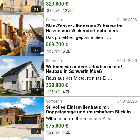
829.000 €
21
375 m²
12 Zi.
Schwerin
01.08.2026
Bien-Zenker - Ihr neues Zuhause im
Herzen von Wickendorf nahe dem
Schweriner See
Das projektiert geplante Bien-
...
569.700 €
27
140 m²
5 Zi.
Schwerin
31.07.2026
Wohnen wo andere Urlaub machen!
Neubau in Schwerin Mueß
Raus aus der Miete, rein ins E
...
329.000 €
17
126 m²
4 Zi.
Schwerin
31.07.2026
Stilvolles Einfamilienhaus mit
Doppelgarage und traumhaftem Blick ins
Grüne
Willkommen in Ihrem neuen Zuha
...
575.000 €
18
128 m²
4 Zi.