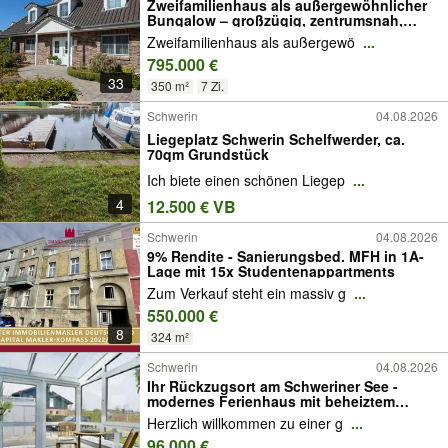
Zweifamilienhaus als außergewöhnlicher
Bungalow – großzügig, zentrumsnah,
stilvoll
Zweifamilienhaus als außergewö
...
795.000 €
33
350 m²
7 Zi.
Schwerin
04.08.2026
Liegeplatz Schwerin Schelfwerder, ca.
70qm Grundstück
Ich biete einen schönen Liegep
...
4
12.500 € VB
Schwerin
04.08.2026
9% Rendite - Sanierungsbed. MFH in 1A-
Lage mit 15x Studentenappartments
Zum Verkauf steht ein massiv g
...
550.000 €
8
324 m²
Schwerin
04.08.2026
Ihr Rückzugsort am Schweriner See -
modernes Ferienhaus mit beheiztem
Wintergarten
Herzlich willkommen zu einer g
...
96.000 €