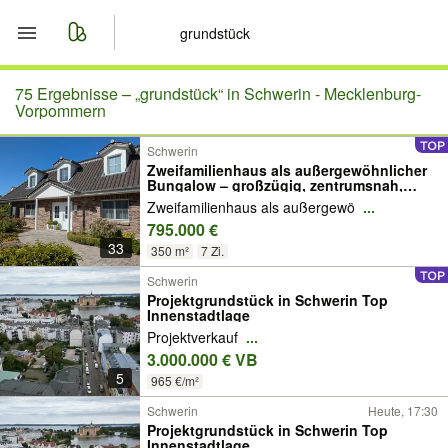
Start
75 Ergebnisse –
„grundstück“ in Schwerin - Mecklenburg-
Vorpommern
Merkliste
Schwerin
Zweifamilienhaus als außergewöhnlicher
Bungalow – großzügig, zentrumsnah,
Nachrichten
stilvoll
Zweifamilienhaus als außergewö
...
795.000 €
Anzeige aufgeben
33
350 m²
7 Zi.
Schwerin
Projektgrundstück in Schwerin Top
Innenstadtlage
Projektverkauf
...
3.000.000 € VB
5
965 €/m²
Schwerin
Heute, 17:30
Projektgrundstück in Schwerin Top
Innenstadtlage