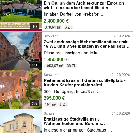
Ein Ort, an dem Architektur zur Emotion
wird - einzigartige Immobilie der
Premiumklasse
Im alten Dorfteil von Krebsför
...
2.400.000 €
10
378,61 m²
6 Zi.
Schwerin
02.08.2026
Zwei erstklassige Mehrfamilienhäuser mit
19 WE und 8 Stellplätzen in der Paulsstadt
zu kaufen!
Diese erstklassigen und teilun
...
1.850.000 €
29
1053,97 m²
38 Zi.
Schwerin
01.08.2026
Reihenendhaus mit Garten u. Stellplatz -
für den Käufer provisionsfrei
360°-Rundgang: https:/&#x
...
295.000 €
25
151 m²
6 Zi.
Schwerin
01.08.2026
Erstklassige Stadtvilla mit 3
Wohneinheiten und Büro im
Musikerviertel zu kaufen!
In diesem charmanten Stadthaus
...