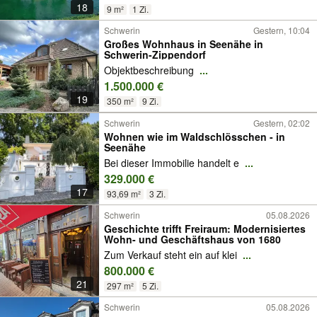
18
9 m²
1 Zi.
Schwerin
Gestern, 10:04
Großes Wohnhaus in Seenähe in
Schwerin-Zippendorf
Objektbeschreibung
...
1.500.000 €
19
350 m²
9 Zi.
Schwerin
Gestern, 02:02
Wohnen wie im Waldschlösschen - in
Seenähe
Bei dieser Immobilie handelt e
...
329.000 €
17
93,69 m²
3 Zi.
Schwerin
05.08.2026
Geschichte trifft Freiraum: Modernisiertes
Wohn- und Geschäftshaus von 1680
Zum Verkauf steht ein auf klei
...
800.000 €
21
297 m²
5 Zi.
Schwerin
05.08.2026