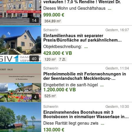
verkaufen ! 7,0 % Rendite ! Wentzel Dr.
Dieses Wohn und Geschäftshaus
...
999.000 €
14
364,89 m²
Schwerin
Gestern, 16:07
Einfamilienhaus mit separater
Praxis/Bürofläche auf parkähnlichem
Grundstück
Objektbeschreibung:
...
429.000 € VB
40
120 m²
7 Zi.
Schwerin
Gestern, 11:04
Pferdeimmobilie mit Ferienwohnungen in
der Seenlandschaft Mecklenburg-
Vorpommerns
Eingebettet in die sanft-hügel
...
1.200.000 € VB
525 m²
4
Schwerin
Gestern, 10:30
Einzelnstehendes Bootshaus mit 3
Bootsboxen in einmaliger Wasserlage in
Schwerin
Diese Rarität liegt genau zwis
...
130.000 €