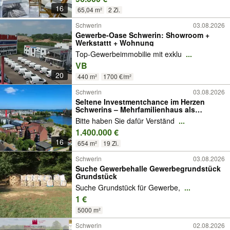
16
65,04 m²
2 Zi.
Schwerin
03.08.2026
Gewerbe-Oase Schwerin: Showroom +
Werkstattt + Wohnung
Top-Gewerbeimmobilie mit exklu
...
VB
20
440 m²
1700 €/m²
Schwerin
03.08.2026
Seltene Investmentchance im Herzen
Schwerins – Mehrfamilienhaus als
attraktive Kapitalanlage
Bitte haben Sie dafür Verständ
...
1.400.000 €
16
654 m²
19 Zi.
Schwerin
03.08.2026
Suche Gewerbehalle Gewerbegrundstück
Grundstück
Suche Grundstück für Gewerbe,
...
1 €
5000 m²
Schwerin
02.08.2026