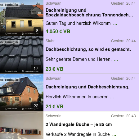
Schwaan
Gestern, 20:44
Dachreinigung und
Spezialdachbeschichtung Tonnendach
Betonstein.
Guten Tag und herzlich Wllkomm
...
8
4.050 € VB
Stuhr
Gestern, 20:44
Dachbeschichtung, so wird es gemacht.
Sehr geehrte Damen und Herren,
...
17
23 € VB
Schwaan
Gestern, 20:44
Dachreinigung und Dachbeschichtung.
Herzlich Willkommen in unserer
...
22
24 € VB
Schwerin
Gestern, 20:43
2 Wandregale Buche – je 85 cm
Verkaufe 2 Wandregale in Buche
...