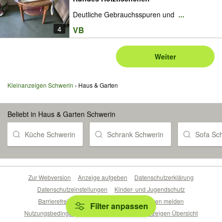
Deutliche Gebrauchsspuren und
...
4
VB
Weiter
Kleinanzeigen Schwerin
Haus & Garten
Beliebt in Haus & Garten Schwerin
Küche Schwerin
Schrank Schwerin
Sofa Sc
Zur Webversion
Anzeige aufgeben
Datenschutzerklärung
Datenschutzeinstellungen
Kinder- und Jugendschutz
Barrierefreiheitserklärung
Sicherheitslücken melden
Filter anpassen
Nutzungsbedingungen
Beliebte Suchen
Anzeigen Übersicht