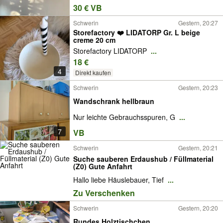
30 € VB
Schwerin
Gestern, 20:27
Storefactory ❤️ LIDATORP Gr. L beige
creme 20 cm
Storefactory LIDATORP
...
18 €
4
Direkt kaufen
Schwerin
Gestern, 20:23
Wandschrank hellbraun
Nur leichte Gebrauchsspuren, G
...
7
VB
Schwerin
Gestern, 20:21
​Suche sauberen Erdaushub / Füllmaterial
(Z0) Gute Anfahrt
​Hallo liebe Häuslebauer, Tief
...
Zu Verschenken
Schwerin
Gestern, 20:20
Rundes Holztischchen