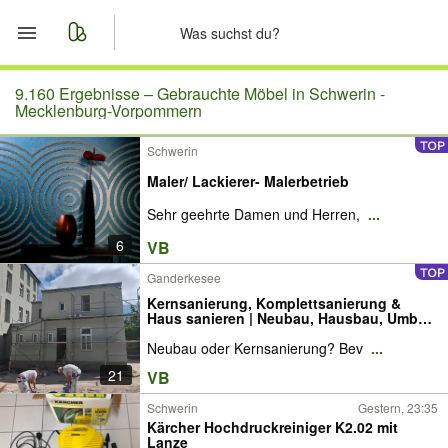
Start
9.160 Ergebnisse –
Gebrauchte Möbel in Schwerin -
Mecklenburg-Vorpommern
Merkliste
Schwerin
Maler/ Lackierer- Malerbetrieb
Nachrichten
Sehr geehrte Damen und Herren,
...
Anzeige aufgeben
6
VB
Ganderkesee
Kernsanierung, Komplettsanierung &
Haus sanieren | Neubau, Hausbau, Umbau
& Anbau | deutsche & polnische
Neubau oder Kernsanierung? Bev
...
Fachbetriebe & Sanierungsfirma | Angebot
prüfen | Vor-Ort-Beratung | Bremen,
21
VB
Oldenburg, Hamburg
Schwerin
Gestern, 23:35
Kärcher Hochdruckreiniger K2.02 mit
Lanze