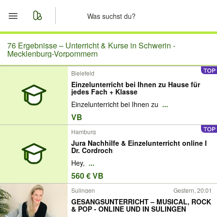
Start
76 Ergebnisse –
Unterricht & Kurse in Schwerin -
Mecklenburg-Vorpommern
Merkliste
Bielefeld
Einzelunterricht bei Ihnen zu Hause für
Nachrichten
jedes Fach + Klasse
Einzelunterricht bei Ihnen zu
...
Anzeige aufgeben
VB
Hamburg
Jura Nachhilfe & Einzelunterricht online I
Dr. Cordroch
Hey,
...
560 € VB
Sulingen
Gestern, 20:01
GESANGSUNTERRICHT – MUSICAL, ROCK
& POP - ONLINE UND IN SULINGEN