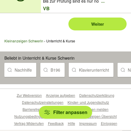
Bis zur Prüfung sind es nur no
...
VB
Weiter
Kleinanzeigen Schwerin
Unterricht & Kurse
Beliebt in Unterricht & Kurse Schwerin
Nachhilfe
B196
Klavierunterricht
N
Zur Webversion
Anzeige aufgeben
Datenschutzerklärung
Datenschutzeinstellungen
Kinder- und Jugendschutz
Barrierefreiheitserklärung
Sicherheitslücken melden
Filter anpassen
Nutzungsbedingungen
Beliebte Suchen
Anzeigen Übersicht
Vertrag Widerrufen
Feedback
Hilfe
Impressum
Einloggen