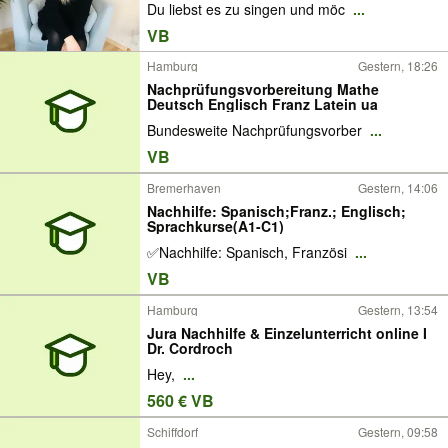
Du liebst es zu singen und möc
...
VB
Hamburg
Gestern, 18:26
Nachprüfungsvorbereitung Mathe
Deutsch Englisch Franz Latein ua
Bundesweite Nachprüfungsvorber
...
VB
Bremerhaven
Gestern, 14:06
Nachhilfe: Spanisch;Franz.; Englisch;
Sprachkurse(A1-C1)
✅Nachhilfe: Spanisch, Französi
...
VB
Hamburg
Gestern, 13:54
Jura Nachhilfe & Einzelunterricht online I
Dr. Cordroch
Hey,
...
560 € VB
Schiffdorf
Gestern, 09:58