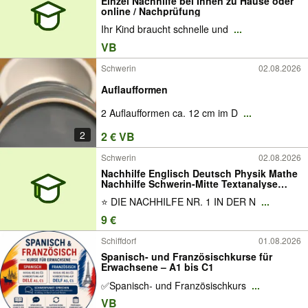
Einzel Nachhilfe bei Ihnen zu Hause oder
online / Nachprüfung
Ihr Kind braucht schnelle und
...
VB
Schwerin
02.08.2026
Auflaufformen
2 Auflaufformen ca. 12 cm im D
...
2
2 € VB
Schwerin
02.08.2026
Nachhilfe Englisch Deutsch Physik Mathe
Nachhilfe Schwerin-Mitte Textanalyse
Nachhilfe Nachhilfe Schülerförderung
⭐ DIE NACHHILFE NR. 1 IN DER N
...
Lernhilfe Studienkreis Kosten
Abiturvorbereitung
9 €
Schiffdorf
01.08.2026
Spanisch- und Französischkurse für
Erwachsene – A1 bis C1
✅Spanisch- und Französischkurs
...
VB