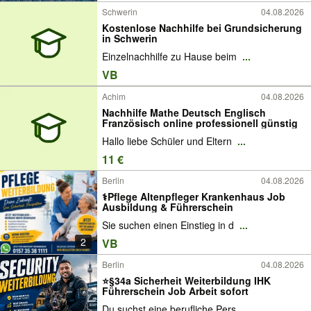
Schwerin
04.08.2026
Kostenlose Nachhilfe bei Grundsicherung
in Schwerin
Einzelnachhilfe zu Hause beim
...
VB
Achim
04.08.2026
Nachhilfe Mathe Deutsch Englisch
Französisch online professionell günstig
Hallo liebe Schüler und Eltern
...
11 €
Berlin
04.08.2026
‍⚕️Pflege Altenpfleger Krankenhaus Job
Ausbildung & Führerschein
Sie suchen einen Einstieg in d
...
2
VB
Berlin
04.08.2026
⭐§34a Sicherheit Weiterbildung IHK
Führerschein Job Arbeit sofort
Du suchst eine berufliche Pers
...