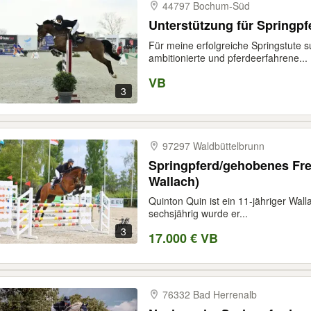
44797 Bochum-​Süd
Unterstützung für Springpf
Für meine erfolgreiche Springstute s
ambitionierte und pferdeerfahrene...
VB
3
97297 Waldbüttelbrunn
Springpferd/gehobenes Frei
Wallach)
Quinton Quin ist ein 11-jähriger Wal
sechsjährig wurde er...
3
17.000 € VB
76332 Bad Herrenalb