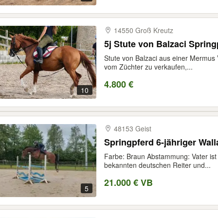
14550 Groß Kreutz
5j Stute von Balzaci Sprin
Stute von Balzaci aus einer Mermus Vo
vom Züchter zu verkaufen,...
4.800 €
10
48153 Geist
Springpferd 6-jähriger Wal
Farbe: Braun Abstammung: Vater ist
bekannten deutschen Reiter und...
21.000 € VB
5