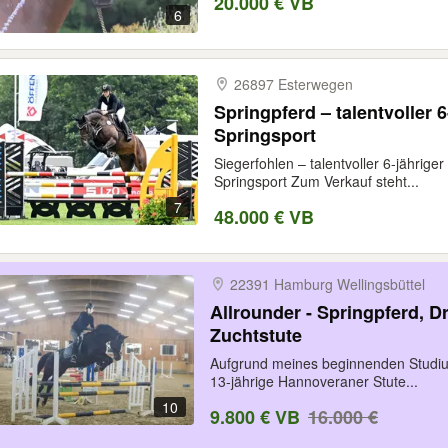
20.000 € VB
6
26897 Esterwegen
Springpferd – talentvoller 6
Springsport
Siegerfohlen – talentvoller 6-jährig
Springsport Zum Verkauf steht...
7
48.000 € VB
22391 Hamburg Wellingsbüttel
Allrounder - Springpferd, D
Zuchtstute
Aufgrund meines beginnenden Studi
13-jährige Hannoveraner Stute...
10
9.800 € VB
16.000 €