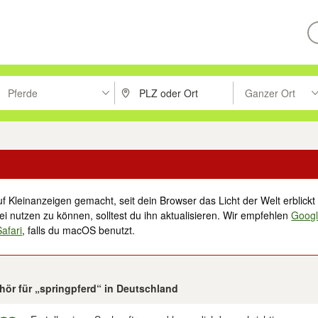
Pferde
Ganzer Ort
ken um zu suchen, oder Vorschläge mit den Pfeiltasten nach oben/unt
PLZ oder Ort eingeben. Eingabetaste drücke
Suche im Umkreis 
f Kleinanzeigen gemacht, seit dein Browser das Licht der Welt erblickt 
i nutzen zu können, solltest du ihn aktualisieren. Wir empfehlen
Goog
Safari
, falls du macOS benutzt.
hör für „springpferd“ in Deutschland