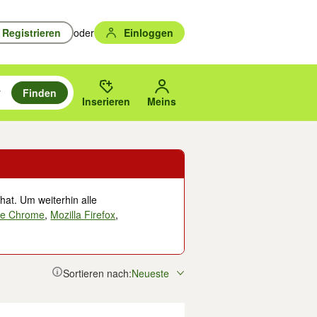
Registrieren
oder
Einloggen
Finden
en durchsuchen und mit Eingabetaste auswählen.
n um zu suchen, oder Vorschläge mit den Pfeiltasten nach oben/unten
des gewählten Orts oder PLZ.
Inserieren
Meins
hat. Um weiterhin alle
le Chrome
,
Mozilla Firefox
,
Sortieren nach:
Neueste