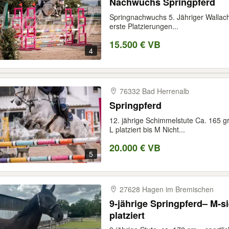
Nachwuchs Springpferd
Springnachwuchs 5. Jähriger Wallac
erste Platzierungen...
15.500 € VB
4
76332 Bad Herrenalb
Springpferd
12. jährige Schimmelstute Ca. 165 g
L platziert bis M Nicht...
20.000 € VB
5
27628 Hagen im Bremischen
9-jährige Springpferd– M-s
platziert