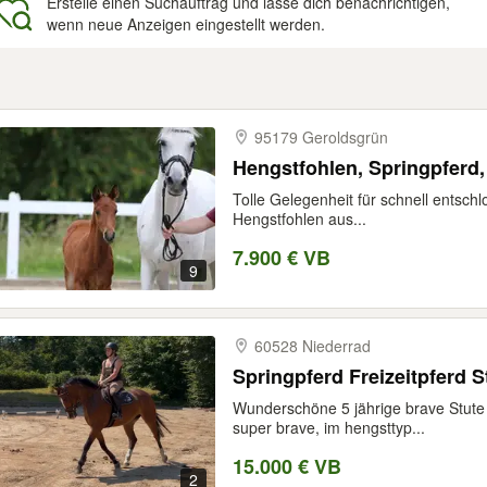
Erstelle einen Suchauftrag und lasse dich benachrichtigen,
wenn neue Anzeigen eingestellt werden.
gebnisse
95179 Geroldsgrün
Hengstfohlen, Springpferd,
Tolle Gelegenheit für schnell entschl
Hengstfohlen aus...
7.900 € VB
9
60528 Niederrad
Springpferd Freizeitpferd St
Wunderschöne 5 jährige brave Stute 
super brave, im hengsttyp...
15.000 € VB
2