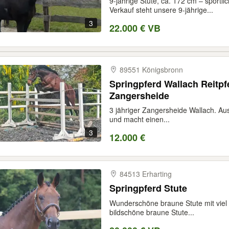
9-jährige Stute, ca. 172 cm – sportli
Verkauf steht unsere 9-jährige...
3
22.000 € VB
89551 Königsbronn
Springpferd Wallach Reitpf
Zangersheide
3 jähriger Zangersheide Wallach. Aus
und macht einen...
3
12.000 €
84513 Erharting
Springpferd Stute
Wunderschöne braune Stute mit viel 
bildschöne braune Stute...