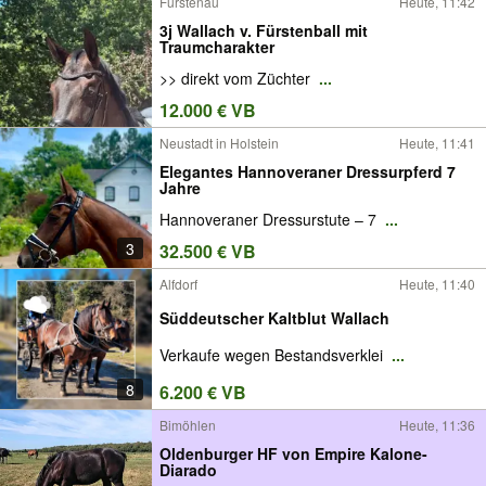
Fürstenau
Heute, 11:42
3j Wallach v. Fürstenball mit
Traumcharakter
>> direkt vom Züchter
...
12.000 € VB
Neustadt in Holstein
Heute, 11:41
Elegantes Hannoveraner Dressurpferd 7
Jahre
Hannoveraner Dressurstute – 7
...
3
32.500 € VB
Alfdorf
Heute, 11:40
Süddeutscher Kaltblut Wallach
Verkaufe wegen Bestandsverklei
...
8
6.200 € VB
Bimöhlen
Heute, 11:36
Oldenburger HF von Empire Kalone-
Diarado