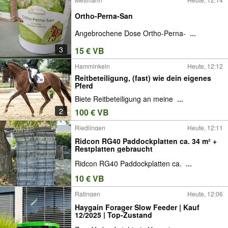
Ortho-Perna-San
Angebrochene Dose Ortho-Perna-
...
3
15 € VB
Hamminkeln
Heute, 12:12
Reitbeteiligung, (fast) wie dein eigenes
Pferd
Biete Reitbeteiligung an meine
...
2
100 € VB
Riedlingen
Heute, 12:11
Ridcon RG40 Paddockplatten ca. 34 m² +
Restplatten gebraucht
Ridcon RG40 Paddockplatten ca.
...
10 € VB
Ratingen
Heute, 12:06
Haygain Forager Slow Feeder | Kauf
12/2025 | Top-Zustand