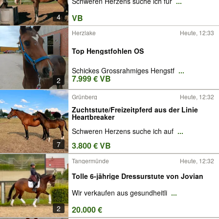
Schweren Herzens suche ich für
...
4
VB
Herzlake
Heute, 12:33
Top Hengstfohlen OS
Schickes Grossrahmiges Hengstf
...
7.999 € VB
2
Grünberg
Heute, 12:32
Zuchtstute/Freizeitpferd aus der Linie
Heartbreaker
Schweren Herzens suche ich auf
...
7
3.800 € VB
Tangermünde
Heute, 12:32
Tolle 6-jährige Dressurstute von Jovian
Wir verkaufen aus gesundheitli
...
2
20.000 €