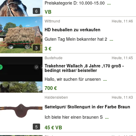
Preiskategorie D: 10.000-15.00
...
6
VB
Wittmund
Heute, 11:46
HD heuballen zu verkaufen
Guten Tag Mein bekannter hat 2
...
3
3 €
Buxtehude
Heute, 11:45
Trakehner Wallach ,8 Jahre ,170 groß -
bedingt reitbar/ beisteller
Hallo, wir suchen für unseren
...
700 €
Haldensleben
Heute, 11:43
Sattelgurt/ Stollengurt in der Farbe Braun
Ich biete hier einen braunen S
...
5
45 € VB