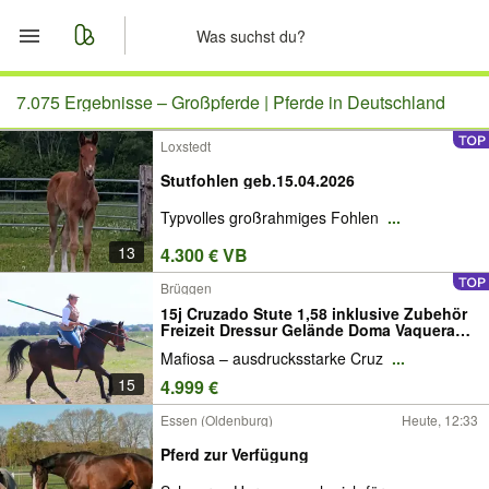
Start
7.075 Ergebnisse –
Großpferde | Pferde in Deutschland
Loxstedt
Merkliste
Stutfohlen geb.15.04.2026
Nachrichten
Typvolles großrahmiges Fohlen
...
13
4.300 € VB
Anzeige aufgeben
Brüggen
15j Cruzado Stute 1,58 inklusive Zubehör
Freizeit Dressur Gelände Doma Vaquera
Garrocha Working Equitation
Mafiosa – ausdrucksstarke Cruz
...
15
4.999 €
Essen (Oldenburg)
Heute, 12:33
Pferd zur Verfügung