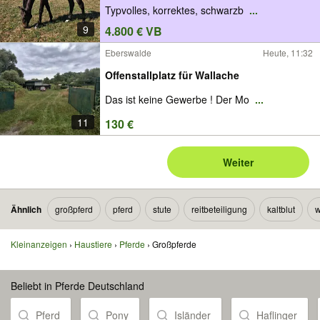
Typvolles, korrektes, schwarzb
...
9
4.800 € VB
Eberswalde
Heute, 11:32
Offenstallplatz für Wallache
Das ist keine Gewerbe ! Der Mo
...
11
130 €
Weiter
Ähnlich
großpferd
pferd
stute
reitbeteiligung
kaltblut
w
Kleinanzeigen
Haustiere
Pferde
Großpferde
Beliebt in Pferde Deutschland
Pferd
Pony
Isländer
Haflinger