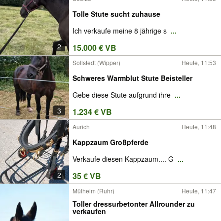
Tolle Stute sucht zuhause
Ich verkaufe meine 8 jährige s
...
2
15.000 € VB
Sollstedt (Wipper)
Heute, 11:53
Schweres Warmblut Stute Beisteller
Gebe diese Stute aufgrund ihre
...
3
1.234 € VB
Aurich
Heute, 11:48
Kappzaum Großpferde
Verkaufe diesen Kappzaum.... G
...
2
35 € VB
Mülheim (Ruhr)
Heute, 11:47
Toller dressurbetonter Allrounder zu
verkaufen