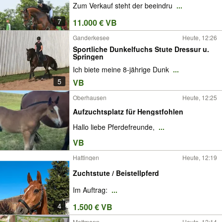
Zum Verkauf steht der beeindru
...
7
11.000 € VB
Ganderkesee
Heute, 12:26
Sportliche Dunkelfuchs Stute Dressur u.
Springen
Ich biete meine 8-jährige Dunk
...
5
VB
Oberhausen
Heute, 12:25
Aufzuchtsplatz für Hengstfohlen
Hallo liebe Pferdefreunde,
...
VB
Hattingen
Heute, 12:19
Zuchtstute / Beistellpferd
Im Auftrag:
...
4
1.500 € VB
Mettmann
Heute, 12:14