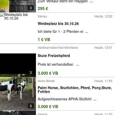
Zum Verkauf steht ein Haygain
...
3
295 €
Henau
Heute, 12:02
Weideplatz bis 30.10.26
Ich biete für 1 - 2 Pferden ei
...
1 € VB
Hartmannsdorf bei Kirchberg
Heute, 12:01
Stute Freizeitpferd
Preis ist verhandelbar.
...
3
3.000 € VB
Hohe Börde
Heute, 11:55
Paint Horse, Stutfohlen, Pferd, Pony,Stute,
Fohlen
Aufgeschlossenes APHA-Stutfohl
...
8
5.000 € VB
Seelze
Heute, 11:55