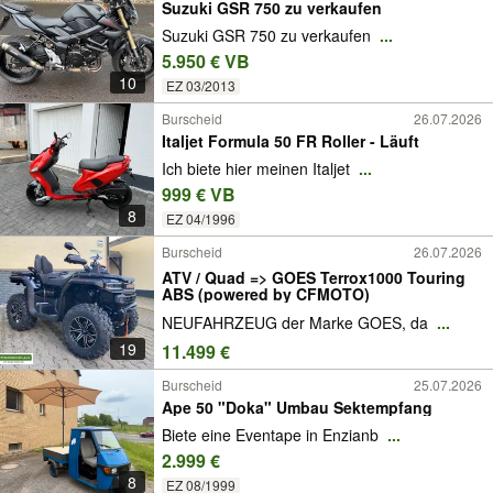
Suzuki GSR 750 zu verkaufen
Suzuki GSR 750 zu verkaufen
...
5.950 € VB
10
EZ 03/2013
Burscheid
26.07.2026
Italjet Formula 50 FR Roller - Läuft
Ich biete hier meinen Italjet
...
999 € VB
8
EZ 04/1996
Burscheid
26.07.2026
ATV / Quad => GOES Terrox1000 Touring
ABS (powered by CFMOTO)
NEUFAHRZEUG der Marke GOES, da
...
19
11.499 €
Burscheid
25.07.2026
Ape 50 "Doka" Umbau Sektempfang
Biete eine Eventape in Enzianb
...
2.999 €
8
EZ 08/1999