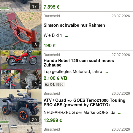
17
7.895 €
Burscheid
28.07.2026
Simson schwalbe nur Rahmen
Wie Bild 1
...
8
190 €
Burscheid
27.07.2026
Honda Rebel 125 ccm sucht neues
Zuhause
Top gepflegtes Motorrad, fahrb
...
2.100 € VB
2
EZ 04/1996
Burscheid
26.07.2026
ATV / Quad => GOES Terrox1000 Touring
PRO ABS (powered by CFMOTO)
NEUFAHRZEUG der Marke GOES, da
...
20
12.999 €
Burscheid
26.07.2026