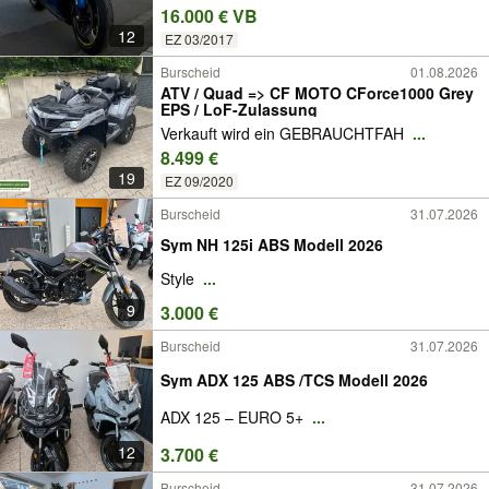
16.000 € VB
12
EZ 03/2017
Burscheid
01.08.2026
ATV / Quad => CF MOTO CForce1000 Grey
EPS / LoF-Zulassung
Verkauft wird ein GEBRAUCHTFAH
...
8.499 €
19
EZ 09/2020
Burscheid
31.07.2026
Sym NH 125i ABS Modell 2026
Style
...
9
3.000 €
Burscheid
31.07.2026
Sym ADX 125 ABS /TCS Modell 2026
ADX 125 – EURO 5+
...
12
3.700 €
Burscheid
31.07.2026