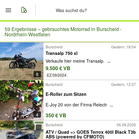
Start
59 Ergebnisse –
gebrauchtes Motorrad in Burscheid -
Nordrhein-Westfalen
Merkliste
Burscheid
Gestern, 18:54
Transalp 750 xl
Nachrichten
Verkaufe hier meine Transalp.
...
9.500 € VB
Anzeige aufgeben
8
EZ 09/2024
Burscheid
Gestern, 12:37
E-Roller zum Sitzen
E-Joy 20 von der Firma Relectr
...
4
350 € VB
Burscheid
06.08.2026
ATV / Quad => GOES Terrox 400l Black T3b
ABS (powered by CFMOTO)