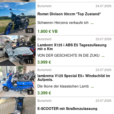
Burscheid
24.07.2026
Romet Divison 50ccm *Top Zustand*
Schweren Herzens verkaufe ich
...
10
1.800 € VB
Burscheid
23.07.2026
Lambrett X125 i ABS E5 Tageszullasung
mit o Km
VON DER GESCHICHTE IN DIE ZUKU
...
11
3.999 €
Burscheid
23.07.2026
lambretta V125 Special E5+ Windschild im
Aufpreis.
Die Ikone der klassischen Lamb
...
8
3.399 €
Burscheid
23.07.2026
E-SCOOTER mit Straßenzulassung