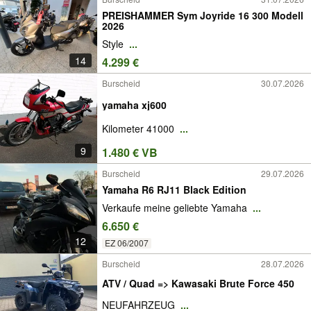
PREISHAMMER Sym Joyride 16 300 Modell
2026
Style
...
14
4.299 €
Burscheid
30.07.2026
yamaha xj600
Kilometer 41000
...
9
1.480 € VB
Burscheid
29.07.2026
Yamaha R6 RJ11 Black Edition
Verkaufe meine geliebte Yamaha
...
6.650 €
12
EZ 06/2007
Burscheid
28.07.2026
ATV / Quad => Kawasaki Brute Force 450
NEUFAHRZEUG
...