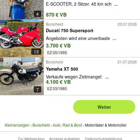
E-SCOOTER, 2 Sitzer. 45 km sch
...
4
870 € VB
Burscheid
23.07.2026
Ducati 750 Supersport
Angeboten wird eine unverbaste
...
3.700 € VB
13
EZ 05/1995
Burscheid
21.07.2026
Yamaha XT 500
Verkaufe wegen Zeitmangel:
...
4.100 € VB
EZ 03/1980
7
Weiter
Kleinanzeigen
Burscheid
Auto, Rad & Boot
Motorräder & Motorroller
Zur Webversion
Anzeige aufgeben
Datenschutzerklärung