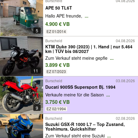
Burscheid
04.08.2026
APE 50 TL6T
Hallo APE freunde,
...
4.900 € VB
5
EZ 01/2014
Burscheid
04.08.2026
KTM Duke 390 (2023) | 1. Hand | nur 5.464
km | TÜV bis 08/2027
Zum Verkauf steht meine gepfle
...
3.899 € VB
11
EZ 07/2023
Burscheid
03.08.2026
Ducati 900SS Supersport Bj. 1994
Verkaufe meine für die Saison
...
3.750 € VB
9
EZ 02/1994
Burscheid
02.08.2026
Suzuki GSX-R 1000 L7 – Top Zustand,
Yoshimura, Quickshifter
Zum Verkauf steht eine Suzuki
...