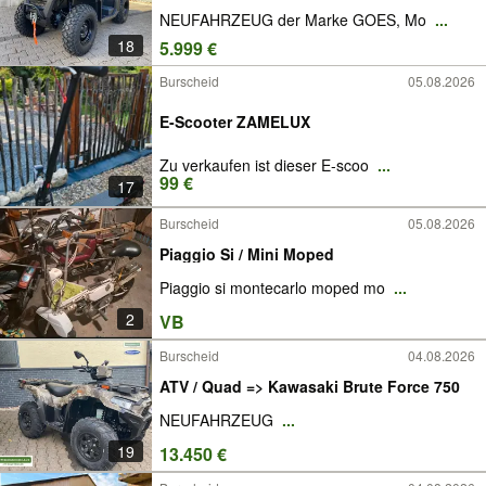
NEUFAHRZEUG der Marke GOES, Mo
...
18
5.999 €
Burscheid
05.08.2026
E-Scooter ZAMELUX
Zu verkaufen ist dieser E-scoo
...
99 €
17
Burscheid
05.08.2026
Piaggio Si / Mini Moped
Piaggio si montecarlo moped mo
...
2
VB
Burscheid
04.08.2026
ATV / Quad => Kawasaki Brute Force 750
NEUFAHRZEUG
...
19
13.450 €