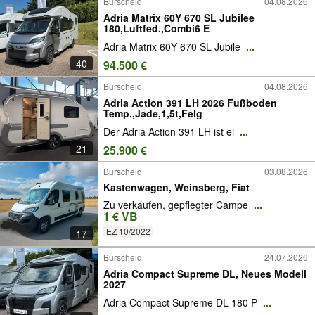
Burscheid
04.08.2026
Adria Matrix 60Y 670 SL Jubilee
180,Luftfed.,Combi6 E
Adria Matrix 60Y 670 SL Jubile
...
40
94.500 €
Burscheid
04.08.2026
Adria Action 391 LH 2026 Fußboden
Temp.,Jade,1,5t,Felg
Der Adria Action 391 LH ist ei
...
21
25.900 €
Burscheid
03.08.2026
Kastenwagen, Weinsberg, Fiat
Zu verkaufen, gepflegter Campe
...
1 € VB
EZ 10/2022
17
Burscheid
24.07.2026
Adria Compact Supreme DL, Neues Modell
2027
Adria Compact Supreme DL 180 P
...