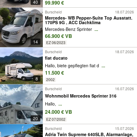
40
99.990 €
Burscheid
18.07.2026
Mercedes- WB Pepper-Suite Top Ausstatt.
170PS 9G , ACC Dachklima
Mercedes-Benz Sprinter
...
66.900 € VB
14
EZ 06/2023
Burscheid
18.07.2026
fiat ducato
Hallo, biete gepflegten fiat d
...
11.500 €
8
2002
Burscheid
16.07.2026
Wohnmobil Mercedes Sprinter 316
Hallo,
...
24.000 € VB
20
EZ 07/2002
Burscheid
15.07.2026
Adria Twin Supreme 640SLB, Alarmanlage,