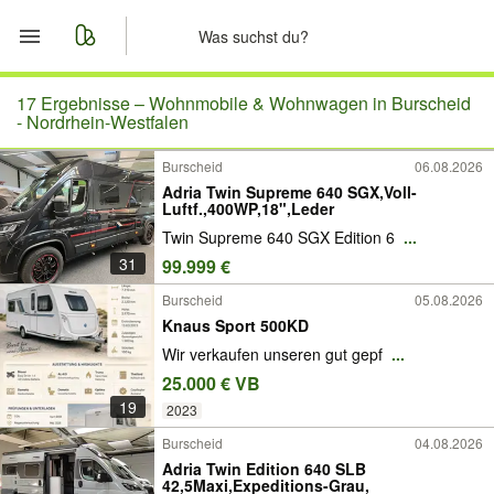
Start
17 Ergebnisse –
Wohnmobile & Wohnwagen in Burscheid
- Nordrhein-Westfalen
Merkliste
Burscheid
06.08.2026
Adria Twin Supreme 640 SGX,Voll-
Nachrichten
Luftf.,400WP,18",Leder
Twin Supreme 640 SGX Edition 6
...
Anzeige aufgeben
31
99.999 €
Burscheid
05.08.2026
Knaus Sport 500KD
Wir verkaufen unseren gut gepf
...
25.000 € VB
19
2023
Burscheid
04.08.2026
Adria Twin Edition 640 SLB
42,5Maxi,Expeditions-Grau,