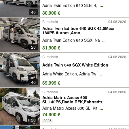
Adria Twin Edition 640 SLB, 4,
...
40
80.900 €
Burscheid
04.08.2026
Adria Twin Edition 640 SGX 42,5Maxi
180PS,Autom.,Arno,
Adria Twin Edition 640 SGX, Na
...
28
81.900 €
Burscheid
04.08.2026
Adria Twin 640 SGX White Edition
Adria White Edition, Adtria Tw
...
40
69.999 €
Burscheid
04.08.2026
Adria Matrix Axess 600
SL,140PS,Radio,RFK,Fahrradtr.
Adria Matrix Axess 600 SL, Kit
...
74.900 €
20
2025