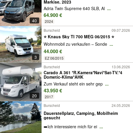
Markise, 2023
Adria Twin Supreme 640 SLB, Al
...
64.900 €
40
2024
Burscheid
09.07.2026
⭐️ Knaus Sky TI 700 MEG 06/2015 ⭐️
Wohnmobil zu verkaufen – Sonde
...
44.000 €
3
EZ 06/2015
Burscheid
13.06.2026
Carado A 361 *R.Kamera*Navi*Sat-TV.*4
Dometic-Klima*AHK
Zum Verkauf steht ein sehr gep
...
43.950 €
20
2017
Burscheid
24.05.2026
Dauerstellplatz, Camping, Mobilheim
gesucht
➡️Ich interessiere mich für ei
...