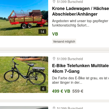
51399 Burscheid
Krone Ladewagen / Hächse
Abschieber/Anhänger
Angeboten wird unser top gepflegte
funktionstüchtig Sofort...
14
VB
Versand möglich
51399 Burscheid
E-Bike Telefunken Multital
48cm 7-Gang
Die Farbe des E-Bike ist grau, es ist
aber länger in der...
6
499 € VB
559 €
51399 Burscheid