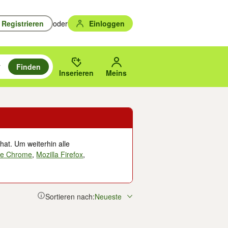
Registrieren
oder
Einloggen
Finden
en durchsuchen und mit Eingabetaste auswählen.
n um zu suchen, oder Vorschläge mit den Pfeiltasten nach oben/unten
des gewählten Orts oder PLZ.
Inserieren
Meins
hat. Um weiterhin alle
le Chrome
,
Mozilla Firefox
,
Sortieren nach:
Neueste