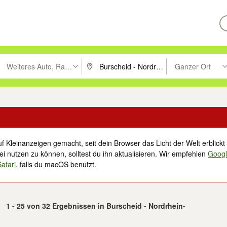
Weiteres Auto, Rad & Boot
Ganzer Ort
ken um zu suchen, oder Vorschläge mit den Pfeiltasten nach oben/unt
PLZ oder Ort eingeben. Eingabetaste drücke
Suche im Umkreis 
f Kleinanzeigen gemacht, seit dein Browser das Licht der Welt erblickt 
i nutzen zu können, solltest du ihn aktualisieren. Wir empfehlen
Goog
Safari
, falls du macOS benutzt.
1 - 25 von 32 Ergebnissen in Burscheid - Nordrhein-