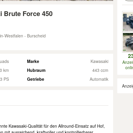
 Brute Force 450
n-Westfalen - Burscheid
2
uads
Marke
Kawasaki
Anze
onli
0 km
Hubraum
443 ccm
3 PS
Getriebe
Automatik
Anzei
nte Kawasaki-Qualität für den Allround-Einsatz auf Hof,
mit ausreichend, kraftvoller und kontrollierbarer