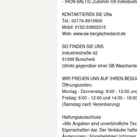
- IRON BALTIC Zubehör mit individuel
KONTAKTIEREN SIE UNs
Tel.: 02174-8919500
Mobil: 0152-53852315
Web: www.sw-bergischesland.de
SO FINDEN SIE UNS
Industriestraße 42
51399 Burscheid
(direkt gegenüber einer SB Waschanla
WIR FREUEN UNS AUF IHREN BESU
Öffnungszeiten:
Montag - Donnerstag: 9:00 - 12:00 un
Freitag: 9:00 - 12:00 und 14:00 - 16:0
(Samstag nach Vereinbarung)
Haftungsausschluss
∗Alle Angaben sind unverbindliche Tex
Eigenschaften dar. Der Verkäufer haftet
Änderungen / Eingabefehler! Irrtürmer