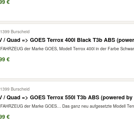
99 €
1399 Burscheid
V / Quad => GOES Terrox 400l Black T3b ABS (pow
FAHRZEUG der Marke GOES, Modell Terrox 400l in der Farbe Schwarz
99 €
1399 Burscheid
V / Quad => GOES Terrox 550l T3b ABS (powered b
AHRZEUG der Marke GOES… Das ganz neu aufgesetzte Modell Terrox 5
99 €