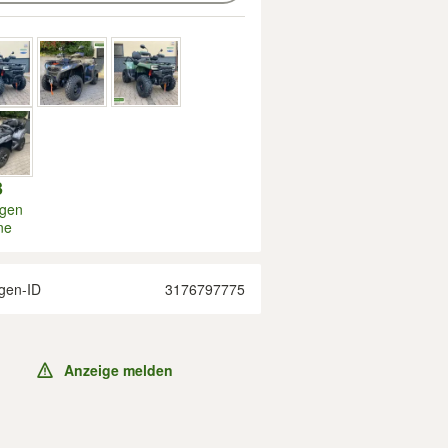
3
igen
ne
gen-ID
3176797775
Anzeige melden