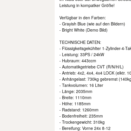
Leistung in kompatker Größe!
Verfügbar in den Farben:
- Grayish Blue (wie auf den Bildern)
- Bright White (Demo Bild)
TECHNISCHE DATEN:
- Flüssigkeitsgekühlter 1-Zylinder-4-Ta
- Leistung: 33PS / 24kW
- Hubraum: 443ccm
- Automatikgetriebe CVT (R/N/H/L)
- Antrieb: 4x2, 4x4, 4x4 LOCK (elktr.
- Anhängelast: 730kg gebremst (140k
- Tankvolumen: 16 Liter
- Länge: 2035mm
- Breite: 1110mm
- Höhe: 1185mm
- Radstand: 1260mm
- Bodenfreiheit: 235mm
- Trockengewicht: 310kg
- Bereifung: Vorne 24x 8-12