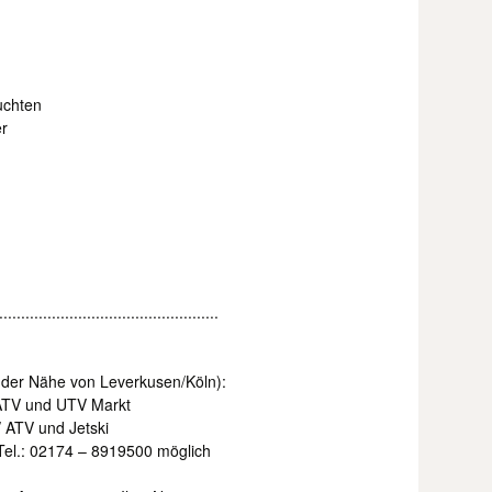
uchten
er
..................................................
n der Nähe von Leverkusen/Köln):
ATV und UTV Markt
 ATV und Jetski
Tel.: 02174 – 8919500 möglich