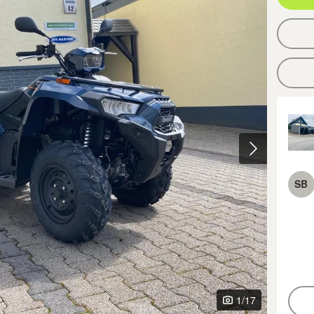
SB
1
/17