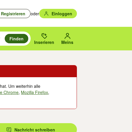
Registrieren
oder
Einloggen
Finden
en durchsuchen und mit Eingabetaste auswählen.
n um zu suchen, oder Vorschläge mit den Pfeiltasten nach oben/unten
des gewählten Orts oder PLZ.
Inserieren
Meins
hat. Um weiterhin alle
le Chrome
,
Mozilla Firefox
,
Nachricht schreiben