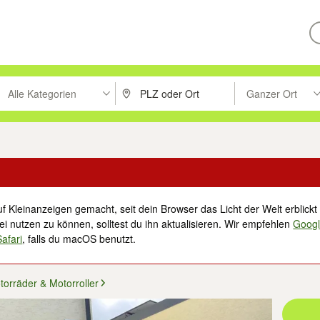
Alle Kategorien
Ganzer Ort
ken um zu suchen, oder Vorschläge mit den Pfeiltasten nach oben/unt
PLZ oder Ort eingeben. Eingabetaste drücke
Suche im Umkreis 
f Kleinanzeigen gemacht, seit dein Browser das Licht der Welt erblickt 
i nutzen zu können, solltest du ihn aktualisieren. Wir empfehlen
Goog
Safari
, falls du macOS benutzt.
torräder & Motorroller