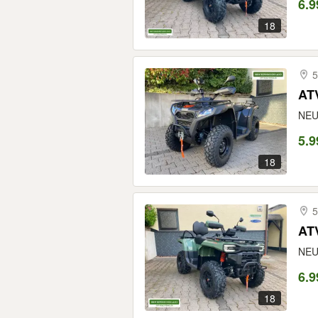
6.9
18
5
AT
NEU
5.9
18
5
AT
NEUF
6.9
18