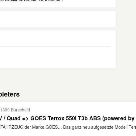
ieters
1399 Burscheid
V / Quad => GOES Terrox 550l T3b ABS (powered b
AHRZEUG der Marke GOES… Das ganz neu aufgesetzte Modell Terrox 5