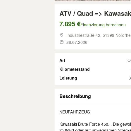
ATV / Quad => Kawasaki
7.895 €
Finanzierung berechnen
Industriestraße 42,
51399 Nordrhei
28.07.2026
Art
Q
Kilometerstand
Leistung
3
Beschreibung
NEUFAHRZEUG
Kawasaki Brute Force 450... Die gewoh
im Wald oder auf unwegsamen Strecken 