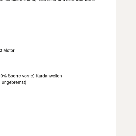
kt Motor
 100% Sperre vorne) Kardanwellen
g ungebremst)