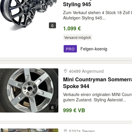
Styling 945
Zum Verkauf stehen 4 Stück 18 Zoll
Alufelgen Styling 945...
6
1.099 €
Versand möglich
Felgen-koenig
PRO
40489 Angermund
Mini Countryman Sommerrad
Spoke 944
Verkaufe einen originalen MINI Cou
gutem Zustand. Styling Asteroid...
6
999 € VB
57074 Siegen