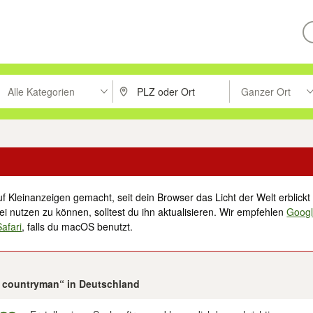
Alle Kategorien
Ganzer Ort
ken um zu suchen, oder Vorschläge mit den Pfeiltasten nach oben/unt
PLZ oder Ort eingeben. Eingabetaste drücke
Suche im Umkreis 
f Kleinanzeigen gemacht, seit dein Browser das Licht der Welt erblickt 
i nutzen zu können, solltest du ihn aktualisieren. Wir empfehlen
Goog
Safari
, falls du macOS benutzt.
ni countryman“ in Deutschland