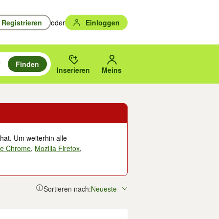
Registrieren
oder
Einloggen
Finden
en durchsuchen und mit Eingabetaste auswählen.
n um zu suchen, oder Vorschläge mit den Pfeiltasten nach oben/unten
des gewählten Orts oder PLZ.
Inserieren
Meins
hat. Um weiterhin alle
le Chrome
,
Mozilla Firefox
,
Sortieren nach:
Neueste