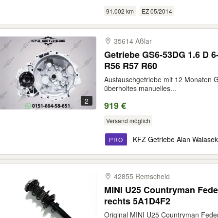
91.002 km
EZ 05/2014
35614 Aßlar
Getriebe GS6-53DG 1.6 D 
R56 R57 R60
Austauschgetriebe mit 12 Monaten Ga
überholtes manuelles...
2
919 €
Versand möglich
KFZ Getriebe Alan Walasek
PRO
42855 Remscheid
MINI U25 Countryman Fede
rechts 5A1D4F2
Original MINI U25 Countryman Fede