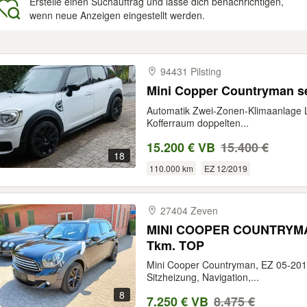
Erstelle einen Suchauftrag und lasse dich benachrichtigen,
wenn neue Anzeigen eingestellt werden.
gebnisse
94431 Pilsting
Mini Copper Countryman se
Automatik Zwei-Zonen-Klimaanlage L
Kofferraum doppelten...
15.200 € VB
15.400 €
18
110.000 km
EZ 12/2019
27404 Zeven
MINI COOPER COUNTRYMAN 
Tkm. TOP
Mini Cooper Countryman, EZ 05-201
Sitzheizung, Navigation,...
8
7.250 € VB
8.475 €