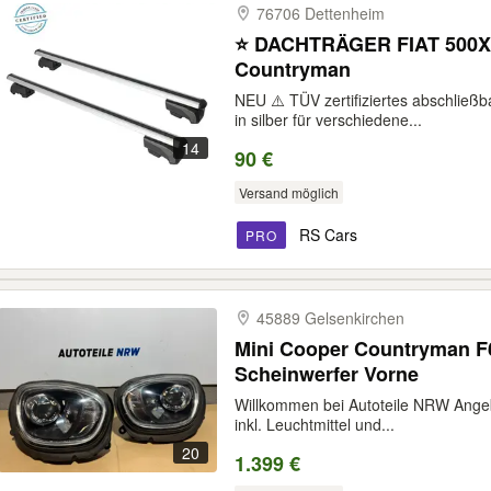
76706 Dettenheim
⭐️ DACHTRÄGER FIAT 500X 
Countryman
NEU ⚠️ TÜV zertifiziertes abschließ
in silber für verschiedene...
14
90 €
Versand möglich
RS Cars
PRO
45889 Gelsenkirchen
Mini Cooper Countryman F6
Scheinwerfer Vorne
Willkommen bei Autoteile NRW Ange
inkl. Leuchtmittel und...
20
1.399 €