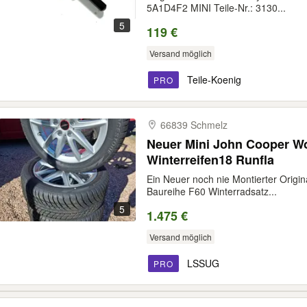
5A1D4F2 MINI Teile-Nr.: 3130...
5
119 €
Versand möglich
Teile-Koenig
PRO
66839 Schmelz
Neuer Mini John Cooper W
Winterreifen18 Runfla
Ein Neuer noch nie Montierter Orig
Baureihe F60 Winterradsatz...
5
1.475 €
Versand möglich
LSSUG
PRO