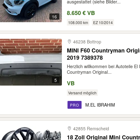
ausgestattet (siehe Bilder...
8.650 € VB
16
108.000 km
EZ 10/2014
46238 Bottrop
MINI F60 Countryman Origi
2019 7389378
Herzlich willkommen bei Autoteile El 
Countryman Original...
5
VB
Versand möglich
M.EL IBRAHIM
PRO
42855 Remscheid
18 Zoll Original Mini Coun