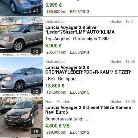
3.999 €
40
180.000 km
EZ 03/2013
Dietzenbach
Gestern, 19:01
Lancia Voyager 2,8 Silver
*Leder*7Sitzer*LMF*AUTO*KLIMA
Top-Angebot: Geräumiges 7-Sitz
...
8.900 €
20
205.471 km
EZ 06/2014
Dietzenbach
Gestern, 18:58
Lancia Voyager S 2,8
CRD*NAVI*LEDER*PDC+R-KAM*7 SITZER*
- Kein Reimport
...
13.600 €
20
184.500 km
EZ 05/2015
Hann. Münden
Gestern, 13:00
Lancia Voyager 2.8 Diesel 7 Sitze Kamera
Navi Euro5
Sonderausstattung:
...
4.800 € VB
18
280.000 km
EZ 04/2012