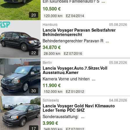
Ein luxuriöses Familienauto? S
...
10.500 €
20
120.000 km
EZ 04/2014
Hamburg
05.08.2026
Lancia Voyager Paravan Selbstfahrer
Behindertengerecht
Behindertengerechter Paravan R
...
34.870 €
22
28.000 km
EZ 07/2016
Berlin
05.08.2026
Lancia Voyager.Auto.7.Sitzer.Voll
Ausstattug.Kamer
Kamera Vorne und hinten
...
11.900 €
30
152.000 km
EZ 01/2012
Schleswig
04.08.2026
Lancia Voyager Gold Navi Klimaauto
Leder Temp PDC SHZ
Sonderausstattung:
...
3.990 €
17
348.000 km
EZ 07/2012