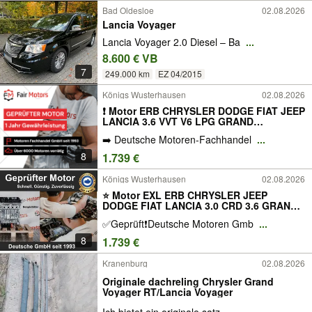
Bad Oldesloe
02.08.2026
Lancia Voyager
Lancia Voyager 2.0 Diesel – Ba
...
8.600 € VB
7
249.000 km
EZ 04/2015
Königs Wusterhausen
02.08.2026
❗ Motor ERB CHRYSLER DODGE FIAT JEEP
LANCIA 3.6 VVT V6 LPG GRAND
CHEROKEE IV 4 VAN WRANGLER III 3
➡️ Deutsche Motoren-Fachhandel
...
THEMA VOYAGER 283PS 284PS 286PS
290PS Überholt Komplett Instandsetzung
8
1.739 €
Gebraucht 12MGewährleistung Rum
Königs Wusterhausen
02.08.2026
⭐ Motor EXL ERB CHRYSLER JEEP
DODGE FIAT LANCIA 3.0 CRD 3.6 GRAND
CHEROKEE III 3 300C VOYAGER V 5
✅Geprüft❗️Deutsche Motoren Gmb
...
AVENGER CHALLENGER 211PS 218PS
283PS 287PS 292PS 309PS Überholt
8
1.739 €
Komplett Instandsetzung Gebraucht Tel.
Kranenburg
02.08.2026
Originale dachreling Chrysler Grand
Voyager RT/Lancia Voyager