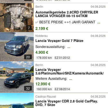
Berlin
04.08.2026
Automatikgetriebe 2.8CRD CHRYSLER
LANCIA VOYAGER 08-15 64TKM
✅ BESTE PREISE ⭐⭐1 JAHR GARANT
...
7
2.199 €
Nidderau
04.08.2026
Lancia Voyager Gold 7 Plätze
Sonderausstattung:
...
4.900 €
20
178.000 km
EZ 01/2012
Berlin
04.08.2026
Lancia Voyager
3,6/Platinum/Navi/SHZ/Kamera/Automatik/
Weitere Ausstattung:
...
12.990 €
32
160.000 km
EZ 08/2014
Castrop-Rauxel
04.08.2026
Lancia Voyager CDR 2.8 Gold CarPlay.
DVD, 7 Sitze