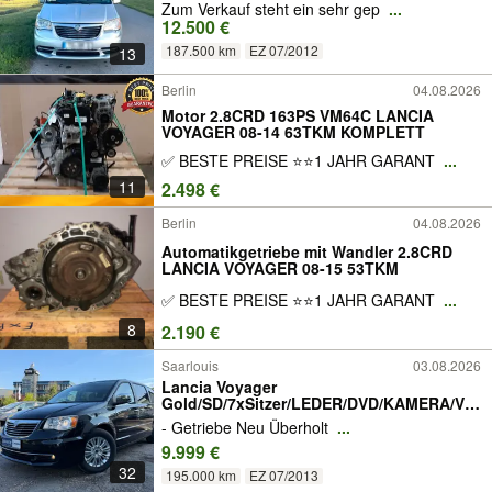
Zum Verkauf steht ein sehr gep
...
12.500 €
187.500 km
EZ 07/2012
13
Berlin
04.08.2026
Motor 2.8CRD 163PS VM64C LANCIA
VOYAGER 08-14 63TKM KOMPLETT
✅ BESTE PREISE ⭐⭐1 JAHR GARANT
...
11
2.498 €
Berlin
04.08.2026
Automatikgetriebe mit Wandler 2.8CRD
LANCIA VOYAGER 08-15 53TKM
✅ BESTE PREISE ⭐⭐1 JAHR GARANT
...
8
2.190 €
Saarlouis
03.08.2026
Lancia Voyager
Gold/SD/7xSitzer/LEDER/DVD/KAMERA/VO
LL
- Getriebe Neu Überholt
...
9.999 €
32
195.000 km
EZ 07/2013