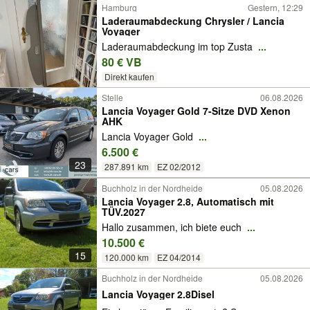
Hamburg
Gestern, 12:29
Laderaumabdeckung Chrysler / Lancia
Voyager
Laderaumabdeckung im top Zusta
...
80 € VB
Direkt kaufen
Stelle
06.08.2026
Lancia Voyager Gold 7-Sitze DVD Xenon
AHK
Lancia Voyager Gold
...
6.500 €
23
287.891 km
EZ 02/2012
Buchholz in der Nordheide
05.08.2026
Lancia Voyager 2.8, Automatisch mit
TÜV.2027
Hallo zusammen, ich biete euch
...
10.500 €
15
120.000 km
EZ 04/2014
Buchholz in der Nordheide
05.08.2026
Lancia Voyager 2.8Disel