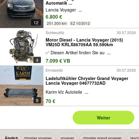
Automatik ...
Lancia Voyager
...
6.800 €
12
251.300 km
EZ 10/2012
Schkeuditz
30.07.2026
Motor Diesel - Lancia Voyager (2015)
VM25D KRLX86709AA 59.590km
✅ Diesen Artikel finden Sie au
...
4
7.099 € VB
Ennepetal
30.07.2026
Ladeluftkühler Chrysler Grand Voyager
Lancia Voyager 04677732AD
Karim kfz Autoteile
...
8
70 €
Weiter
Ähnlich
chrysler voyager
voyager
chrysler grand voyager
lanci