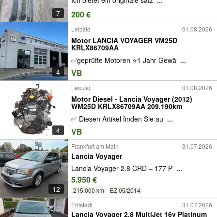
Ich bietet ein originale satz
...
7
200 €
Leipzig
01.08.2026
Motor LANCIA VOYAGER VM25D
KRLX86709AA
✅geprüfte Motoren ⭐1 Jahr Gewä
...
4
VB
Leipzig
01.08.2026
Motor Diesel - Lancia Voyager (2012)
WM25D KRLX86709AA 209.190km
✅ Diesen Artikel finden Sie au
...
4
VB
Frankfurt am Main
31.07.2026
Lancia Voyager
Lancia Voyager 2.8 CRD – 177 P
...
5.950 €
12
215.000 km
EZ 05/2014
Erftstadt
31.07.2026
Lancia Voyager 2.8 MultiJet 16v Platinum