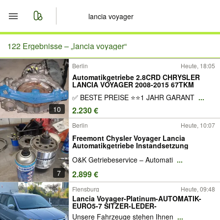
Start
122 Ergebnisse –
„lancia voyager“
Berlin
Heute, 18:05
Merkliste
Automatikgetriebe 2.8CRD CHRYSLER
LANCIA VOYAGER 2008-2015 67TKM
Nachrichten
✅ BESTE PREISE ⭐⭐1 JAHR GARANT
...
10
2.230 €
Anzeige aufgeben
Berlin
Heute, 10:07
Freemont Chysler Voyager Lancia
Automatikgetriebe Instandsetzung
O&K Getriebeservice – Automati
...
7
2.899 €
Flensburg
Heute, 09:48
Lancia Voyager-Platinum-AUTOMATIK-
EURO5-7 SITZER-LEDER-
Unsere Fahrzeuge stehen Ihnen
...