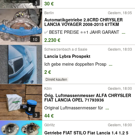
3
30 €
Berlin
Gestern, 18:05
Automatikgetriebe 2.8CRD CHRYSLER
LANCIA VOYAGER 2008-2015 67TKM
✅ BESTE PREISE ⭐⭐1 JAHR GARANT
...
10
2.230 €
Schwarzenbach a d Saale
Gestern, 18:03
Lancia Lybra Prospekt
Ich gebe meine doppelten Prosp
...
2 €
Direkt kaufen
Köln
Gestern, 18:00
Orig. Luftmassenmesser ALFA CHRYSLER
FIAT LANCIA OPEL 71793936
Original Luftmassenmesser für
...
3
44 €
Görlitz
Gestern, 18:00
Getriebe FIAT STILO Fiat Lancia 1.4 1.2 5