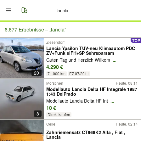
Start
6.677 Ergebnisse –
„lancia“
Ziesendorf
Merkliste
Lancia Ypsilon TÜV-neu Klimaautom PDC
ZV+Funk elFH+SP Sehrsparsam
Nachrichten
Guten Tag und Herzlich Willkom
...
4.290 €
20
Anzeige aufgeben
71.000 km
EZ 07/2011
Morschen
Heute, 08:11
Modellauto Lancia Delta HF Integrale 1987
1:43 DelPrado
Modellauto Lancia Delta HF Int
...
10 €
8
Direkt kaufen
Celle
Heute, 02:14
Zahnriemensatz CT968K2 Alfa , Fiat ,
Lancia