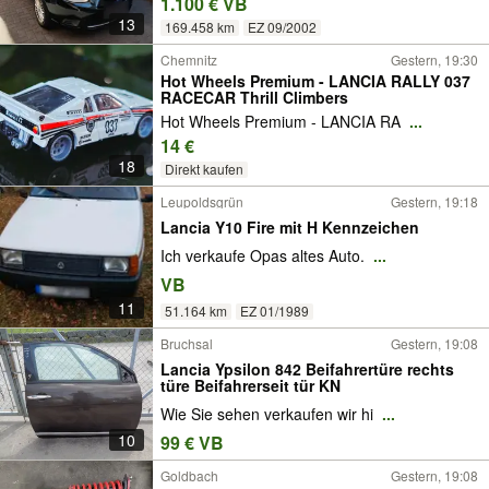
1.100 € VB
13
169.458 km
EZ 09/2002
Chemnitz
Gestern, 19:30
Hot Wheels Premium - LANCIA RALLY 037
RACECAR Thrill Climbers
Hot Wheels Premium - LANCIA RA
...
14 €
18
Direkt kaufen
Leupoldsgrün
Gestern, 19:18
Lancia Y10 Fire mit H Kennzeichen
Ich verkaufe Opas altes Auto.
...
VB
11
51.164 km
EZ 01/1989
Bruchsal
Gestern, 19:08
Lancia Ypsilon 842 Beifahrertüre rechts
türe Beifahrerseit tür KN
Wie Sie sehen verkaufen wir hi
...
10
99 € VB
Goldbach
Gestern, 19:08