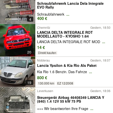
Schraubfahrwerk Lancia Dela Integrale
EVO Rally
Schraubfahrwerk
...
400 €
4
Chemnitz
Gestern, 18:50
LANCIA DELTA INTEGRALE ROT
MODELLAUTO - KYOSHO 1:64
LANCIA DELTA INTEGRALE ROT MOD
...
14 €
20
Direkt kaufen
Nidderau
Gestern, 18:07
Lancia Ypsilon & Kia Rio Als Paket
Kia Rio 1.6 Benzin. Das Fahrze
...
800 €
19
130.000 km
EZ 12/2008
Leverkusen
Gestern, 18:06
Steuergerät Airbag 46408349 LANCIA Y
(840) 1.4 12V 55 kW 75 PS
+++ Wir beantworten Ihre Frage
...