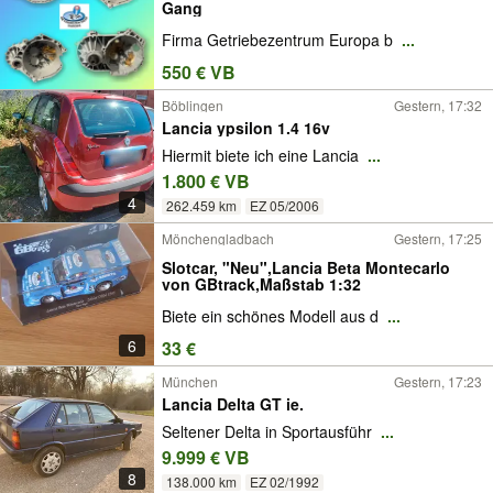
Gang
Firma Getriebezentrum Europa b
...
550 € VB
Böblingen
Gestern, 17:32
Lancia ypsilon 1.4 16v
Hiermit biete ich eine Lancia
...
1.800 € VB
4
262.459 km
EZ 05/2006
Mönchengladbach
Gestern, 17:25
Slotcar, "Neu",Lancia Beta Montecarlo
von GBtrack,Maßstab 1:32
Biete ein schönes Modell aus d
...
6
33 €
München
Gestern, 17:23
Lancia Delta GT ie.
Seltener Delta in Sportausführ
...
9.999 € VB
8
138.000 km
EZ 02/1992