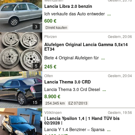
Lancia Libra 2.0 benzin
Ich verkaufe das Auto entweder
...
600 €
3
Direkt kaufen
Pforzen
Gestern, 20:06
Alufelgen Original Lancia Gamma 5,5x14
ET34
Biete 4 Original Alufelgen für
...
5
245 €
Olfen
Gestern, 20:04
Lancia Thema 3.0 CRD
Lancia Thema 3.0 Crd Diesel
...
8.900 €
15
254.345 km
EZ 07/2013
Völklingen
Gestern, 19:56
| Lancia Ypsilon 1,4 | 1 Hand TÜV bis
02/2028 |
Lancia Y 1.4 Benziner – Sparsa
...