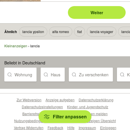
Weiter
Ähnlich
lancia ypsilon
alfa romeo
fiat
lancia voyager
lanci
Kleinanzeigen
lancia
Beliebt in Deutschland
Wohnung
Haus
Zu verschenken
K
Zur Webversion
Anzeige aufgeben
Datenschutzerklärung
Datenschutzeinstellungen
Kinder- und Jugendschutz
Barrierefreiheitserklärung
Sicherheitslücken melden
Filter anpassen
Nutzungsbedingungen
Beliebte Suchen
Anzeigen Übersicht
Vertrag Widerrufen
Feedback
Hilfe
Impressum
Einloggen