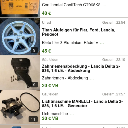
Continental ContiTech CT968K2
...
40 €
Uhyst
Gestern, 22:54
Titan Alufelgen für Fiat, Ford, Lancia,
Peugeot
Biete hier 3 Aluminium Räder v
...
9
45 €
Gäufelden
Gestern, 22:10
Zahnriemenabdeckung - Lancia Delta 2-
836, 1.6 i.E. - Abdeckung
Zahnriemen - Abdeckung
...
9
20 € VB
Gäufelden
Gestern, 21:57
Lichtmaschine MARELLI - Lancia Delta 2-
836, 1.6 i.E. - Generator
Lichtmaschine
...
30 € VB
11