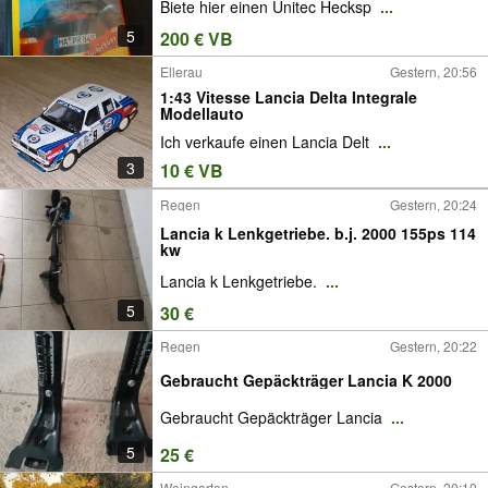
Biete hier einen Unitec Hecksp
...
5
200 € VB
Ellerau
Gestern, 20:56
1:43 Vitesse Lancia Delta Integrale
Modellauto
Ich verkaufe einen Lancia Delt
...
3
10 € VB
Regen
Gestern, 20:24
Lancia k Lenkgetriebe. b.j. 2000 155ps 114
kw
Lancia k Lenkgetriebe.
...
5
30 €
Regen
Gestern, 20:22
Gebraucht Gepäckträger Lancia K 2000
Gebraucht Gepäckträger Lancia
...
5
25 €
Weingarten
Gestern, 20:10