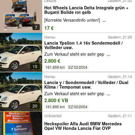
Leipzig
Gestern, 21:30
Hot Wheels Lancia Delta Integrale grün +
Bugatti Bolide rot gelb
[Korrekte Versandinfo unten!]
...
7
17 €
Hanau
Gestern, 21:29
Lancia Ypsilon 1.4 16v Sondermodell /
Vollleder usw.
Zum Verkauf steht ein sehr gep
...
2.800 €
15
161.859 km
EZ 02/2004
Hanau
Gestern, 21:14
Lancia y / Sondermodell / Vollleder / Dual
Klima / Tempomat usw.
Zum Verkauf steht ein sehr gep
...
2.800 € VB
20
161.895 km
EZ 02/2004
Untrasried
Gestern, 21:11
Heckspoiler Alfa Audi BMW Mercedes
Opel VW Honda Lancia Fiat OVP