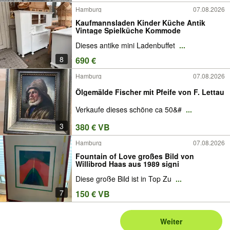
Hamburg
07.08.2026
Kaufmannsladen Kinder Küche Antik
Vintage Spielküche Kommode
Dieses antike mini Ladenbuffet
...
8
690 €
Hamburg
07.08.2026
Ölgemälde Fischer mit Pfeife von F. Lettau
Verkaufe dieses schöne ca 50&#
...
3
380 € VB
Hamburg
07.08.2026
Fountain of Love großes Bild von
Willibrod Haas aus 1989 signi
Diese große Bild ist in Top Zu
...
7
150 € VB
Weiter