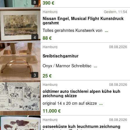
8
390 €
Hamburg
Gestern, 11:54
Nissan Engel, Musical Flight Kunstdruck
gerahmt
Tolles gerahmtes Kunstwerk von
...
4
88 €
Hamburg
08.08.2026
Sreibtischgarnitur
Onyx / Marmor Schreibtisc
...
3
25 €
Hamburg
08.08.2026
oldtimer auto tischlerei alpen kühe kuh
zeichnung skizze
original 14 x 20 cm auf skizze
...
11.000 €
Hamburg
08.08.2026
ostseeküste kuh leuchtturm zeichnung