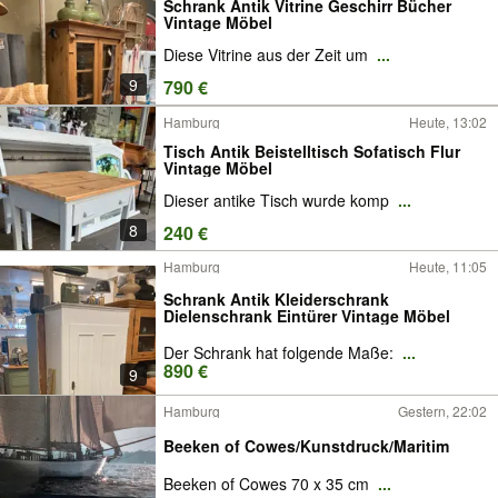
Schrank Antik Vitrine Geschirr Bücher
Vintage Möbel
Diese Vitrine aus der Zeit um
...
9
790 €
Hamburg
Heute, 13:02
Tisch Antik Beistelltisch Sofatisch Flur
Vintage Möbel
Dieser antike Tisch wurde komp
...
8
240 €
Hamburg
Heute, 11:05
Schrank Antik Kleiderschrank
Dielenschrank Eintürer Vintage Möbel
Der Schrank hat folgende Maße:
...
890 €
9
Hamburg
Gestern, 22:02
Beeken of Cowes/Kunstdruck/Maritim
Beeken of Cowes 70 x 35 cm
...