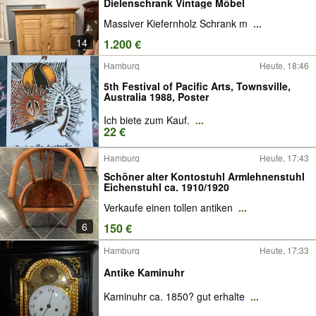
Dielenschrank Vintage Möbel
Massiver Kiefernholz Schrank m
...
14
1.200 €
Hamburg
Heute, 18:46
5th Festival of Pacific Arts, Townsville,
Australia 1988, Poster
Ich biete zum Kauf.
...
22 €
Hamburg
Heute, 17:43
Schöner alter Kontostuhl Armlehnenstuhl
Eichenstuhl ca. 1910/1920
Verkaufe einen tollen antiken
...
6
150 €
Hamburg
Heute, 17:33
Antike Kaminuhr
Kaminuhr ca. 1850? gut erhalte
...