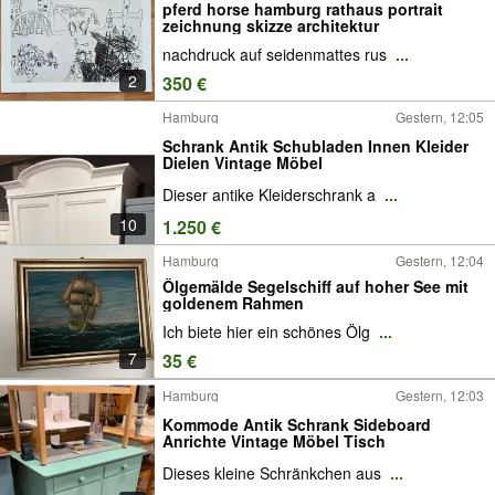
pferd horse hamburg rathaus portrait
zeichnung skizze architektur
nachdruck auf seidenmattes rus
...
2
350 €
Hamburg
Gestern, 12:05
Schrank Antik Schubladen Innen Kleider
Dielen Vintage Möbel
Dieser antike Kleiderschrank a
...
10
1.250 €
Hamburg
Gestern, 12:04
Ölgemälde Segelschiff auf hoher See mit
goldenem Rahmen
Ich biete hier ein schönes Ölg
...
7
35 €
Hamburg
Gestern, 12:03
Kommode Antik Schrank Sideboard
Anrichte Vintage Möbel Tisch
Dieses kleine Schränkchen aus
...