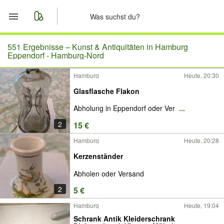
Start
551 Ergebnisse –
Kunst & Antiquitäten in Hamburg
Eppendorf - Hamburg-Nord
Merkliste
Hamburg
Heute, 20:30
Glasflasche Flakon
Nachrichten
Abholung in Eppendorf oder Ver
...
Anzeige aufgeben
2
15 €
Hamburg
Heute, 20:28
Kerzenständer
Abholen oder Versand
2
5 €
Hamburg
Heute, 19:04
Schrank Antik Kleiderschrank