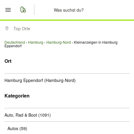
Start
Top Orte
Merkliste
Deutschland
Hamburg
Hamburg-Nord
Kleinanzeigen in Hamburg
Eppendorf
Nachrichten
Ort
Anzeige aufgeben
Hamburg Eppendorf
(Hamburg-Nord)
Kategorien
Auto, Rad & Boot
(1091)
Autos
(59)