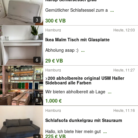
Gemütlicher Schlafsessel zum a
...
3
300 € VB
Hamburg
Heute, 12:03
Ikea Malm Tisch mit Glasplatte
Abholung asap :)
...
6
29 € VB
Hamburg
Heute, 11:27
>200 abholbereite original USM Haller
Sideboard alle Farben
Wir bieten abholbereit ab Lage
...
8
1.000 €
Hamburg
Heute, 11:16
Schlafsofa dunkelgrau mit Stauraum
Hallo, ich biete hier mein gut
...
225 € VB
7