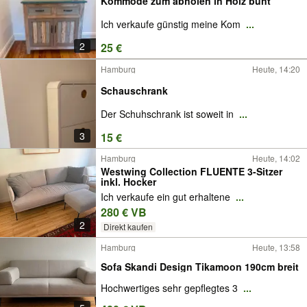
Kommode zum abholen in Holz bunt
Ich verkaufe günstig meine Kom
...
2
25 €
Hamburg
Heute, 14:20
Schauschrank
Der Schuhschrank ist soweit in
...
3
15 €
Hamburg
Heute, 14:02
Westwing Collection FLUENTE 3-Sitzer
inkl. Hocker
Ich verkaufe ein gut erhaltene
...
280 € VB
2
Direkt kaufen
Hamburg
Heute, 13:58
Sofa Skandi Design Tikamoon 190cm breit
Hochwertiges sehr gepflegtes 3
...