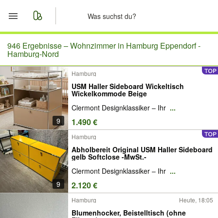
Start
946 Ergebnisse –
Wohnzimmer in Hamburg Eppendorf -
Hamburg-Nord
Merkliste
Hamburg
USM Haller Sideboard Wickeltisch
Nachrichten
Wickelkommode Beige
Clermont Designklassiker – Ihr
...
Anzeige aufgeben
9
1.490 €
Hamburg
Abholbereit Original USM Haller Sideboard
gelb Softclose -MwSt.-
Clermont Designklassiker – Ihr
...
9
2.120 €
Hamburg
Heute, 18:05
Blumenhocker, Beistelltisch (ohne