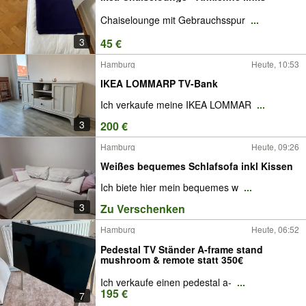
Chaiselounge mit Gebrauchsspur
...
3
45 €
Hamburg
Heute, 10:53
IKEA LOMMARP TV-Bank
Ich verkaufe meine IKEA LOMMAR
...
3
200 €
Hamburg
Heute, 09:26
Weißes bequemes Schlafsofa inkl Kissen
Ich biete hier mein bequemes w
...
3
Zu Verschenken
Hamburg
Heute, 06:52
Pedestal TV Ständer A-frame stand
mushroom & remote statt 350€
Ich verkaufe einen pedestal a-
...
195 €
7