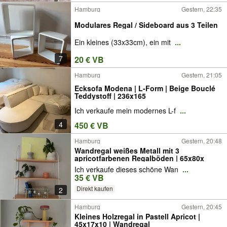
Hamburg
Gestern, 22:35
Modulares Regal / Sideboard aus 3 Teilen
Ein kleines (33x33cm), ein mit
...
7
20 € VB
Hamburg
Gestern, 21:05
Ecksofa Modena | L-Form | Beige Bouclé
Teddystoff | 236x165
Ich verkaufe mein modernes L-f
...
4
450 € VB
Hamburg
Gestern, 20:48
Wandregal weißes Metall mit 3
apricotfarbenen Regalböden | 65x80x
Ich verkaufe dieses schöne Wan
...
35 € VB
Direkt kaufen
2
Hamburg
Gestern, 20:45
Kleines Holzregal in Pastell Apricot |
45x17x10 | Wandregal