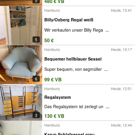
5
480 € VB
Hamburg
Heute, 13:41
Billy/Oxberg Regal weiß
Wir verkaufen unser Billy Rega
...
5
50 €
Hamburg
Heute, 13:17
Bequemer hellblauer Sessel
Super bequem, von segmüller
...
6
99 € VB
Hamburg
Heute, 12:51
Regalsystem
Das Regalsystem ist zerlegt un
...
3
130 € VB
Hamburg
Heute, 12:44
Karup Schlafsessel grau