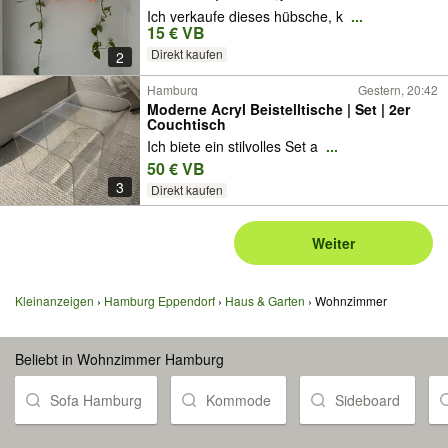
Ich verkaufe dieses hübsche, k
...
15 € VB
Direkt kaufen
2
Hamburg
Gestern, 20:42
Moderne Acryl Beistelltische | Set | 2er
Couchtisch
Ich biete ein stilvolles Set a
...
50 € VB
3
Direkt kaufen
Weiter
Kleinanzeigen
Hamburg Eppendorf
Haus & Garten
Wohnzimmer
Beliebt in Wohnzimmer Hamburg
Sofa Hamburg
Kommode
Sideboard