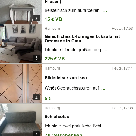
Fliesen)
Beistelltisch zum aufarbeiten.
...
3
15 € VB
Hamburg
Heute, 17:53
Gemütliches L-förmiges Ecksofa mit
Ottomane in Grau
Ich biete hier ein großes, beq
...
5
225 € VB
Hamburg
Heute, 17:44
Bilderleiste von Ikea
Weißt Gebrauchsspuren auf
...
4
5 €
Hamburg
Heute, 17:38
Schlafsofas
Ich biete zwei praktische Schl
...
2
Zu Verschenken