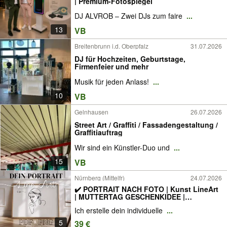
| Premium-Fotospiegel
DJ ALVROB – Zwei DJs zum faire
...
13
VB
Breitenbrunn i.d. Oberpfalz
31.07.2026
DJ für Hochzeiten, Geburtstage,
Firmenfeier und mehr
Musik für jeden Anlass!
...
10
VB
Gelnhausen
26.07.2026
Street Art / Graffiti / Fassadengestaltung /
Graffitiauftrag
Wir sind ein Künstler-Duo und
...
15
VB
Nürnberg (Mittelfr)
24.07.2026
✔️ PORTRAIT NACH FOTO | Kunst LineArt
| MUTTERTAG GESCHENKIDEE |
GESCHENK für VALENTINSTAG,
Ich erstelle dein individuelle
...
GEBURTSTAG, HOCHZEIT, VERLOBUNG,
GEBURT, TAUFE, KONFIRMATION,
5
39 €