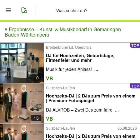
Start
8 Ergebnisse –
Kunst- & Musikbedarf in Gomaringen -
Baden-Württemberg
Merkliste
Breitenbrunn i.d. Oberpfalz
DJ für Hochzeiten, Geburtstage,
Nachrichten
Firmenfeier und mehr
Musik für jeden Anlass!
...
Anzeige aufgeben
10
VB
Sulzbach-Laufen
Hochzeits-DJ | 2 DJs zum Preis von einem
| Premium-Fotospiegel
DJ ALVROB – Zwei DJs zum faire
...
13
VB
Sulzbach-Laufen
05.08.2026
Hochzeits-DJ | 2 DJs zum Preis von einem