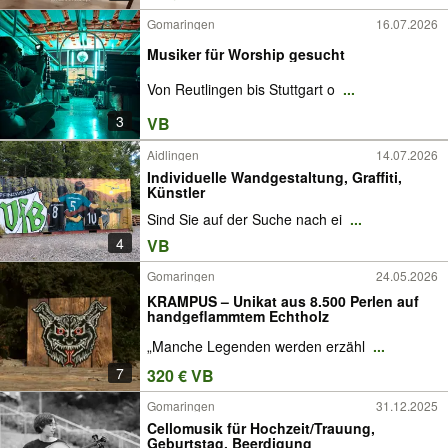
KOMMUNION, | professionelle PORTRÄT
MALEREI
Gomaringen
16.07.2026
Musiker für Worship gesucht
Von Reutlingen bis Stuttgart o
...
3
VB
Aidlingen
14.07.2026
Individuelle Wandgestaltung, Graffiti,
Künstler
Sind Sie auf der Suche nach ei
...
4
VB
Gomaringen
24.05.2026
KRAMPUS – Unikat aus 8.500 Perlen auf
handgeflammtem Echtholz
„Manche Legenden werden erzähl
...
7
320 € VB
Gomaringen
31.12.2025
Cellomusik für Hochzeit/Trauung,
Geburtstag, Beerdigung