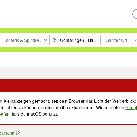
Esoterik & Spirituelles
Ganzer Ort
ken um zu suchen, oder Vorschläge mit den Pfeiltasten nach oben/unt
PLZ oder Ort eingeben. Eingabetaste drücke
Suche im Umkreis 
tronik
Familie, Kind & Baby
Haustiere
Freizeit, Hobby & Nachbarschaft
f Kleinanzeigen gemacht, seit dein Browser das Licht der Welt erblickt 
i nutzen zu können, solltest du ihn aktualisieren. Wir empfehlen
Goog
Safari
, falls du macOS benutzt.
barschaft