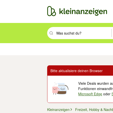
Suchbegriff eingeben. Eingabetaste drüc
Immobilien
Mode & Beauty
Auto, Rad & Boot
Haus & Garten
Jobs
Elek
Bitte aktualisiere deinen Browser
Viele Deals wurden au
Funktionen einwandfre
Microsoft Edge
oder
Kleinanzeigen
Freizeit, Hobby & Nach