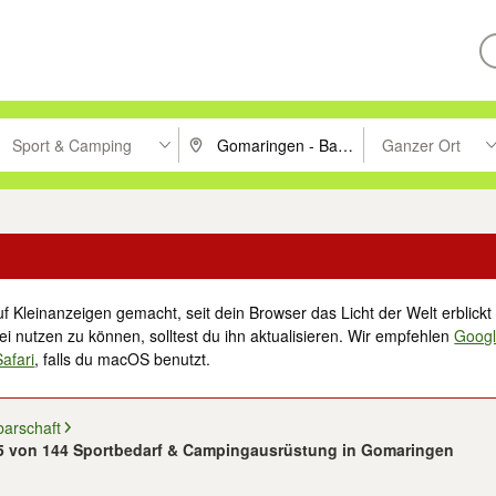
Sport & Camping
Ganzer Ort
ken um zu suchen, oder Vorschläge mit den Pfeiltasten nach oben/unt
PLZ oder Ort eingeben. Eingabetaste drücke
Suche im Umkreis 
f Kleinanzeigen gemacht, seit dein Browser das Licht der Welt erblickt 
i nutzen zu können, solltest du ihn aktualisieren. Wir empfehlen
Goog
Safari
, falls du macOS benutzt.
barschaft
25 von 144 Sportbedarf & Campingausrüstung in Gomaringen