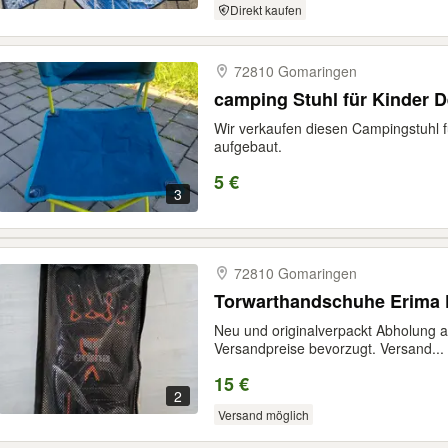
Direkt kaufen
72810 Gomaringen
camping Stuhl für Kinder 
Wir verkaufen diesen Campingstuhl für
aufgebaut.
5 €
3
72810 Gomaringen
Torwarthandschuhe Erima 
Neu und originalverpackt Abholung 
Versandpreise bevorzugt. Versand...
15 €
2
Versand möglich