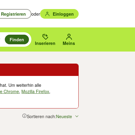
Registrieren
oder
Einloggen
Finden
en durchsuchen und mit Eingabetaste auswählen.
n um zu suchen, oder Vorschläge mit den Pfeiltasten nach oben/unten
des gewählten Orts oder PLZ.
Inserieren
Meins
hat. Um weiterhin alle
le Chrome
,
Mozilla Firefox
,
Sortieren nach:
Neueste