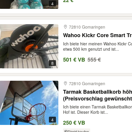
22 €
4
72810 Gomaringen
Wahoo Kickr Core Smart Tr
Ich biete hier meinen Wahoo Kickr C
etwa 500 km genutzt und ist...
501 € VB
555 €
8
72810 Gomaringen
Tarmak Basketballkorb höh
(Preisvorschlag gewünscht
Ich biete einen Tarmak Basketballkor
Hof ist. Dieser Korb ist...
4
250 € VB
Direkt kaufen