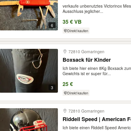
verkaufe unbenutztes Victorinox Mess
Ausschluss jeglicher...
35 € VB
6
Direkt kaufen
72810 Gomaringen
Boxsack für Kinder
Ich biete hier einen 8Kg Boxsack zu
Gewichts ist er super für...
25 €
3
Direkt kaufen
72810 Gomaringen
Riddell Speed | American F
Ich biete einen Riddell Speed Ameri