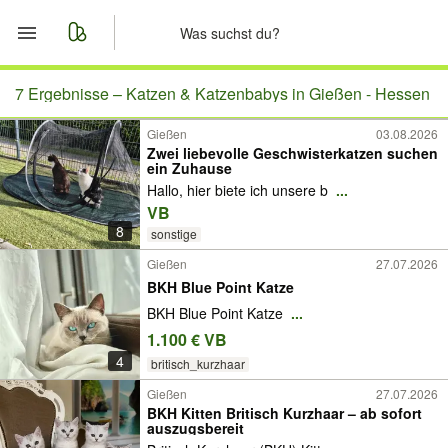
Start
7 Ergebnisse –
Katzen & Katzenbabys in Gießen - Hessen
Gießen
03.08.2026
Merkliste
Zwei liebevolle Geschwisterkatzen suchen
ein Zuhause
Nachrichten
Hallo, hier biete ich unsere b
...
VB
8
Anzeige aufgeben
sonstige
Gießen
27.07.2026
BKH Blue Point Katze
BKH Blue Point Katze
...
1.100 € VB
4
britisch_kurzhaar
Gießen
27.07.2026
BKH Kitten Britisch Kurzhaar – ab sofort
auszugsbereit