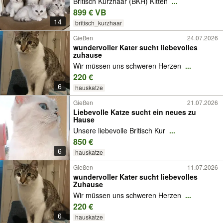
Britisch Kurzhaar (BKH) Kitten
...
899 € VB
14
britisch_kurzhaar
Gießen
24.07.2026
wundervoller Kater sucht liebevolles
zuhause
Wir müssen uns schweren Herzen
...
220 €
6
hauskatze
Gießen
21.07.2026
Liebevolle Katze sucht ein neues zu
Hause
Unsere liebevolle Britisch Kur
...
850 €
6
hauskatze
Gießen
11.07.2026
wundervoller Kater sucht liebevolles
Zuhause
Wir müssen uns schweren Herzen
...
220 €
6
hauskatze