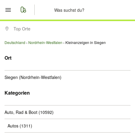
Start
Top Orte
Merkliste
Deutschland
Nordrhein-Westfalen
Kleinanzeigen in Siegen
Nachrichten
Ort
Anzeige aufgeben
Siegen
(Nordrhein-Westfalen)
Kategorien
Auto, Rad & Boot
(10592)
Autos
(1311)