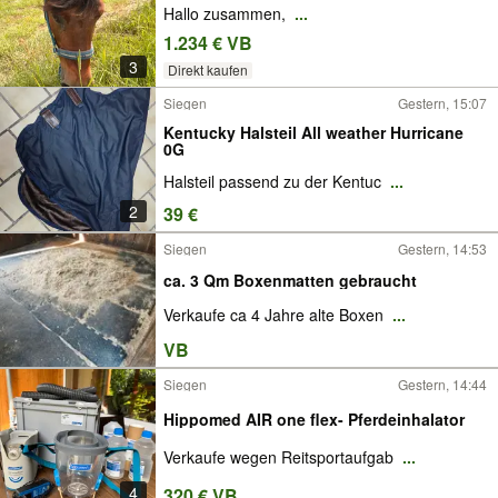
Hallo zusammen,
...
1.234 € VB
3
Direkt kaufen
Siegen
Gestern, 15:07
Kentucky Halsteil All weather Hurricane
0G
Halsteil passend zu der Kentuc
...
2
39 €
Siegen
Gestern, 14:53
ca. 3 Qm Boxenmatten gebraucht
Verkaufe ca 4 Jahre alte Boxen
...
VB
Siegen
Gestern, 14:44
Hippomed AIR one flex- Pferdeinhalator
Verkaufe wegen Reitsportaufgab
...
4
320 € VB