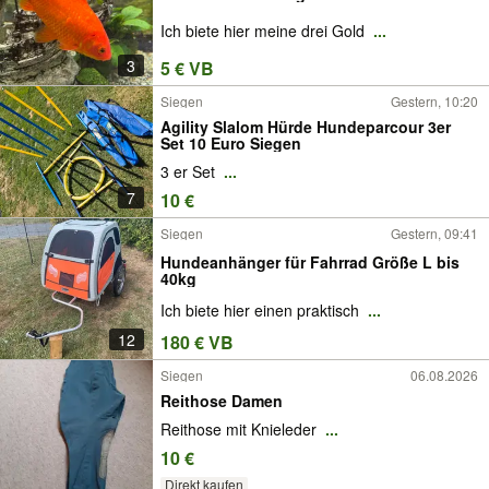
Ich biete hier meine drei Gold
...
3
5 € VB
Siegen
Gestern, 10:20
Agility Slalom Hürde Hundeparcour 3er
Set 10 Euro Siegen
3 er Set
...
7
10 €
Siegen
Gestern, 09:41
Hundeanhänger für Fahrrad Größe L bis
40kg
Ich biete hier einen praktisch
...
12
180 € VB
Siegen
06.08.2026
Reithose Damen
Reithose mit Knieleder
...
10 €
Direkt kaufen