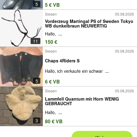
5
5 € VB
Siegen
05.08.2026
Vorderzeug Martingal PS of Sweden Tokyo
WB dunkelbraun NEUWERTIG
Hallo,
...
11
150 €
Siegen
05.08.2026
Chaps 4Riders S
Hallo, ich verkaufe ein schwar
...
5
6 € VB
Siegen
05.08.2026
Lammfell Quantum mit Horn WENIG
GEBRAUCHT
Hallo,
...
3
80 € VB