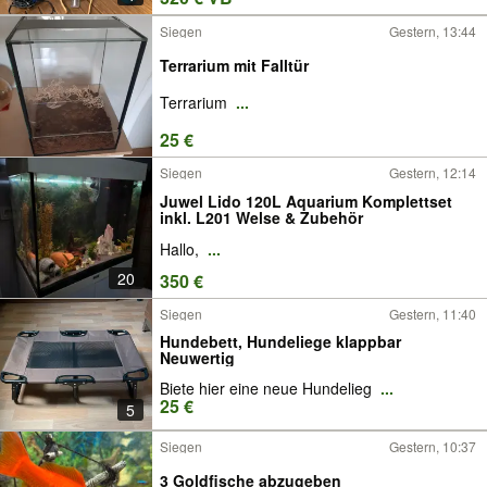
Siegen
Gestern, 13:44
Terrarium mit Falltür
Terrarium
...
25 €
Siegen
Gestern, 12:14
Juwel Lido 120L Aquarium Komplettset
inkl. L201 Welse & Zubehör
Hallo,
...
20
350 €
Siegen
Gestern, 11:40
Hundebett, Hundeliege klappbar
Neuwertig
Biete hier eine neue Hundelieg
...
25 €
5
Siegen
Gestern, 10:37
3 Goldfische abzugeben