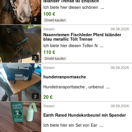
Isländer Trense Isi Englisch
Ich biete hier diesen schönen
...
100 €
3
Direkt kaufen
Siegen
06.08.2026
Nasenriemen Fischleder Pferd Isländer
blau metallic Tölt Trense
Ich biete hier diesen Tollen N
...
110 €
3
Direkt kaufen
Siegen
06.08.2026
hundetranporttasche
Hundetransporttasche , unbenut
...
2
20 €
Siegen
06.08.2026
Earth Rated Hundekotbeutel mit Spender
Ich biete hier ein Set von Ear
...