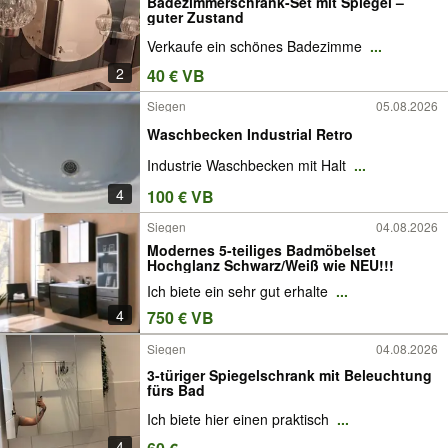
Badezimmerschrank-Set mit Spiegel –
guter Zustand
Verkaufe ein schönes Badezimme
...
2
40 € VB
Siegen
05.08.2026
Waschbecken Industrial Retro
Industrie Waschbecken mit Halt
...
4
100 € VB
Siegen
04.08.2026
Modernes 5-teiliges Badmöbelset
Hochglanz Schwarz/Weiß wie NEU!!!
Ich biete ein sehr gut erhalte
...
4
750 € VB
Siegen
04.08.2026
3-türiger Spiegelschrank mit Beleuchtung
fürs Bad
Ich biete hier einen praktisch
...
4