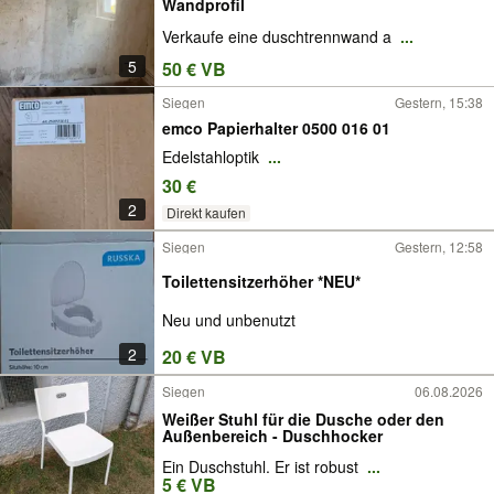
Wandprofil
Verkaufe eine duschtrennwand a
...
5
50 € VB
Siegen
Gestern, 15:38
emco Papierhalter 0500 016 01
Edelstahloptik
...
30 €
2
Direkt kaufen
Siegen
Gestern, 12:58
Toilettensitzerhöher *NEU*
Neu und unbenutzt
2
20 € VB
Siegen
06.08.2026
Weißer Stuhl für die Dusche oder den
Außenbereich - Duschhocker
Ein Duschstuhl. Er ist robust
...
5 € VB