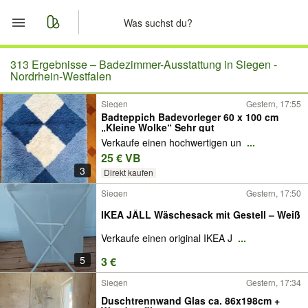
Start
313 Ergebnisse –
Badezimmer-Ausstattung in Siegen -
Nordrhein-Westfalen
Merkliste
Siegen
Gestern, 17:55
Badteppich Badevorleger 60 x 100 cm
„Kleine Wolke“ Sehr gut
Nachrichten
Verkaufe einen hochwertigen un
...
25 € VB
Anzeige aufgeben
3
Direkt kaufen
Siegen
Gestern, 17:50
IKEA JÄLL Wäschesack mit Gestell – Weiß
Verkaufe einen original IKEA J
...
5
3 €
Siegen
Gestern, 17:34
Duschtrennwand Glas ca. 86x198cm +