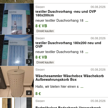
Siegen
06.08.2026
textiler Duschvorhang -neu und OVP
180x200cm
neuer textiler Duschvorhang 18
...
8 € VB
3
Direkt kaufen
Siegen
06.08.2026
textiler Duschvorhang 180x200 neu und
OVP
neuer textiler Duschvorhang 18
...
8 € VB
3
Direkt kaufen
Siegen
05.08.2026
Wäschesammler Wäschebox Wäschekorb
Aufbewahrungskorb Box
Hallo, wir bieten hier einen s
...
4
8 €
Siegen
05.08.2026
Badmöbelset Badschrank Unterschrank