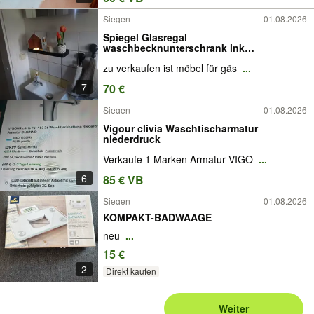
Siegen
01.08.2026
Spiegel Glasregal
waschbecknunterschrank ink
waschbecken gäste WC
zu verkaufen ist möbel für gäs
...
7
70 €
Siegen
01.08.2026
Vigour clivia Waschtischarmatur
niederdruck
Verkaufe 1 Marken Armatur VIGO
...
6
85 € VB
Siegen
01.08.2026
KOMPAKT-BADWAAGE
neu
...
15 €
2
Direkt kaufen
Weiter