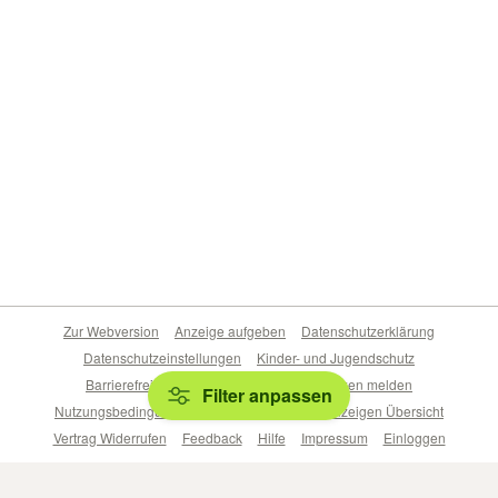
Zur Webversion
Anzeige aufgeben
Datenschutzerklärung
Datenschutzeinstellungen
Kinder- und Jugendschutz
Barrierefreiheitserklärung
Sicherheitslücken melden
Filter anpassen
Nutzungsbedingungen
Beliebte Suchen
Anzeigen Übersicht
Vertrag Widerrufen
Feedback
Hilfe
Impressum
Einloggen