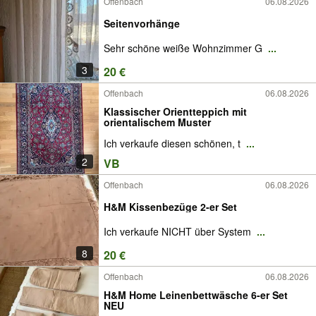
Offenbach
06.08.2026
Seitenvorhänge
Sehr schöne weiße Wohnzimmer G
...
3
20 €
Offenbach
06.08.2026
Klassischer Orientteppich mit
orientalischem Muster
Ich verkaufe diesen schönen, t
...
2
VB
Offenbach
06.08.2026
H&M Kissenbezüge 2-er Set
Ich verkaufe NICHT über System
...
8
20 €
Offenbach
06.08.2026
H&M Home Leinenbettwäsche 6-er Set
NEU