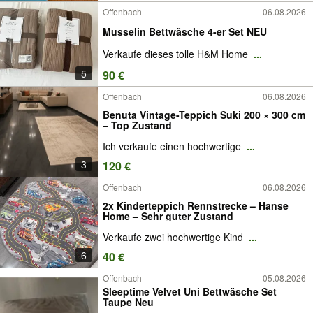
Offenbach
06.08.2026
Musselin Bettwäsche 4-er Set NEU
Verkaufe dieses tolle H&M Home
...
5
90 €
Offenbach
06.08.2026
Benuta Vintage-Teppich Suki 200 × 300 cm
– Top Zustand
Ich verkaufe einen hochwertige
...
3
120 €
Offenbach
06.08.2026
2x Kinderteppich Rennstrecke – Hanse
Home – Sehr guter Zustand
Verkaufe zwei hochwertige Kind
...
6
40 €
Offenbach
05.08.2026
Sleeptime Velvet Uni Bettwäsche Set
Taupe Neu