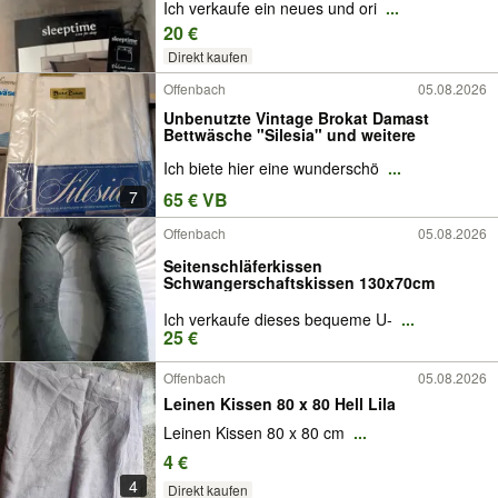
Ich verkaufe ein neues und ori
...
20 €
Direkt kaufen
Offenbach
05.08.2026
Unbenutzte Vintage Brokat Damast
Bettwäsche "Silesia" und weitere
Ich biete hier eine wunderschö
...
7
65 € VB
Offenbach
05.08.2026
Seitenschläferkissen
Schwangerschaftskissen 130x70cm
Ich verkaufe dieses bequeme U-
...
25 €
Offenbach
05.08.2026
Leinen Kissen 80 x 80 Hell Lila
Leinen Kissen 80 x 80 cm
...
4 €
4
Direkt kaufen