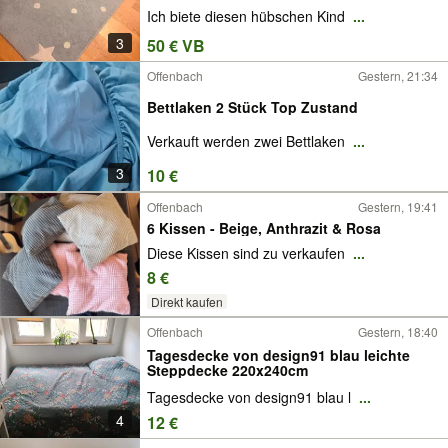
Ich biete diesen hübschen Kind
...
3
50 € VB
Offenbach
Gestern, 21:34
Bettlaken 2 Stück Top Zustand
Verkauft werden zwei Bettlaken
...
3
10 €
Offenbach
Gestern, 19:41
6 Kissen - Beige, Anthrazit & Rosa
Diese Kissen sind zu verkaufen
...
8 €
Direkt kaufen
Offenbach
Gestern, 18:40
Tagesdecke von design91 blau leichte
Steppdecke 220x240cm
Tagesdecke von design91 blau l
...
4
12 €