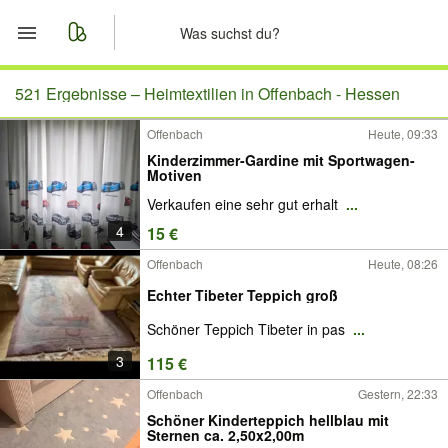
Start
521 Ergebnisse –
Heimtextilien in Offenbach - Hessen
Offenbach
Heute, 09:33
Merkliste
Kinderzimmer-Gardine mit Sportwagen-
Motiven
Nachrichten
Verkaufen eine sehr gut erhalt
...
4
15 €
Anzeige aufgeben
Offenbach
Heute, 08:26
Echter Tibeter Teppich groß
Schöner Teppich Tibeter in pas
...
3
115 €
Offenbach
Gestern, 22:33
Schöner Kinderteppich hellblau mit
Sternen ca. 2,50x2,00m