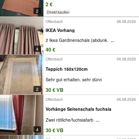
2 €
2
Direkt kaufen
Offenbach
06.08.2026
IKEA Vorhang
2 Ikea Gardinenschals (abdunk.
...
4
40 €
Offenbach
06.08.2026
Teppich 160x120cm
Sehr gut erhalten. sehr dünn
2
30 € VB
Offenbach
06.08.2026
Vorhänge Seitenschals fuchsia
Zwei rötliche/fuchsiafarb
...
4
30 € VB