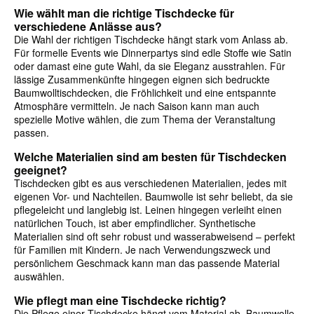
Wie wählt man die richtige Tischdecke für
verschiedene Anlässe aus?
Die Wahl der richtigen Tischdecke hängt stark vom Anlass ab.
Für formelle Events wie Dinnerpartys sind edle Stoffe wie Satin
oder damast eine gute Wahl, da sie Eleganz ausstrahlen. Für
lässige Zusammenkünfte hingegen eignen sich bedruckte
Baumwolltischdecken, die Fröhlichkeit und eine entspannte
Atmosphäre vermitteln. Je nach Saison kann man auch
spezielle Motive wählen, die zum Thema der Veranstaltung
passen.
Welche Materialien sind am besten für Tischdecken
geeignet?
Tischdecken gibt es aus verschiedenen Materialien, jedes mit
eigenen Vor- und Nachteilen. Baumwolle ist sehr beliebt, da sie
pflegeleicht und langlebig ist. Leinen hingegen verleiht einen
natürlichen Touch, ist aber empfindlicher. Synthetische
Materialien sind oft sehr robust und wasserabweisend – perfekt
für Familien mit Kindern. Je nach Verwendungszweck und
persönlichem Geschmack kann man das passende Material
auswählen.
Wie pflegt man eine Tischdecke richtig?
Die Pflege einer Tischdecke hängt vom Material ab. Baumwolle