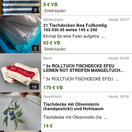
9 € VB
2
Direkt kaufen
Wölfersheim
Heute, 09:07
21 Tischdecken Ikea Fullkomlig
103.430.45 weiss 145 x 240
Einmal für eine Feier aufgetra
...
63 € VB
2
Direkt kaufen
Berlin
Heute, 09:06
* 3x ROLLTUCH TISCHDECKE EFEU
LEINEN ROT STREIFEN MANGELTUCH
ALT
* 3x ROLLTUCH TISCHDECKE EFEU
...
16
179 € VB
Geesthacht
Heute, 09:06
Tischdecke mit Olivenmotiv
(handgestickt) und Hohlsaum
Tischdecke mit Olivenmotiv (ha
...
14 €