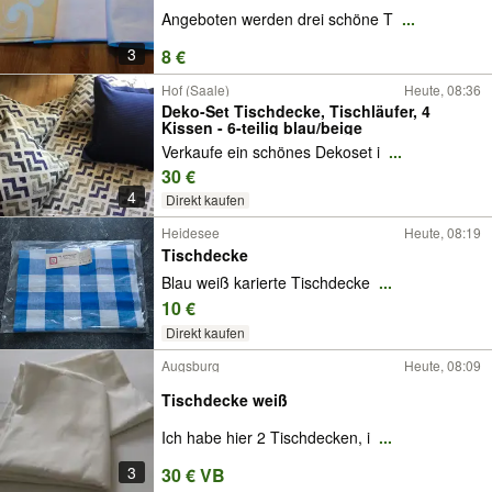
Angeboten werden drei schöne T
...
3
8 €
Hof (Saale)
Heute, 08:36
Deko-Set Tischdecke, Tischläufer, 4
Kissen - 6-teilig blau/beige
Verkaufe ein schönes Dekoset i
...
30 €
4
Direkt kaufen
Heidesee
Heute, 08:19
Tischdecke
Blau weiß karierte Tischdecke
...
10 €
Direkt kaufen
Augsburg
Heute, 08:09
Tischdecke weiß
Ich habe hier 2 Tischdecken, i
...
3
30 € VB