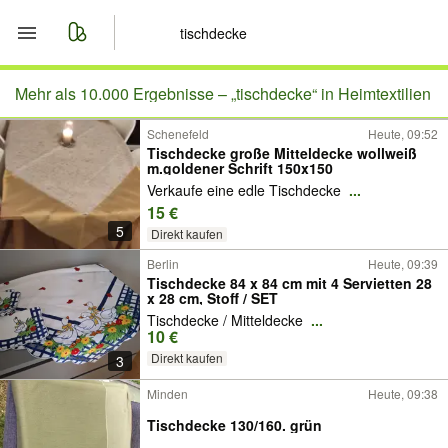
Start
Mehr als 10.000 Ergebnisse –
„tischdecke“ in Heimtextilien
Schenefeld
Heute, 09:52
Merkliste
Tischdecke große Mitteldecke wollweiß
m.goldener Schrift 150x150
Nachrichten
Verkaufe eine edle Tischdecke
...
15 €
5
Anzeige aufgeben
Direkt kaufen
Berlin
Heute, 09:39
Tischdecke 84 x 84 cm mit 4 Servietten 28
x 28 cm, Stoff / SET
Tischdecke / Mitteldecke
...
10 €
Direkt kaufen
3
Minden
Heute, 09:38
Tischdecke 130/160. grün