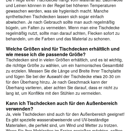
und Leinen können in der Regel bei höheren Temperaturen
gewaschen werden, was sie hygienisch macht. Manche
synthetischen Tischdecken lassen sich sogar einfach
abwischen. Je nach Gebrauch sollte man auch regelmäßig
bügeln, um Falten zu vermeiden. Wenn man eine Tischdecke
regelmäßig nutzt, sollte man darauf achten, Flecken sofort zu
behandeln, um die Farben und das Material zu schonen.
Welche Größen sind für Tischdecken erhältlich und
wie messe ich die passende Größe?
Tischdecken sind in vielen Größen erhältlich, und es ist wichtig,
die richtige Größe zu wählen, um ein harmonisches Gesamtbild
zu erzielen. Messen Sie die Länge und Breite Ihrer Tischplatte
und fügen Sie bei der Auswahl der Tischdecke etwa 20-30 cm
für den Überhang hinzu. Je nach Geschmack kann der
Überhang variieren, aber achten Sie darauf, dass er nicht zu
lang ist, um Konflikte mit den Stühlen zu vermeiden.
Kann ich Tischdecken auch für den Außenbereich
verwenden?
Ja, viele Tischdecken sind auch für den Außenbereich geeignet!
Es gibt spezielle wasserabweisende und UV-beständige
Materialien, die perfekt sind, um Wind und Wetter zu trotzen.
Wenn Sie Ihre Mahlzeiten im Freien genießen möchten, sollten