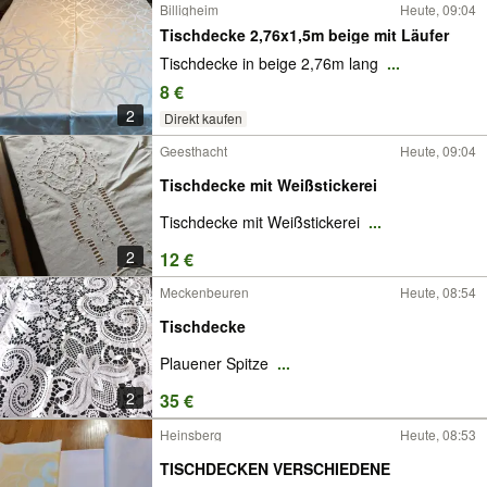
Billigheim
Heute, 09:04
Tischdecke 2,76x1,5m beige mit Läufer
Tischdecke in beige 2,76m lang
...
8 €
2
Direkt kaufen
Geesthacht
Heute, 09:04
Tischdecke mit Weißstickerei
Tischdecke mit Weißstickerei
...
2
12 €
Meckenbeuren
Heute, 08:54
Tischdecke
Plauener Spitze
...
2
35 €
Heinsberg
Heute, 08:53
TISCHDECKEN VERSCHIEDENE