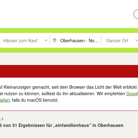
Häuser zum Kauf
Ganzer Ort
ken um zu suchen, oder Vorschläge mit den Pfeiltasten nach oben/unt
PLZ oder Ort eingeben. Eingabetaste drücke
Suche im Umkreis 
f Kleinanzeigen gemacht, seit dein Browser das Licht der Welt erblickt 
i nutzen zu können, solltest du ihn aktualisieren. Wir empfehlen
Goog
Safari
, falls du macOS benutzt.
n
25 von 51 Ergebnissen für „einfamilienhaus“ in Oberhausen