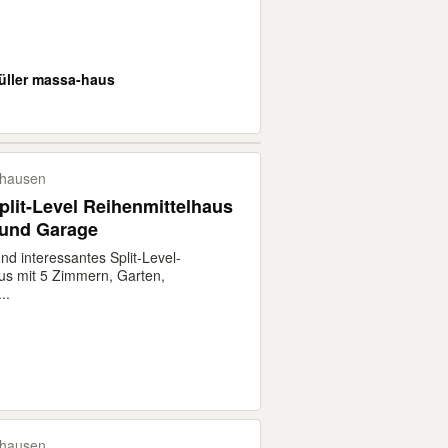
üller massa-haus
hausen
Split-Level Reihenmittelhaus
 und Garage
d interessantes Split-Level-
us mit 5 Zimmern, Garten,
..
hausen