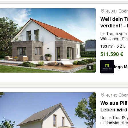
46047 Ober
Weil dein 
verdient! -
Ihr Traum vom 
Wünschen! Dies
133 m² · 5 Zi.
511.590 €
Ingo M
9
46145 Ober
Wo aus Plä
Leben wird!
Unser TrendStyl
mit individuell