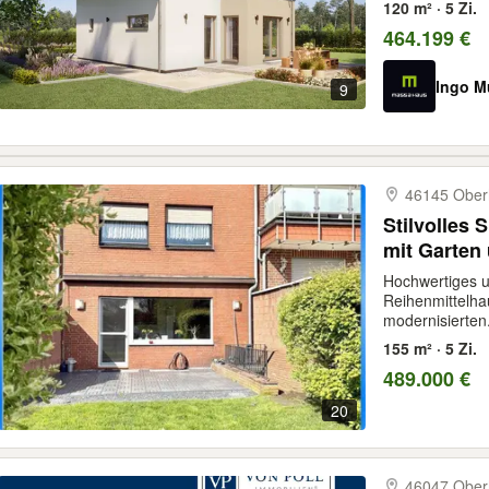
120 m² · 5 Zi.
464.199 €
Ingo M
9
46145 Ober
Stilvolles 
mit Garten
Hochwertiges un
Reihenmittelha
modernisierten.
155 m² · 5 Zi.
489.000 €
20
46047 Ober