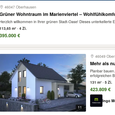
46047 Oberhausen
Grüner Wohntraum im Marienviertel – Wohlfühlkomfor
Herzlich willkommen in Ihrer grünen Stadt-Oase! Dieses unterkellerte 
113,65 m² · 4 Zi.
395.000 €
46049 Ober
Mehr als nu
Planbar bauen. 
erfolgreichen B
131 m² · 5 Zi.
423.809 €
Ingo M
11