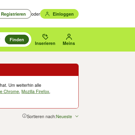
Registrieren
oder
Einloggen
Finden
en durchsuchen und mit Eingabetaste auswählen.
n um zu suchen, oder Vorschläge mit den Pfeiltasten nach oben/unten
des gewählten Orts oder PLZ.
Inserieren
Meins
hat. Um weiterhin alle
le Chrome
,
Mozilla Firefox
,
Sortieren nach:
Neueste