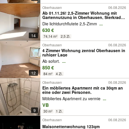
Oberhausen
06.08.2026
Ab 01.11.26! 2,5-Zimmer Wohnung mit
Gartennutzung in Oberhausen, Sterkrade-
Mitte
Die lichtdurchflutete 2,5-Zimm
...
630 €
14
74,14 m²
2,5 Zi.
Oberhausen
06.08.2026
4 Zimmer Wohnung zentral Oberhausen in
ruhiger Lage
Ab sofort.
...
850 €
12
84 m²
4 Zi.
Oberhausen
06.08.2026
Ein möbliertes Apartment mit ca 30qm an
eine oder zwei Personen.
Möbliertes Apartment zu vermie
...
VB
9
30 m²
1 Zi.
Oberhausen
06.08.2026
Maisonettenwohnung 123qm