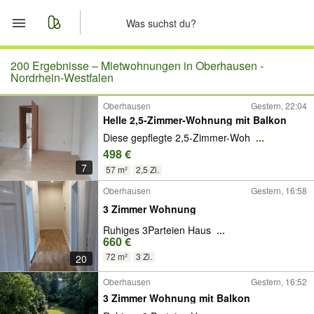
Start
200 Ergebnisse –
Mietwohnungen in Oberhausen -
Nordrhein-Westfalen
Merkliste
Oberhausen
Gestern, 22:04
Helle 2,5-Zimmer-Wohnung mit Balkon
Nachrichten
Diese gepflegte 2,5-Zimmer-Woh
...
498 €
Anzeige aufgeben
7
57 m²
2,5 Zi.
Oberhausen
Gestern, 16:58
3 Zimmer Wohnung
Ruhiges 3Parteien Haus
...
660 €
72 m²
3 Zi.
20
Oberhausen
Gestern, 16:52
3 Zimmer Wohnung mit Balkon