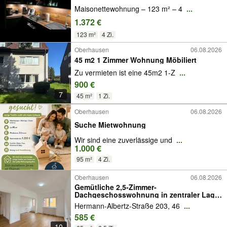
Maisonettewohnung – 123 m² – 4
...
1.372 €
123 m²
4 Zi.
Oberhausen
06.08.2026
45 m2 1 Zimmer Wohnung Möbiliert
Zu vermieten ist eine 45m2 1-Z
...
900 €
7
45 m²
1 Zi.
Oberhausen
06.08.2026
Suche Mietwohnung
Wir sind eine zuverlässige und
...
1.000 €
95 m²
4 Zi.
Oberhausen
06.08.2026
Gemütliche 2,5-Zimmer-
Dachgeschosswohnung in zentraler Lage
von Oberhausen
Hermann-Albertz-Straße 203, 46
...
585 €
10