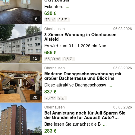
Eckdaten:
...
630 €
8
73 m²
2,5 Zi.
Oberhausen
06.08.2026
3-Zimmer-Wohnung in Oberhausen
Alsfeld
Es wird zum 01.11.2026 ein Nac
...
686 €
12
65,39 m²
3,5 Zi.
Oberhausen
05.08.2026
Moderne Dachgeschosswohnung mit
großer Dachterrasse und Blick ins
Diese attraktive Dachgeschossw
...
837 €
20
76 m²
2 Zi.
Oberhausen
05.08.2026
Bei Anmietung noch für Juli Sparen Sie
die Grundmiete für August! Auto?
Unnötig! Großzügiges, helles Appartment
Bitte lesen Sie zunächst die B
...
mit Balkon in der Innenstadt
283 €