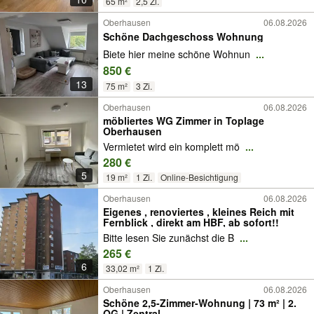
65 m²
2,5 Zi.
Oberhausen
06.08.2026
Schöne Dachgeschoss Wohnung
Biete hier meine schöne Wohnun
...
850 €
13
75 m²
3 Zi.
Oberhausen
06.08.2026
möbliertes WG Zimmer in Toplage
Oberhausen
Vermietet wird ein komplett mö
...
280 €
5
19 m²
1 Zi.
Online-Besichtigung
Oberhausen
06.08.2026
Eigenes , renoviertes , kleines Reich mit
Fernblick , direkt am HBF, ab sofort!!
Bitte lesen Sie zunächst die B
...
265 €
6
33,02 m²
1 Zi.
Oberhausen
06.08.2026
Schöne 2,5-Zimmer-Wohnung | 73 m² | 2.
OG | Zentral