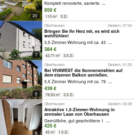
von Sterkrade
Komplett renovierte, sanierte
...
850 €
20
110 m²
3 Zi.
Oberhausen
Gestern, 07:04
Bringen Sie Ihr Herz mit, es wird sich
wohlfühlen!
3,5 Zimmer-Wohnung mit ca. 43
...
384 €
7
42,71 m²
3,5 Zi.
Oberhausen
Gestern, 01:20
Bei VIVAWEST die Sonnenstrahlen auf
dem eigenen Balkon genießen.
3,5 Zimmer Wohnung mit ca. 79
...
439 €
5
78,93 m²
3,5 Zi.
Oberhausen
Gestern, 00:28
Attraktive 1,5-Zimmer-Wohnung in
zentraler Lage von Oberhausen
Gemütliche, gut geschnittene 1
...
425 €
45 m²
1,5 Zi.
9