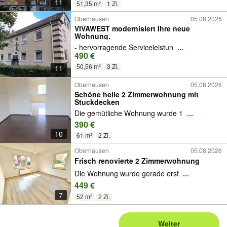
11
51,35 m²
1 Zi.
Oberhausen
05.08.2026
VIVAWEST modernisiert Ihre neue
Wohnung.
- hervorragende Serviceleistun
...
490 €
50,56 m²
3 Zi.
11
Oberhausen
05.08.2026
Schöne helle 2 Zimmerwohnung mit
Stuckdecken
Die gemütliche Wohnung wurde 1
...
390 €
10
61 m²
2 Zi.
Oberhausen
05.08.2026
Frisch renovierte 2 Zimmerwohnung
Die Wohnung wurde gerade erst
...
449 €
7
52 m²
2 Zi.
Weiter