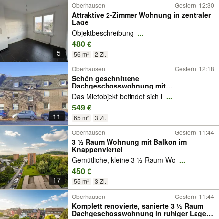
Oberhausen
Gestern, 12:30
Attraktive 2-Zimmer Wohnung in zentraler
Lage
Objektbeschreibung
...
480 €
5
56 m²
2 Zi.
Oberhausen
Gestern, 12:18
Schön geschnittene
Dachgeschosswohnung mit
Holzdielenboden und Tapeten
Das Mietobjekt befindet sich i
...
549 €
11
65 m²
3 Zi.
Oberhausen
Gestern, 11:44
3 ½ Raum Wohnung mit Balkon im
Knappenviertel
Gemütliche, kleine 3 ½ Raum Wo
...
450 €
17
55 m²
3 Zi.
Oberhausen
Gestern, 11:44
Komplett renovierte, sanierte 3 ½ Raum
Dachgeschosswohnung in ruhiger Lage