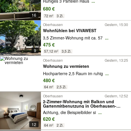
Ruhiges 3 Parteien Haus
...
680 €
16
72 m²
3 Zi.
Oberhausen
Gestern, 15:30
Wohnfühlen bei VIVAWEST
3,5 Zimmer-Wohnung mit ca. 57
...
475 €
9
57,12 m²
3,5 Zi.
Oberhausen
Gestern, 13:25
Wohnung zu vermieten
Hochparterre 2,5 Raum im ruhig
...
480 €
64 m²
2,5 Zi.
Oberhausen
Gestern, 12:52
2-Zimmer-Wohnung mit Balkon und
Gartenmitbenutzung in Oberhausen-
Stadtmitte
Achtung, die Beispielbilder si
...
620 €
12
64 m²
2 Zi.