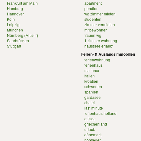
Frankfurt am Main
apartment
Hamburg
pendler
Hannover
wg zimmer mieten
Köln
studenten
Leipzig
zimmer vermieten
München
mitbewohner
Nürnberg (Mittelfr)
frauen wg
Saarbrücken
1 zimmer wohnung
Stuttgart
haustiere erlaubt
Ferien- & Auslandsimmobilien
ferienwohnung
ferienhaus
mallorca
italien
kroatien
schweden
spanien
gardasee
chalet
last minute
ferienhaus holland
ostsee
griechenland
urlaub
dänemark
norwegen