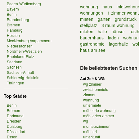
Baden-Württemberg
wohnung
haus
mietwohnu
Bayern
wohnungen
1 zimmer wohn
Berlin
mieten
garten
grundstück
Brandenburg
Bremen
stellplatz
3 raum wohnung
Hamburg
mieten
halle
häuser
rest
Hessen
bauernhaus
laden
wohnun
Mecklenburg-Vorpommern
gastronomie
lagerhalle
wo
Niedersachsen
haus am see
Nordrhein-Westfalen
Rheinland-Pfalz
Saarland
Sachsen
Die beliebtesten Suchen 
Sachsen-Anhalt
Schleswig-Holstein
Auf Zeit & WG
Thüringen
wg zimmer
zwischenmiete
zimmer
Top Städte
wohnung
Berlin
untermiete
Bremen
möblierte wohnung
Dortmund
möbliertes zimmer
Dresden
wg
Duisburg
monteurzimmer
Düsseldorf
möbliert
Essen
unterkunft