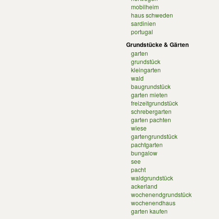
mobilheim
haus schweden
sardinien
portugal
Grundstücke & Gärten
garten
grundstück
kleingarten
wald
baugrundstück
garten mieten
freizeitgrundstück
schrebergarten
garten pachten
wiese
gartengrundstück
pachtgarten
bungalow
see
pacht
waldgrundstück
ackerland
wochenendgrundstück
wochenendhaus
garten kaufen