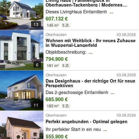
Living Haus | Familienglück in
Oberhausen-Tackenberg | Modernes
Einfamilienhaus | KfW 40 & QNG
Dieses LivingHaus Einfamilienh
...
607.132 €
13
145 m²
5 Zi.
Oberhausen
03.08.2026
Wohnen mit Weitblick - Ihr neues Zuhause
in Wuppertal-Langerfeld
Objektbeschreibung:
...
794.900 €
6
181 m²
5 Zi.
Oberhausen
03.08.2026
Das Designhaus - der richtige Ort für neue
Perspektiven
Das 2-geschossige Einfamilienh
...
685.900 €
11
183 m²
5 Zi.
Oberhausen
03.08.2026
Perfekt angebunden - Optimal gelegen
Ihr perfekter Start in ein neu
...
555.900 €