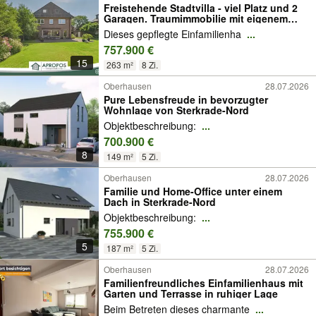
Freistehende Stadtvilla - viel Platz und 2
Garagen. Traumimmobilie mit eigenem
XXL Homeoffice
Dieses gepflegte Einfamilienha
...
757.900 €
15
263 m²
8 Zi.
Oberhausen
28.07.2026
Pure Lebensfreude in bevorzugter
Wohnlage von Sterkrade-Nord
Objektbeschreibung:
...
700.900 €
8
149 m²
5 Zi.
Oberhausen
28.07.2026
Familie und Home-Office unter einem
Dach in Sterkrade-Nord
Objektbeschreibung:
...
755.900 €
5
187 m²
5 Zi.
Oberhausen
28.07.2026
Familienfreundliches Einfamilienhaus mit
Garten und Terrasse in ruhiger Lage
Beim Betreten dieses charmante
...