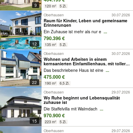
9
120 m²
5 Zi.
Oberhausen
30.07.2026
Raum für Kinder, Leben und gemeinsame
Erinnerungen
Ein Zuhause ist mehr als nur e
...
790.396 €
12
135 m²
5 Zi.
Oberhausen
30.07.2026
Wohnen und Arbeiten in einem
kernsanierten Einfamilienhaus, mit toller,
übergroßer Dachterrasse!!!
Das beschriebene Haus ist eine
...
475.000 €
22
190 m²
6,5 Zi.
Oberhausen
29.07.2026
Wo Ruhe beginnt und Lebensqualität
zuhause ist
Die Staffelvilla mit Walmdach
...
970.900 €
15
223 m²
5 Zi.
Oberhausen
29.07.2026