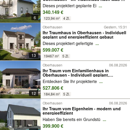
allkauf
Dieses projektiert geplante Ei
...
340.149 €
6
123,94 m²
4 Zi.
Oberhausen
Gestern, 15:31
Ihr Traumhaus in Oberhausen - Individuell
geplant und energieeffizient gebaut
Dieses projektiert gefertigte
...
599.007 €
13
19467 m²
5 Zi.
Oberhausen
06.08.2026
Ihr Traum vom Einfamilienhaus in
Oberhausen - Individuell geplant,
nachhaltig gebaut
Entdecken Sie Ihr projektierte
...
527.806 €
12
184,84 m²
5 Zi.
Oberhausen
06.08.2026
Ihr Traum vom Eigenheim - modern und
energieeffizient
Haben Sie bereits ein Grundstü
...
399.900 €