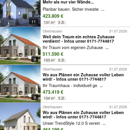
Mehr als nur vier Wände...
Planbar bauen. Sicher investie
...
423.809 €
11
131 m²
5 Zi.
Oberhausen
31.07.2026
Weil dein Traum ein echtes Zuhause
verdient! - Infos unter 0171-7744817
Ihr Traum vom eigenen Zuhause
...
511.590 €
9
133 m²
5 Zi.
Oberhausen
31.07.2026
Wo aus Plänen ein Zuhause voller Leben
wird! - Infos unter 0171-7744817
Ihr Traumhaus - individuell ge
...
473.419 €
9
134 m²
5 Zi.
Oberhausen
31.07.2026
Wo aus Plänen ein Zuhause voller Leben
wird! - Infos unter 0171-7744817
Unser TrendStyle 12.0 S verein
...
464.199 €