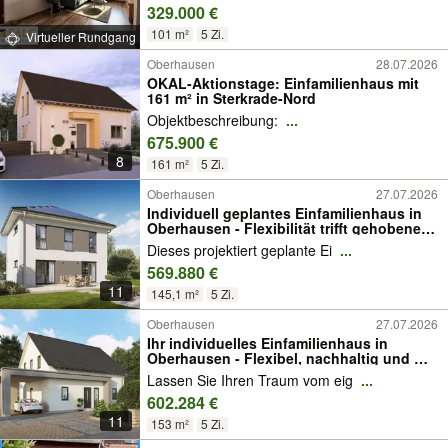
329.000 €
101 m²
5 Zi.
Virtueller Rundgang
Oberhausen
28.07.2026
OKAL-Aktionstage: Einfamilienhaus mit
161 m² in Sterkrade-Nord
Objektbeschreibung:
...
675.900 €
8
161 m²
5 Zi.
Oberhausen
27.07.2026
Individuell geplantes Einfamilienhaus in
Oberhausen - Flexibilität trifft gehobene
Wohnqualität
Dieses projektiert geplante Ei
...
569.880 €
11
145,1 m²
5 Zi.
Oberhausen
27.07.2026
Ihr individuelles Einfamilienhaus in
Oberhausen - Flexibel, nachhaltig und mit
allkauf-Service
Lassen Sie Ihren Traum vom eig
...
602.284 €
11
153 m²
5 Zi.