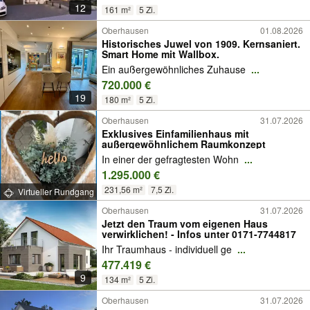
12
161 m²
5 Zi.
Oberhausen
01.08.2026
Historisches Juwel von 1909. Kernsaniert.
Smart Home mit Wallbox.
Ein außergewöhnliches Zuhause
...
720.000 €
19
180 m²
5 Zi.
Oberhausen
31.07.2026
Exklusives Einfamilienhaus mit
außergewöhnlichem Raumkonzept
In einer der gefragtesten Wohn
...
1.295.000 €
231,56 m²
7,5 Zi.
Virtueller Rundgang
Oberhausen
31.07.2026
Jetzt den Traum vom eigenen Haus
verwirklichen! - Infos unter 0171-7744817
Ihr Traumhaus - individuell ge
...
477.419 €
9
134 m²
5 Zi.
Oberhausen
31.07.2026