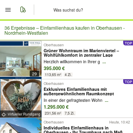
Start
36 Ergebnisse –
Einfamilienhaus kaufen in Oberhausen -
Nordrhein-Westfalen
Merkliste
Oberhausen
Grüner Wohntraum im Marienviertel –
Wohlfühlkomfort in zentraler Lage
Nachrichten
Herzlich willkommen in Ihrer g
...
395.000 €
Anzeige aufgeben
29
113,65 m²
4 Zi.
Oberhausen
Exklusives Einfamilienhaus mit
außergewöhnlichem Raumkonzept
In einer der gefragtesten Wohn
...
1.295.000 €
231,56 m²
7,5 Zi.
Virtueller Rundgang
Oberhausen
Heute, 10:42
Individuelles Einfamilienhaus in
Oberhausen - Ihr Traumhaus nach Maß mit