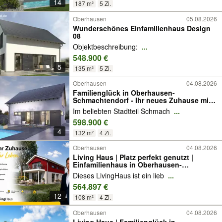
14
187 m²
5 Zi.
Oberhausen
05.08.2026
Wunderschönes Einfamilienhaus Design
08
Objektbeschreibung:
...
548.900 €
5
135 m²
5 Zi.
Oberhausen
04.08.2026
Familienglück in Oberhausen-
Schmachtendorf - Ihr neues Zuhause mit
Freiraum
Im beliebten Stadtteil Schmach
...
598.900 €
4
132 m²
4 Zi.
Oberhausen
04.08.2026
Living Haus | Platz perfekt genutzt |
Einfamilienhaus in Oberhausen-
Tackenberg | KfW 40 & QNG
Dieses LivingHaus ist ein lieb
...
564.897 €
12
108 m²
4 Zi.
Oberhausen
04.08.2026