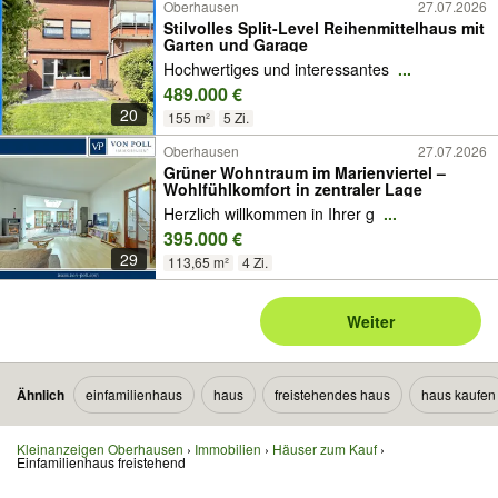
Oberhausen
27.07.2026
Stilvolles Split-Level Reihenmittelhaus mit
Garten und Garage
Hochwertiges und interessantes
...
489.000 €
20
155 m²
5 Zi.
Oberhausen
27.07.2026
Grüner Wohntraum im Marienviertel –
Wohlfühlkomfort in zentraler Lage
Herzlich willkommen in Ihrer g
...
395.000 €
29
113,65 m²
4 Zi.
Weiter
Ähnlich
einfamilienhaus
haus
freistehendes haus
haus kaufen
Kleinanzeigen Oberhausen
Immobilien
Häuser zum Kauf
Einfamilienhaus freistehend