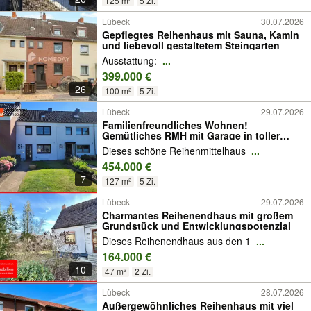
125 m²
5 Zi.
Lübeck
30.07.2026
Gepflegtes Reihenhaus mit Sauna, Kamin
und liebevoll gestaltetem Steingarten
Ausstattung:
...
399.000 €
26
100 m²
5 Zi.
Lübeck
29.07.2026
Familienfreundliches Wohnen!
Gemütliches RMH mit Garage in toller
Lage von Lübeck
Dieses schöne Reihenmittelhaus
...
454.000 €
7
127 m²
5 Zi.
Lübeck
29.07.2026
Charmantes Reihenendhaus mit großem
Grundstück und Entwicklungspotenzial
Dieses Reihenendhaus aus den 1
...
164.000 €
10
47 m²
2 Zi.
Lübeck
28.07.2026
Außergewöhnliches Reihenhaus mit viel