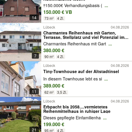
‼️150.000€ Verhandlungsbasis (
...
150.000 € VB
14
73 m²
4 Zi.
Lübeck
04.08.2026
Charmantes Reihenhaus mit Garten,
Terrasse, Stellplatz und viel Potenzial im
Herzen von Travemünde!
Charmantes Reihenhaus mit Gart
...
380.000 €
7
90 m²
4 Zi.
Lübeck
04.08.2026
Tiny-Townhouse auf der Altstadtinsel
In diesem Townhouse lebt es si
...
389.000 €
11
62 m²
3,5 Zi.
Lübeck
04.08.2026
Erbpacht bis 2058....vermietetes
Reihenmittelhaus in ruhiger Lage
Dieses gepflegte Einfamilienha
...
199.000 €
21
95 m²
4 Zi.