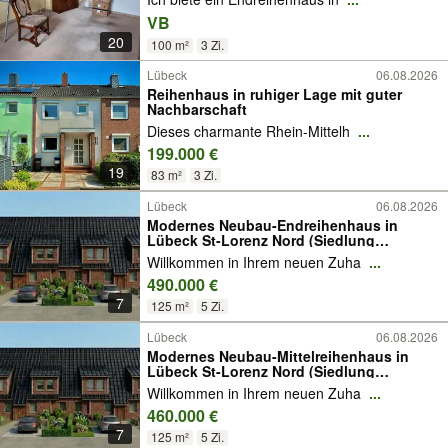
VB
20
100 m²
3 Zi.
Lübeck
06.08.2026
Reihenhaus in ruhiger Lage mit guter
Nachbarschaft
Dieses charmante Rhein-Mittelh
...
199.000 €
19
83 m²
3 Zi.
Lübeck
06.08.2026
Modernes Neubau-Endreihenhaus in
Lübeck St-Lorenz Nord (Siedlung
Dornbreite) - mit Erbbaurecht
Willkommen in Ihrem neuen Zuha
...
490.000 €
7
125 m²
5 Zi.
Lübeck
06.08.2026
Modernes Neubau-Mittelreihenhaus in
Lübeck St-Lorenz Nord (Siedlung
Dornbreite) mit Erbbaurecht
Willkommen in Ihrem neuen Zuha
...
460.000 €
7
125 m²
5 Zi.