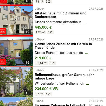
13
73 m²
5 Zi.
Lübeck
27.07.2026
Altstadthaus mit 5 Zimmern und
Dachterrasse
Dieses charmante Altstadthaus
...
445.000 €
19
127 m²
5 Zi.
Lübeck
27.07.2026
Gemütliches Zuhause mit Garten in
Travemünde
Dieses Reihenmittelhaus aus de
...
219.000 €
16
61,14 m²
3 Zi.
Lübeck
26.07.2026
Reihenendhaus, großer Garten, sehr
ruhige Lage
Wir verkaufen unser Reihenendh
...
234.000 € VB
15
87 m²
4 Zi.
Lübeck
26.07.2026
Ihr neues Zuhause in Lübeck-St. Jürgen –