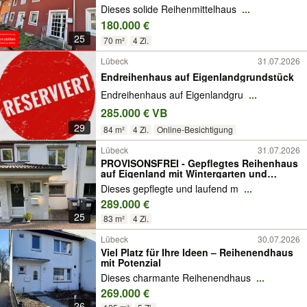
Dieses solide Reihenmittelhaus
...
180.000 €
25
70 m²
4 Zi.
Lübeck
31.07.2026
Endreihenhaus auf Eigenlandgrundstück
Endreihenhaus auf Eigenlandgru
...
285.000 € VB
29
84 m²
4 Zi.
Online-Besichtigung
Lübeck
31.07.2026
PROVISONSFREI - Gepflegtes Reihenhaus
auf Eigenland mit Wintergarten und
Vollkeller
Dieses gepflegte und laufend m
...
289.000 €
25
83 m²
4 Zi.
Lübeck
30.07.2026
Viel Platz für Ihre Ideen – Reihenendhaus
mit Potenzial
Dieses charmante Reihenendhaus
...
269.000 €
26