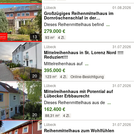
Lübeck
01.08.2026
Großzügiges Reihenmittelhaus im
Dornröschenschlaf in der
Edelsteinsiedlung
Dieses Reihenmittelhaus befind
...
279.000 €
13
93 m²
4 Zi.
Lübeck
31.07.2026
Mittelreihenhaus in St. Lorenz Nord !!!!
Reduziert!!!
Mittelreihenhaus auf
...
395.000 €
20
123 m²
4 Zi.
Online-Besichtigung
Lübeck
31.07.2026
Mittelreihenhaus mit Potential auf
Lübecker Erbbaurecht
Dieses Reihenmittelhaus aus de
...
162.400 €
20
88,31 m²
4 Zi.
Lübeck
31.07.2026
Reihenmittelhaus zum Wohlfühlen