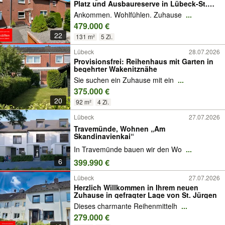
Platz und Ausbaureserve in Lübeck-St.
Lorenz Nord!
Ankommen. Wohlfühlen. Zuhause
...
479.000 €
22
131 m²
5 Zi.
Lübeck
28.07.2026
Provisionsfrei: Reihenhaus mit Garten in
begehrter Wakenitznähe
Sie suchen ein Zuhause mit ein
...
375.000 €
20
92 m²
4 Zi.
Lübeck
27.07.2026
Travemünde, Wohnen „Am
Skandinavienkai“
In Travemünde bauen wir den Wo
...
6
399.990 €
Lübeck
27.07.2026
Herzlich Willkommen in Ihrem neuen
Zuhause in gefragter Lage von St. Jürgen
Dieses charmante Reihenmittelh
...
279.000 €