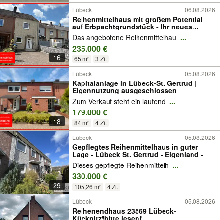
Lübeck
06.08.2026
Reihenmittelhaus mit großem Potential
auf Erbpachtgrundstück - Ihr neues
Zuhause in Lübeck
Das angebotene Reihenmittelhau
...
235.000 €
16
65 m²
3 Zi.
Lübeck
05.08.2026
Kapitalanlage in Lübeck-St. Gertrud |
Eigennutzung ausgeschlossen
Zum Verkauf steht ein laufend
...
179.000 €
18
84 m²
4 Zi.
Lübeck
05.08.2026
Gepflegtes Reihenmittelhaus in guter
Lage - Lübeck St. Gertrud - Eigenland -
Dieses gepflegte Reihenmittelh
...
330.000 €
29
105,26 m²
4 Zi.
Lübeck
05.08.2026
Reihenendhaus 23569 Lübeck-
Kücknitz❗️bitte lesen❗️