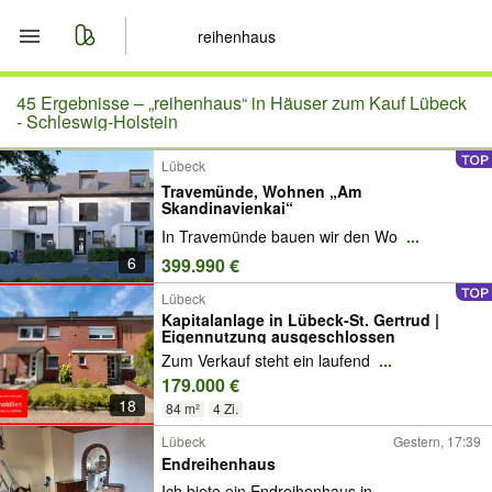
Start
45 Ergebnisse –
„reihenhaus“ in Häuser zum Kauf Lübeck
- Schleswig-Holstein
Merkliste
Lübeck
Travemünde, Wohnen „Am
Nachrichten
Skandinavienkai“
In Travemünde bauen wir den Wo
...
Anzeige aufgeben
6
399.990 €
Lübeck
Kapitalanlage in Lübeck-St. Gertrud |
Eigennutzung ausgeschlossen
Zum Verkauf steht ein laufend
...
179.000 €
18
84 m²
4 Zi.
Lübeck
Gestern, 17:39
Endreihenhaus
Ich biete ein Endreihenhaus in
...