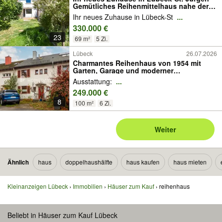
Gemütliches Reihenmittelhaus nahe der
Uniklinik
Ihr neues Zuhause in Lübeck-St
...
330.000 €
23
69 m²
5 Zi.
Lübeck
26.07.2026
Charmantes Reihenhaus von 1954 mit
Garten, Garage und moderner
Dachsanierung auf Erbpachtgrundstück
Ausstattung:
...
249.000 €
8
100 m²
6 Zi.
Weiter
Ähnlich
haus
doppelhaushälfte
haus kaufen
haus mieten
Kleinanzeigen Lübeck
Immobilien
Häuser zum Kauf
reihenhaus
Beliebt in Häuser zum Kauf Lübeck