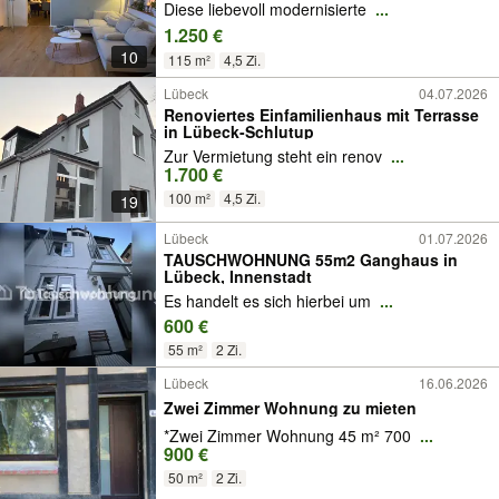
Diese liebevoll modernisierte
...
1.250 €
10
115 m²
4,5 Zi.
Lübeck
04.07.2026
Renoviertes Einfamilienhaus mit Terrasse
in Lübeck-Schlutup
Zur Vermietung steht ein renov
...
1.700 €
100 m²
4,5 Zi.
19
Lübeck
01.07.2026
TAUSCHWOHNUNG 55m2 Ganghaus in
Lübeck, Innenstadt
Es handelt es sich hierbei um
...
600 €
55 m²
2 Zi.
Lübeck
16.06.2026
Zwei Zimmer Wohnung zu mieten
*Zwei Zimmer Wohnung 45 m² 700
...
900 €
50 m²
2 Zi.