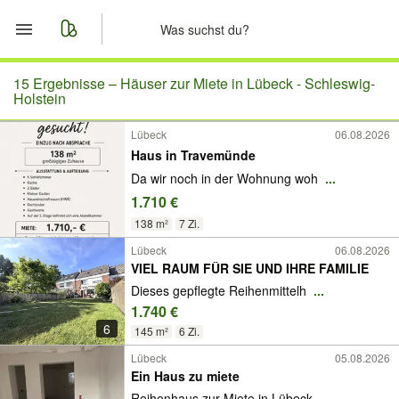
Start
15 Ergebnisse –
Häuser zur Miete in Lübeck - Schleswig-
Holstein
Merkliste
Lübeck
06.08.2026
Haus in Travemünde
Nachrichten
Da wir noch in der Wohnung woh
...
1.710 €
Anzeige aufgeben
138 m²
7 Zi.
Lübeck
06.08.2026
VIEL RAUM FÜR SIE UND IHRE FAMILIE
Dieses gepflegte Reihenmittelh
...
1.740 €
6
145 m²
6 Zi.
Lübeck
05.08.2026
Ein Haus zu miete
Reihenhaus zur Miete in Lübeck
...