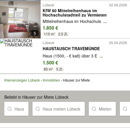
Lübeck
02.06.2026
KfW 60 Mittelreihenhaus im
Hochschulstadtteil zu Vermieten
Mittelreihenhaus im Hochschuls
...
1.850 €
5
115 m²
2,5 Zi.
Lübeck
05.04.2026
HAUSTAUSCH TRAVEMÜNDE
Haus (1500, - € kalt) über 3 E
...
1.500 €
85 m²
5 Zi.
Kleinanzeigen Lübeck
Immobilien
Häuser zur Miete
Beliebt in Häuser zur Miete Lübeck
Haus
Haus mieten Lübeck
Mieten