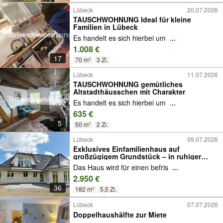
Lübeck
20.07.2026
TAUSCHWOHNUNG Ideal für kleine
Familien in Lübeck
Es handelt es sich hierbei um
...
1.008 €
17
70 m²
3 Zi.
Lübeck
11.07.2026
TAUSCHWOHNUNG gemütliches
Altstadthäusschen mit Charakter
Es handelt es sich hierbei um
...
635 €
5
50 m²
2 Zi.
Lübeck
09.07.2026
Exklusives Einfamilienhaus auf
großzügigem Grundstück – in ruhiger
Lage mit Wohlfühlcharakter
Das Haus wird für einen befris
...
2.950 €
36
182 m²
5,5 Zi.
Lübeck
07.07.2026
Doppelhaushälfte zur Miete