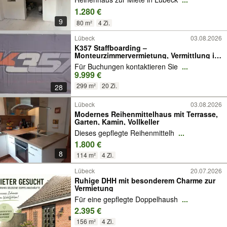
1.280 €
9
80 m²
4 Zi.
Lübeck
03.08.2026
K357 Staffboarding –
Monteurzimmervermietung, Vermittlung in
Lübeck (Haus, 20Zimmer, bis 39 Personen
Für Buchungen kontaktieren Sie
...
9.999 €
299 m²
20 Zi.
28
Lübeck
03.08.2026
Modernes Reihenmittelhaus mit Terrasse,
Garten, Kamin, Vollkeller
Dieses gepflegte Reihenmittelh
...
1.800 €
8
114 m²
4 Zi.
Lübeck
20.07.2026
Ruhige DHH mit besonderem Charme zur
Vermietung
Für eine gepflegte Doppelhaush
...
2.395 €
156 m²
4 Zi.