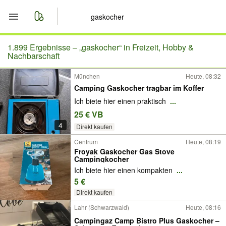
Start
1.899 Ergebnisse –
„gaskocher“ in Freizeit, Hobby &
Nachbarschaft
Merkliste
München
Heute, 08:32
Camping Gaskocher tragbar im Koffer
Nachrichten
Ich biete hier einen praktisch
...
25 € VB
Anzeige aufgeben
4
Direkt kaufen
Centrum
Heute, 08:19
Froyak Gaskocher Gas Stove
Campingkocher
Ich biete hier einen kompakten
...
5 €
Direkt kaufen
Lahr (Schwarzwald)
Heute, 08:16
Campingaz Camp Bistro Plus Gaskocher –