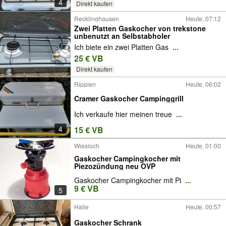
4
Direkt kaufen
Recklinghausen
Heute, 07:12
Zwei Platten Gaskocher von trekstone
unbenutzt an Selbstabholer
Ich biete ein zwei Platten Gas
...
25 € VB
Direkt kaufen
Rippien
Heute, 06:02
Cramer Gaskocher Campinggrill
Ich verkaufe hier meinen treue
...
4
15 € VB
Wiesloch
Heute, 01:00
Gaskocher Campingkocher mit
Piezozündung neu OVP
Gaskocher Campingkocher mit Pi
...
9 € VB
5
Halle
Heute, 00:57
Gaskocher Schrank