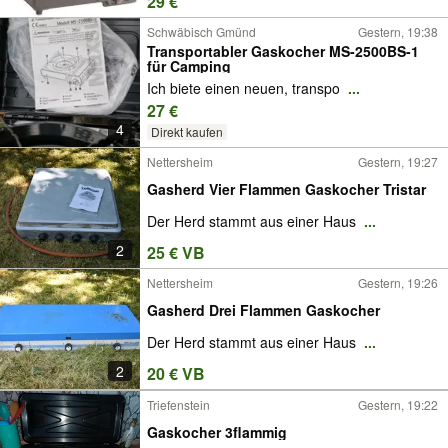
29 €
Schwäbisch Gmünd
Gestern, 19:38
Transportabler Gaskocher MS-2500BS-1
für Camping
Ich biete einen neuen, transpo
...
27 €
4
Direkt kaufen
Nettersheim
Gestern, 19:27
Gasherd Vier Flammen Gaskocher Tristar
Der Herd stammt aus einer Haus
...
2
25 € VB
Nettersheim
Gestern, 19:26
Gasherd Drei Flammen Gaskocher
Der Herd stammt aus einer Haus
...
2
20 € VB
Triefenstein
Gestern, 19:22
Gaskocher 3flammig