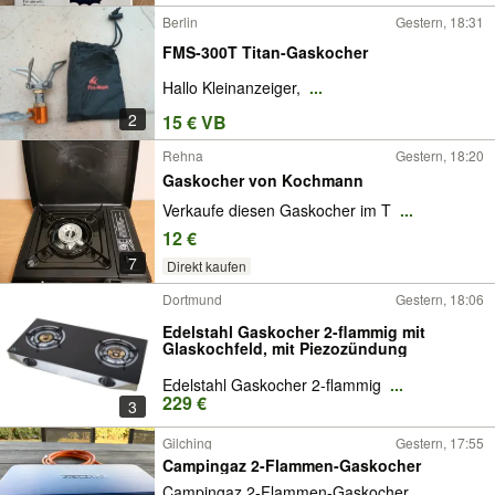
Berlin
Gestern, 18:31
FMS-300T Titan-Gaskocher
Hallo Kleinanzeiger,
...
2
15 € VB
Rehna
Gestern, 18:20
Gaskocher von Kochmann
Verkaufe diesen Gaskocher im T
...
12 €
7
Direkt kaufen
Dortmund
Gestern, 18:06
Edelstahl Gaskocher 2-flammig mit
Glaskochfeld, mit Piezozündung
Edelstahl Gaskocher 2-flammig
...
229 €
3
Gilching
Gestern, 17:55
Campingaz 2-Flammen-Gaskocher
Campingaz 2-Flammen-Gaskocher
...