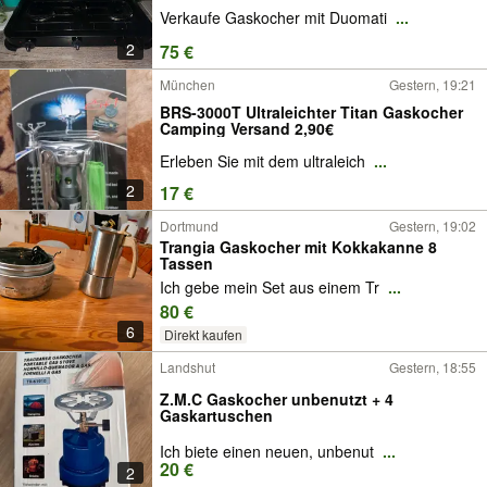
Verkaufe Gaskocher mit Duomati
...
2
75 €
München
Gestern, 19:21
BRS-3000T Ultraleichter Titan Gaskocher
Camping Versand 2,90€
Erleben Sie mit dem ultraleich
...
2
17 €
Dortmund
Gestern, 19:02
Trangia Gaskocher mit Kokkakanne 8
Tassen
Ich gebe mein Set aus einem Tr
...
80 €
6
Direkt kaufen
Landshut
Gestern, 18:55
Z.M.C Gaskocher unbenutzt + 4
Gaskartuschen
Ich biete einen neuen, unbenut
...
20 €
2