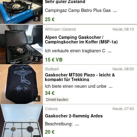
Sehr guter Zustand
Campingaz Camp Bistro Plus Gas
...
2
25 €
Willingen (Upland)
Heute, 08:10
Alpen Camping Gaskocher /
Campingkocher im Koffer (MSF-1a)
Ich verkaufe einen tragbaren C
...
2
15 € VB
Stuttgart
Heute, 08:00
Gaskocher MT500 Piezo - leicht &
kompakt für Trekking
Ich biete einen neuen und unbe
...
34 €
4
Direkt kaufen
Coburg
Heute, 07:43
Gaskocher 2-flammig Ardes
Beschreibung:
...
20 €