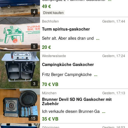
49 €
4
Direkt kaufen
Bechhofen
Gestern, 17:44
Turm spiritus-gaskocher
Sehr alt. Aber alles dran und
...
5
20 €
Westerwalsede
Gestern, 17:24
Campingküche Gaskocher
Fritz Berger Campingküche
...
3
70 € VB
München
Gestern, 17:13
Brunner Devil SD NG Gaskocher mit
Zubehör
Ich verkaufe diesen Brunner-Ga
...
15
35 € VB
Göppingen
Gestern, 16:53