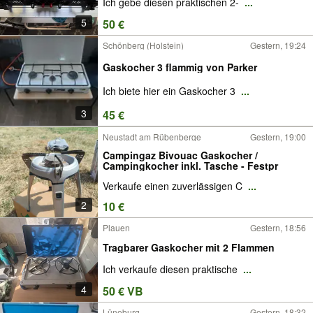
Ich gebe diesen praktischen 2-
...
5
50 €
Schönberg (Holstein)
Gestern, 19:24
Gaskocher 3 flammig von Parker
Ich biete hier ein Gaskocher 3
...
3
45 €
Neustadt am Rübenberge
Gestern, 19:00
Campingaz Bivouac Gaskocher /
Campingkocher inkl. Tasche - Festpr
Verkaufe einen zuverlässigen C
...
2
10 €
Plauen
Gestern, 18:56
Tragbarer Gaskocher mit 2 Flammen
Ich verkaufe diesen praktische
...
4
50 € VB
Lüneburg
Gestern, 18:32