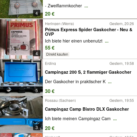
- Zweiflammkocher
...
4
20 €
Heringen (Werra)
Gestern, 20:26
Primus Express Spider Gaskocher - Neu &
OVP
Ich biete hier einen unbenutzt
...
55 €
4
Direkt kaufen
Erding
Gestern, 19:58
Campingaz 200 S, 2 flammiger Gaskocher
Der Gaskocher in praktischer K
...
5
30 €
Rossau (Sachsen)
Gestern, 19:55
Campingaz Camp Bistro DLX Gaskocher
Ich biete meinen Campingaz Cam
...
3
20 €