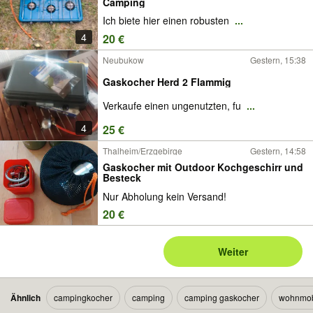
Camping
Ich biete hier einen robusten
...
4
20 €
Neubukow
Gestern, 15:38
Gaskocher Herd 2 Flammig
Verkaufe einen ungenutzten, fu
...
4
25 €
Thalheim/Erzgebirge
Gestern, 14:58
Gaskocher mit Outdoor Kochgeschirr und
Besteck
Nur Abholung kein Versand!
20 €
Weiter
Ähnlich
campingkocher
camping
camping gaskocher
wohnmob