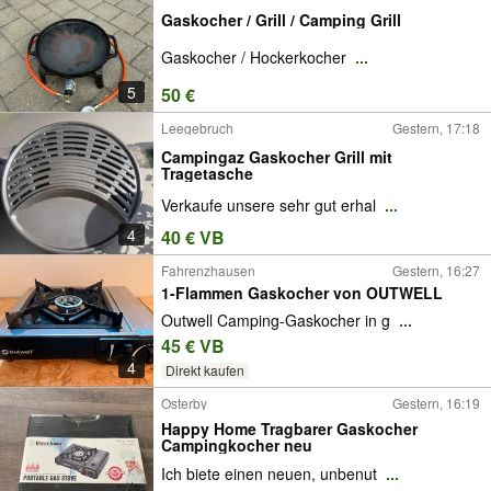
Gaskocher / Grill / Camping Grill
Gaskocher / Hockerkocher
...
5
50 €
Leegebruch
Gestern, 17:18
Campingaz Gaskocher Grill mit
Tragetasche
Verkaufe unsere sehr gut erhal
...
4
40 € VB
Fahrenzhausen
Gestern, 16:27
1-Flammen Gaskocher von OUTWELL
Outwell Camping-Gaskocher in g
...
45 € VB
4
Direkt kaufen
Osterby
Gestern, 16:19
Happy Home Tragbarer Gaskocher
Campingkocher neu
Ich biete einen neuen, unbenut
...