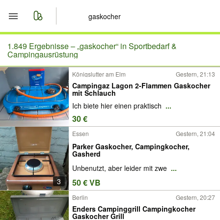
Start
1.849 Ergebnisse –
„gaskocher“ in Sportbedarf &
Campingausrüstung
Merkliste
Königslutter am Elm
Gestern, 21:13
Campingaz Lagon 2-Flammen Gaskocher
Nachrichten
mit Schlauch
Ich biete hier einen praktisch
...
Anzeige aufgeben
30 €
Essen
Gestern, 21:04
Parker Gaskocher, Campingkocher,
Gasherd
Unbenutzt, aber leider mit zwe
...
3
50 € VB
Berlin
Gestern, 20:27
Enders Campinggrill Campingkocher
Gaskocher Grill