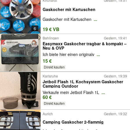
Kirchardt
Gestern, 19:51
Gaskocher mit Kartuschen
Gaskocher mit Kartuschen
...
6
19 € VB
Bahlingen
Gestern, 19:41
Easymaxx Gaskocher tragbar & kompakt –
Neu & OVP
Ich biete hier einen originalv
...
15 €
Direkt kaufen
Karlsruhe
Gestern, 19:39
Jetboil Flash 1L Kochsystem Gaskocher
Camping Outdoor
Verkaufe mein Jetboil Flash 1L
...
60 €
Direkt kaufen
4
Aurich
Gestern, 19:32
Camping Gaskocher 2-flammig