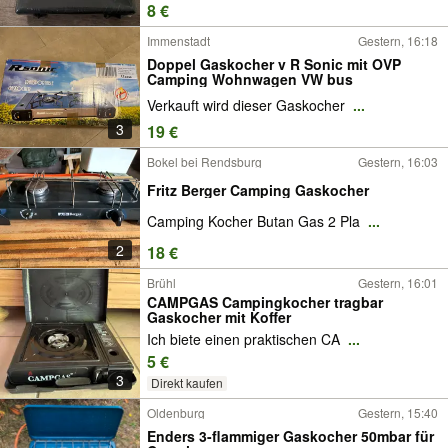
8 €
Immenstadt
Gestern, 16:18
Doppel Gaskocher v R Sonic mit OVP
Camping Wohnwagen VW bus
Verkauft wird dieser Gaskocher
...
3
19 €
Bokel bei Rendsburg
Gestern, 16:03
Fritz Berger Camping Gaskocher
Camping Kocher Butan Gas 2 Pla
...
2
18 €
Brühl
Gestern, 16:01
CAMPGAS Campingkocher tragbar
Gaskocher mit Koffer
Ich biete einen praktischen CA
...
5 €
3
Direkt kaufen
Oldenburg
Gestern, 15:40
Enders 3-flammiger Gaskocher 50mbar für