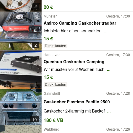
2
20 €
Munster
Gestern, 17:30
Amirco Camping Gaskocher tragbar
Ich biete hier einen kompakten
...
15 €
2
Direkt kaufen
Hannover
Gestern, 17:30
Quechua Gaskocher Camping
Wir mussten vor 2 Wochen fluch
...
15 €
Direkt kaufen
Galmsbüll
Gestern, 17:28
Gaskocher Plastimo Pacific 2500
Gaskocher 2-flammig mit Backof
...
10
180 € VB
Waldburg
Gestern, 17:26