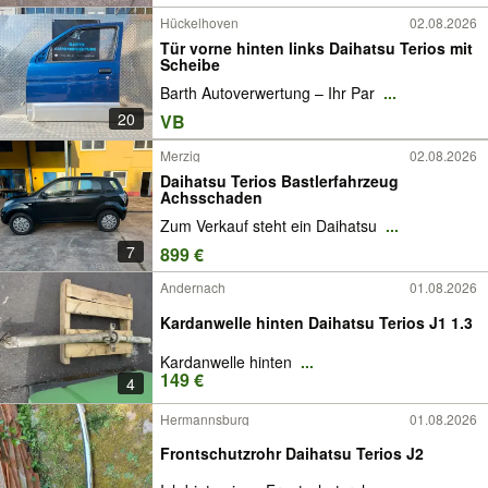
Hückelhoven
02.08.2026
Tür vorne hinten links Daihatsu Terios mit
Scheibe
Barth Autoverwertung – Ihr Par
...
20
VB
Merzig
02.08.2026
Daihatsu Terios Bastlerfahrzeug
Achsschaden
Zum Verkauf steht ein Daihatsu
...
7
899 €
Andernach
01.08.2026
Kardanwelle hinten Daihatsu Terios J1 1.3
Kardanwelle hinten
...
149 €
4
Hermannsburg
01.08.2026
Frontschutzrohr Daihatsu Terios J2