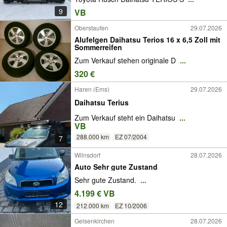
9
VB
Oberstaufen
29.07.2026
Alufelgen Daihatsu Terios 16 x 6,5 Zoll mit
Sommerreifen
Zum Verkauf stehen originale D
...
320 €
Haren (Ems)
29.07.2026
Daihatsu Terius
Zum Verkauf steht ein Daihatsu
...
VB
288.000 km
EZ 07/2004
7
Wilnsdorf
28.07.2026
Auto Sehr gute Zustand
Sehr gute Zustand.
...
4.199 € VB
12
212.000 km
EZ 10/2006
Gelsenkirchen
28.07.2026