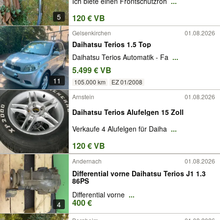
Ich biete einen Frontschutzroh
...
5
120 € VB
Gelsenkirchen
01.08.2026
Daihatsu Terios 1.5 Top
Daihatsu Terios Automatik - Fa
...
5.499 € VB
11
105.000 km
EZ 01/2008
Arnstein
01.08.2026
Daihatsu Terios Alufelgen 15 Zoll
Verkaufe 4 Alufelgen für Daiha
...
120 € VB
Andernach
01.08.2026
Differential vorne Daihatsu Terios J1 1.3
86PS
Differential vorne
...
400 €
4