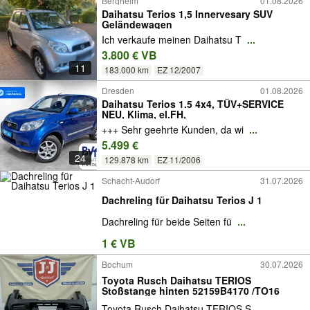
Bergheim
01.08.2026
Daihatsu Terios 1,5 Innervesary SUV
Geländewagen
Ich verkaufe meinen Daihatsu T
...
3.800 € VB
11
183.000 km
EZ 12/2007
Dresden
01.08.2026
Daihatsu Terios 1.5 4x4, TÜV+SERVICE
NEU, Klima, el.FH,
+++ Sehr geehrte Kunden, da wi
...
5.499 €
24
129.878 km
EZ 11/2006
Schacht-Audorf
31.07.2026
Dachreling für Daihatsu Terios J 1
Dachreling für beide Seiten fü
...
1 € VB
Bochum
30.07.2026
Toyota Rusch Daihatsu TERIOS
Stoßstange hinten 52159B4170 /TO16
Toyota Rusch Daihatsu TERIOS S
...