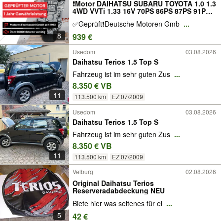
❗Motor DAIHATSU SUBARU TOYOTA 1.0 1.3
4WD VVTi 1.33 16V 70PS 86PS 87PS 91PS
99PS SIRION TERIOS YRV EXTOL COPEN
✅Geprüft❗️Deutsche Motoren Gmb
...
MATERIA CHARADE 1KRFE K3VE 1NRFE
51kW 63kW 64kW 67kW 73kW 94.907KM
8
939 €
Komplett Bj2009 Gebra
Usedom
03.08.2026
Daihatsu Terios 1.5 Top S
Fahrzeug ist im sehr guten Zus
...
8.350 € VB
11
113.500 km
EZ 07/2009
Usedom
03.08.2026
Daihatsu Terios 1.5 Top S
Fahrzeug ist im sehr guten Zus
...
8.350 € VB
11
113.500 km
EZ 07/2009
Velburg
02.08.2026
Original Daihatsu Terios
Reserveradabdeckung NEU
Biete hier was seltenes für ei
...
5
42 €