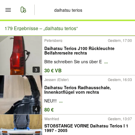
Start
179 Ergebnisse –
„daihatsu terios“
Petersberg
Gestern, 17:00
Merkliste
Daihatsu Terios J100 Rückleuchte
Beifahrerseite rechts
Nachrichten
Bitte schreiben Sie uns über E
...
3
30 € VB
Anzeige aufgeben
Jessen (Elster)
Gestern, 16:03
Daihatsu Terios Radhausschale,
Innenkotflügel vorn rechts
NEU!!!
...
4
80 €
Wanfried
Gestern, 13:07
STOßSTANGE VORNE Daihatsu Terios I 1
1997 - 2005