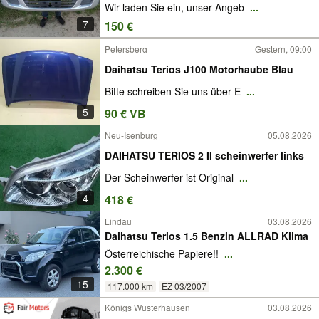
Wir laden Sie ein, unser Angeb
...
7
150 €
Petersberg
Gestern, 09:00
Daihatsu Terios J100 Motorhaube Blau
Bitte schreiben Sie uns über E
...
5
90 € VB
Neu-Isenburg
05.08.2026
DAIHATSU TERIOS 2 II scheinwerfer links
Der Scheinwerfer ist Original
...
4
418 €
Lindau
03.08.2026
Daihatsu Terios 1.5 Benzin ALLRAD Klima
Österreichische Papiere!!
...
2.300 €
15
117.000 km
EZ 03/2007
Königs Wusterhausen
03.08.2026