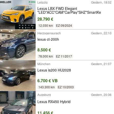
Leipzig
Gestern, 18:02
Lexus LBX FWD Elegant
*LED*ACC*CAM*CarPlay*SHZ*SmartKe
28.790 €
12.030 km
EZ 09/2024
Herzogenaurach
Gestern, 22:10
lexus ct-200h
8.500 €
78.000 km
EZ 11/2017
München
Gestern, 21:07
Lexus is200 HU2028
6.700 € VB
143.300 km
EZ 10/2003
Augsburg
Gestern, 20:36
Lexus RX450 Hybrid
11.456 €