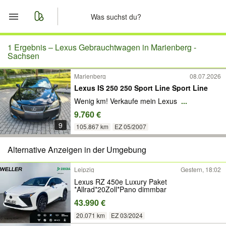
Start
1 Ergebnis –
Lexus Gebrauchtwagen in Marienberg -
Sachsen
Merkliste
Marienberg
08.07.2026
Lexus IS 250 250 Sport Line Sport Line
Nachrichten
Wenig km! Verkaufe mein Lexus
...
9.760 €
Anzeige aufgeben
9
105.867 km
EZ 05/2007
Alternative Anzeigen in der Umgebung
Leipzig
Gestern, 18:02
Lexus RZ 450e Luxury Paket
*Allrad*20Zoll*Pano dimmbar
43.990 €
20.071 km
EZ 03/2024