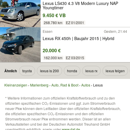
Lexus LS430 4.3 V8 Modern Luxury NAP
Youngtimer
9.450 € VB
268.780 km
EZ 01/2001
Essen
Gestern, 21:44
Lexus RX 450h | Baujahr 2015 | Hybrid
20.000 €
162.000 km
EZ 03/2015
Ähnlich
toyota
lexus is 200
honda
lexus rx
lexus felgen
Kleinanzeigen
Marienberg
Auto, Rad & Boot
Autos
Lexus
* Weitere Informationen zum offiziellen Kraftstoffverbrauch und zu den
offiziellen spezifischen CO₂-Emissionen und ggf. zum Stromverbrauch
neuer Pkw können dem Leitfaden über den offiziellen Kraftstoffverbrauch,
die offiziellen spezifischen CO₂-Emissionen und den offiziellen
Stromverbrauch neuer Pkw entnommen werden. Dieser ist an allen
Verkaufsstellen und bei der Deutschen Automobil Treuhand GmbH
unentgeltlich erhältlich, sowie unter
www.dat.de
.