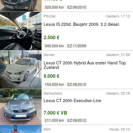
320.000 km
EZ 06/2010
Pfinztal
Gestern, 17:13
Lexus IS 220d. Baujahr 2009. 2.2 diesel.
2.500 €
345.000 km
EZ 11/2009
Hemer
Gestern, 21:09
Lexus CT 200h Hybrid Aus erster Hand Top
Zustand
9.000 €
154.000 km
EZ 08/2012
Remscheid
Gestern, 20:19
Lexus CT 200h Executive-Line
7.000 € VB
211.000 km
EZ 09/2012
Köln
Heute, 00:12