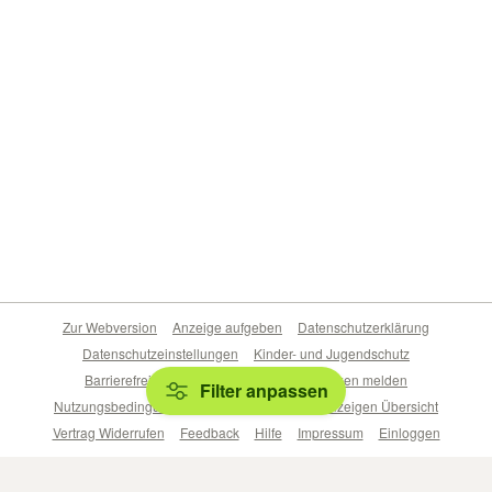
Zur Webversion
Anzeige aufgeben
Datenschutzerklärung
Datenschutzeinstellungen
Kinder- und Jugendschutz
Barrierefreiheitserklärung
Sicherheitslücken melden
Filter anpassen
Nutzungsbedingungen
Beliebte Suchen
Anzeigen Übersicht
Vertrag Widerrufen
Feedback
Hilfe
Impressum
Einloggen