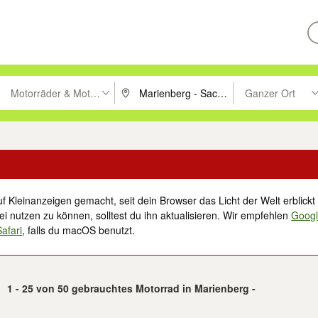
Motorräder & Motorroller
Ganzer Ort
ken um zu suchen, oder Vorschläge mit den Pfeiltasten nach oben/unt
PLZ oder Ort eingeben. Eingabetaste drücke
Suche im Umkreis 
f Kleinanzeigen gemacht, seit dein Browser das Licht der Welt erblickt 
i nutzen zu können, solltest du ihn aktualisieren. Wir empfehlen
Goog
Safari
, falls du macOS benutzt.
1 - 25 von 50 gebrauchtes Motorrad in Marienberg -