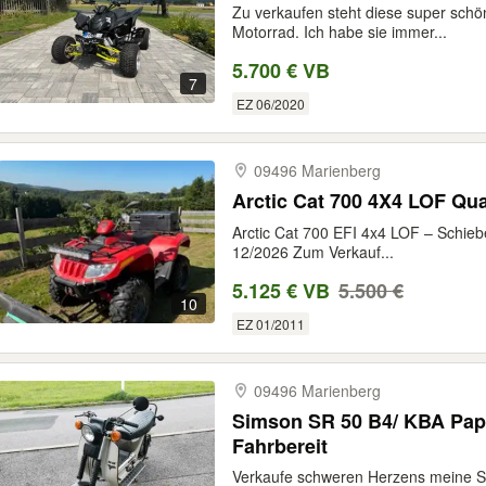
Zu verkaufen steht diese super sch
Motorrad. Ich habe sie immer...
5.700 € VB
7
EZ 06/2020
09496 Marienberg
Arctic Cat 700 4X4 LOF Qu
Arctic Cat 700 EFI 4x4 LOF – Schiebe
12/2026 Zum Verkauf...
5.125 € VB
5.500 €
10
EZ 01/2011
09496 Marienberg
Simson SR 50 B4/ KBA Papie
Fahrbereit
Verkaufe schweren Herzens meine S