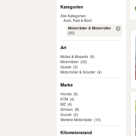
Filter
Kategorien
Alle Kategorien
Auto, Rad & Boot
Motorräder & Motorroller
Er
(50)
Art
Mofas & Mopeds
(9)
Motorräder
(32)
Quads
(3)
Motorroller & Scooter
(4)
Marke
Honda
(6)
KTM
(4)
MZ
(4)
Simson
(8)
Suzuki
(2)
Weitere Motorräder
(10)
Kilometerstand