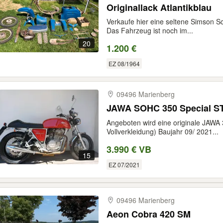
Originallack Atlantikblau
Verkaufe hier eine seltene Simson 
Das Fahrzeug ist noch im...
20
1.200 €
EZ 08/1964
09496 Marienberg
JAWA SOHC 350 Special 
Angeboten wird eine originale JAW
Vollverkleidung) Baujahr 09/ 2021...
3.990 € VB
15
EZ 07/2021
09496 Marienberg
Aeon Cobra 420 SM