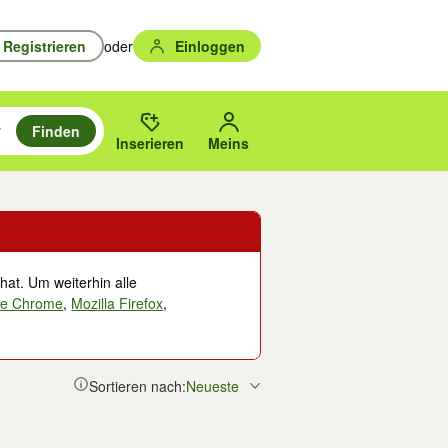
Registrieren
oder
Einloggen
Finden
en durchsuchen und mit Eingabetaste auswählen.
n um zu suchen, oder Vorschläge mit den Pfeiltasten nach oben/unten
des gewählten Orts oder PLZ.
Inserieren
Meins
hat. Um weiterhin alle
le Chrome
,
Mozilla Firefox
,
Sortieren nach:
Neueste