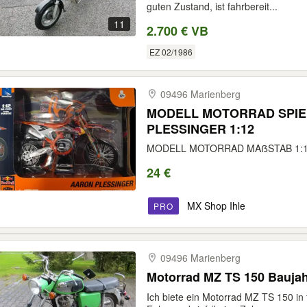
guten Zustand, ist fahrbereit...
11
2.700 € VB
EZ 02/1986
09496 Marienberg
MODELL MOTORRAD SPIE
PLESSINGER 1:12
MODELL MOTORRAD MAẞSTAB 1:1
24 €
MX Shop Ihle
PRO
09496 Marienberg
Motorrad MZ TS 150 Baujah
Ich biete ein Motorrad MZ TS 150 in