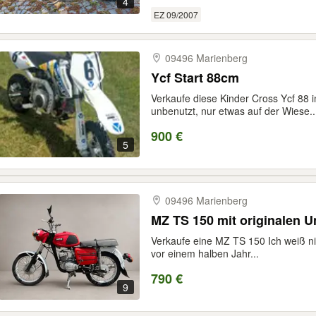
4
EZ 09/2007
09496 Marienberg
Ycf Start 88cm
Verkaufe diese Kinder Cross Ycf 88 
unbenutzt, nur etwas auf der Wiese..
900 €
5
09496 Marienberg
MZ TS 150 mit originalen 
Verkaufe eine MZ TS 150 Ich weiß nich
vor einem halben Jahr...
790 €
9