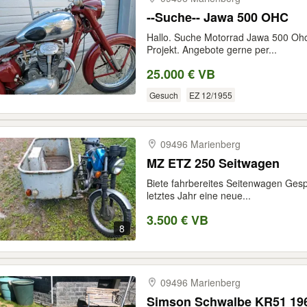
--Suche-- Jawa 500 OHC
Hallo. Suche Motorrad Jawa 500 Ohc
Projekt. Angebote gerne per...
25.000 € VB
Gesuch
EZ 12/1955
09496 Marienberg
MZ ETZ 250 Seitwagen
Biete fahrbereites Seitenwagen Gesp
letztes Jahr eine neue...
3.500 € VB
8
09496 Marienberg
Simson Schwalbe KR51 19