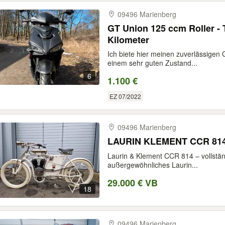
09496 Marienberg
GT Union 125 ccm Roller -
Kilometer
Ich biete hier meinen zuverlässigen 
einem sehr guten Zustand...
6
1.100 €
EZ 07/2022
09496 Marienberg
LAURIN KLEMENT CCR 814
Laurin & Klement CCR 814 – vollständ
außergewöhnliches Laurin...
29.000 € VB
18
09496 Marienberg