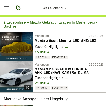
Start
2 Ergebnisse –
Mazda Gebrauchtwagen in Marienberg -
Sachsen
Merkliste
Marienberg
04.08.2026
Mazda 2 Sport-Line 1.5 LED+SHZ+LHZ
Nachrichten
Zubehör Highlights
...
15.990 €
Anzeige aufgeben
49.553 km
EZ 07/2022
Marienberg
22.05.2026
Mazda 3 2.0 SKYACTIV HOMURA
AHK+LED+NAVI+KAMERA+KLIMA
Zubehör Highlights
...
21.990 €
40
22.533 km
EZ 03/2022
Alternative Anzeigen in der Umgebung