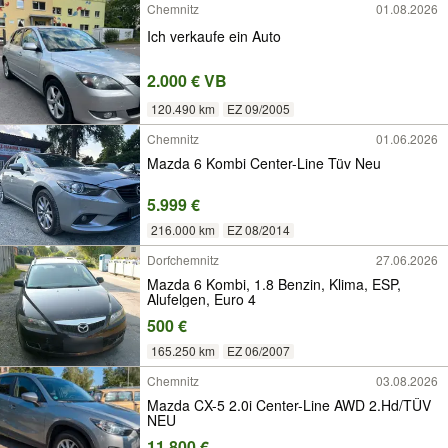
Chemnitz
01.08.2026
Ich verkaufe ein Auto
2.000 € VB
120.490 km
EZ 09/2005
Chemnitz
01.06.2026
Mazda 6 Kombi Center-Line Tüv Neu
5.999 €
216.000 km
EZ 08/2014
Dorfchemnitz
27.06.2026
Mazda 6 Kombi, 1.8 Benzin, Klima, ESP,
Alufelgen, Euro 4
500 €
165.250 km
EZ 06/2007
Chemnitz
03.08.2026
Mazda CX-5 2.0i Center-Line AWD 2.Hd/TÜV
NEU
11.800 €