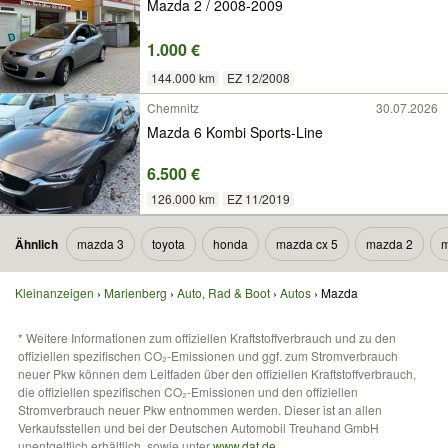
Mazda 2 / 2008-2009
1.000 €
144.000 km
EZ 12/2008
Chemnitz
30.07.2026
Mazda 6 Kombi Sports-Line
6.500 €
126.000 km
EZ 11/2019
Ähnlich
mazda 3
toyota
honda
mazda cx 5
mazda 2
m
Kleinanzeigen
Marienberg
Auto, Rad & Boot
Autos
Mazda
* Weitere Informationen zum offiziellen Kraftstoffverbrauch und zu den
offiziellen spezifischen CO₂-Emissionen und ggf. zum Stromverbrauch
neuer Pkw können dem Leitfaden über den offiziellen Kraftstoffverbrauch,
die offiziellen spezifischen CO₂-Emissionen und den offiziellen
Stromverbrauch neuer Pkw entnommen werden. Dieser ist an allen
Verkaufsstellen und bei der Deutschen Automobil Treuhand GmbH
unentgeltlich erhältlich, sowie unter
www.dat.de
.