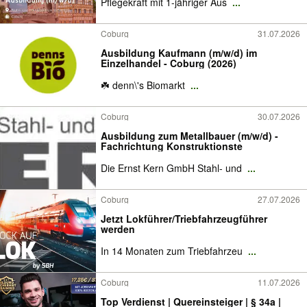
Pflegekraft mit 1-jähriger Aus
...
Coburg
31.07.2026
Ausbildung Kaufmann (m/w/d) im
Einzelhandel - Coburg (2026)
☘️ denn\'s Biomarkt
...
Coburg
30.07.2026
Ausbildung zum Metallbauer (m/w/d) -
Fachrichtung Konstruktionste
Die Ernst Kern GmbH Stahl- und
...
Coburg
27.07.2026
Jetzt Lokführer/Triebfahrzeugführer
werden
In 14 Monaten zum Triebfahrzeu
...
Coburg
11.07.2026
Top Verdienst | Quereinsteiger | § 34a |