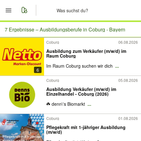
Start
7 Ergebnisse –
Ausbildungsberufe in Coburg - Bayern
Coburg
06.08.2026
Merkliste
Ausbildung zum Verkäufer (m/w/d) im
Raum Coburg
Nachrichten
Im Raum Coburg suchen wir dich
...
6
Anzeige aufgeben
Coburg
05.08.2026
Ausbildung Verkäufer (m/w/d) im
Einzelhandel - Coburg (2026)
☘️ denn\'s Biomarkt
...
Coburg
01.08.2026
Pflegekraft mit 1-jähriger Ausbildung
(m/w/d)