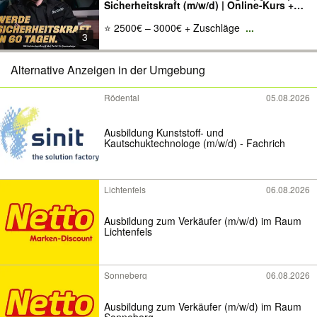
Sicherheitskraft (m/w/d) | Online-Kurs +
IHK Abschluss | Security | Job Garantiert |
≈ 3000€ monatlich | Coburg
⭐ 2500€ – 3000€ + Zuschläge
...
3
Alternative Anzeigen in der Umgebung
Rödental
05.08.2026
Ausbildung Kunststoff- und
Kautschuktechnologe (m/w/d) - Fachrich
Lichtenfels
06.08.2026
Ausbildung zum Verkäufer (m/w/d) im Raum
Lichtenfels
Sonneberg
06.08.2026
Ausbildung zum Verkäufer (m/w/d) im Raum